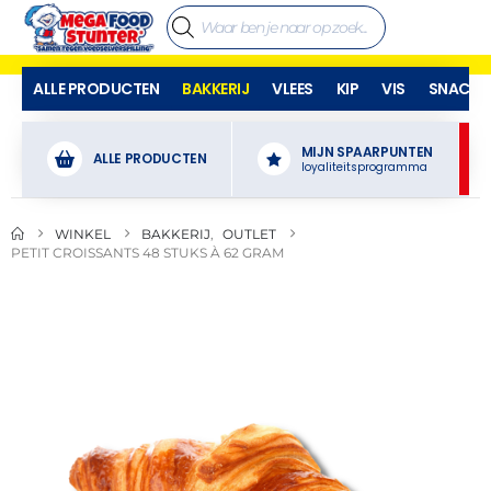
ALLE PRODUCTEN
BAKKERIJ
VLEES
KIP
VIS
SNACKS
MIJN SPAARPUNTEN
ALLE PRODUCTEN
loyaliteitsprogramma
WINKEL
BAKKERIJ
,
OUTLET
PETIT CROISSANTS 48 STUKS À 62 GRAM