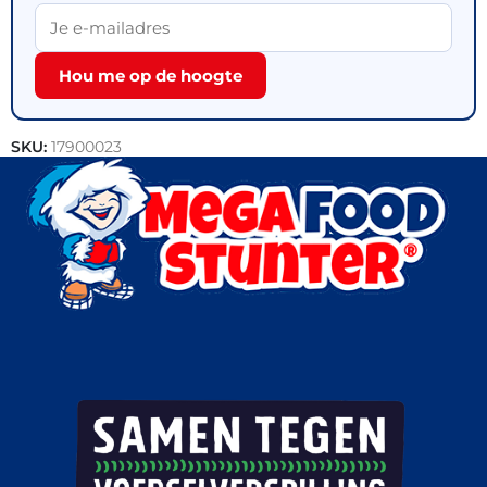
Hou me op de hoogte
SKU:
17900023
Categorieën:
Bakkerij
,
Outlet