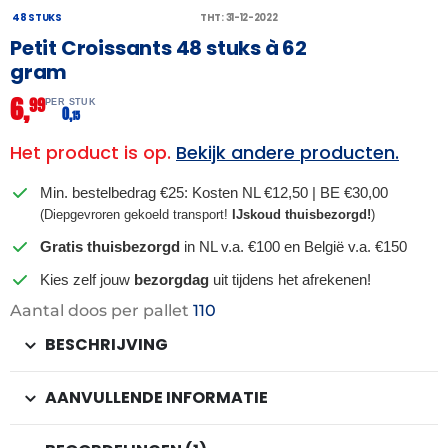
48 STUKS
THT: 31-12-2022
Petit Croissants 48 stuks à 62
gram
6,
99
PER STUK
0,
15
Het product is op.
Bekijk andere producten.
Min. bestelbedrag €25: Kosten NL €12,50 | BE €30,00
(Diepgevroren gekoeld transport!
IJskoud thuisbezorgd!
)
Gratis thuisbezorgd
in NL v.a. €100 en België v.a. €150
Kies zelf jouw
bezorgdag
uit tijdens het afrekenen!
Aantal doos per pallet
110
BESCHRIJVING
AANVULLENDE INFORMATIE