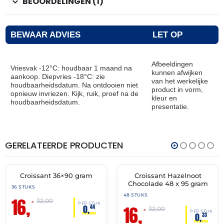
BEOORDELINGEN (1)
BEWAAR ADVIES
LET OP
Afbeeldingen
Vriesvak -12°C: houdbaar 1 maand na
kunnen afwijken
aankoop. Diepvries -18°C: zie
van het werkelijke
houdbaarheidsdatum. Na ontdooien niet
product in vorm,
opnieuw invriezen. Kijk, ruik, proef na de
kleur en
houdbaarheidsdatum.
presentatie.
GERELATEERDE PRODUCTEN
THT:
THT:
30-
31-
06-
05-
2027
2027
Croissant 36×90 gram
Croissant Hazelnoot
🔥 OP=OP
🔥 OP=OP
Chocolade 48 x 95 gram
36 STUKS
48 STUKS
16,
–
32,00
PER STUK
16,
0,
44
–
32,00
PER STUK
0,
33