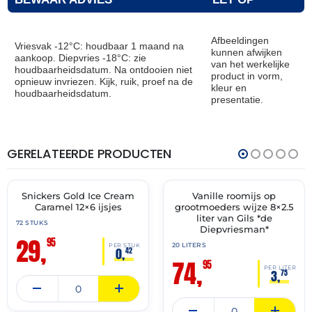
Afbeeldingen
Vriesvak -12°C: houdbaar 1 maand na
kunnen afwijken
aankoop. Diepvries -18°C: zie
van het werkelijke
houdbaarheidsdatum. Na ontdooien niet
product in vorm,
opnieuw invriezen. Kijk, ruik, proef na de
kleur en
houdbaarheidsdatum.
presentatie.
GERELATEERDE PRODUCTEN
THT:
THT:
31-
02-
12-
07-
2026
2028
Snickers Gold Ice Cream
Vanille roomijs op
🔥 OP=OP
✓ VAST ASSORTIMENT
Caramel 12×6 ijsjes
grootmoeders wijze 8×2.5
liter van Gils *de
72 STUKS
Diepvriesman*
29,
95
20 LITERS
PER STUK
0,
42
74,
95
PER LITER
3,
75