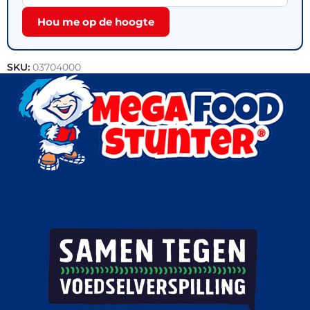
Hou me op de hoogte
SKU:
03704000
Categorieën:
IJs
,
IJsspecialiteiten
,
Outlet