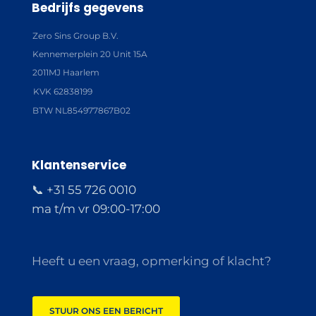
Bedrijfs gegevens
Zero Sins Group B.V.
Kennemerplein 20 Unit 15A
2011MJ Haarlem
KVK 62838199
BTW NL854977867B02
Klantenservice
📞 +31 55 726 0010
ma t/m vr 09:00-17:00
Heeft u een vraag, opmerking of klacht?
STUUR ONS EEN BERICHT