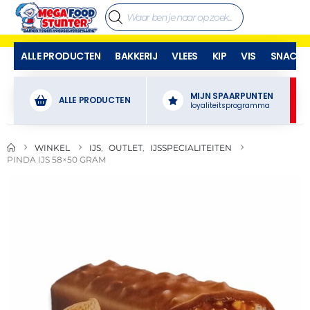
ALLE PRODUCTEN
BAKKERIJ
VLEES
KIP
VIS
SNACKS
MIJN SPAARPUNTEN
ALLE PRODUCTEN
loyaliteitsprogramma
WINKEL
IJS
,
OUTLET
,
IJSSPECIALITEITEN
PINDA IJS 58×50 GRAM