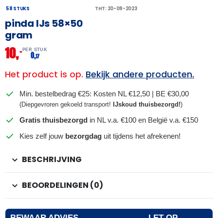
58 STUKS
THT: 20-09-2023
pinda IJs 58×50
gram
10,
–
PER STUK
0,
17
Het product is op.
Bekijk andere producten.
Min. bestelbedrag €25: Kosten NL €12,50 | BE €30,00
(Diepgevroren gekoeld transport!
IJskoud thuisbezorgd!
)
Gratis thuisbezorgd
in NL v.a. €100 en België v.a. €150
Kies zelf jouw
bezorgdag
uit tijdens het afrekenen!
BESCHRIJVING
BEOORDELINGEN (0)
BEWAAR ADVIES
LET OP