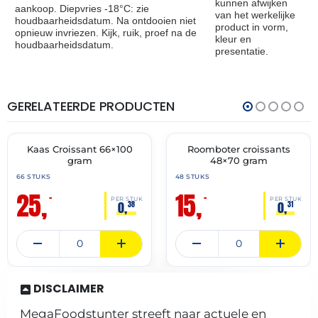
kunnen afwijken
aankoop. Diepvries -18°C: zie
van het werkelijke
houdbaarheidsdatum. Na ontdooien niet
product in vorm,
opnieuw invriezen. Kijk, ruik, proef na de
kleur en
houdbaarheidsdatum.
presentatie.
GERELATEERDE PRODUCTEN
THT:
THT:
31-
28-
07-
02-
2027
2027
Kaas Croissant 66×100
Roomboter croissants
🔥 OP=OP
🔥 OP=OP
gram
48×70 gram
66 STUKS
48 STUKS
25,
15,
–
–
PER STUK
PER STUK
0,
0,
38
31
DISCLAIMER
MegaFoodstunter streeft naar actuele en