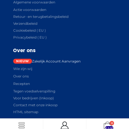
Algemene voorwaarden
Actie voorwaarden
Retour- en terugbetalingsbeleid
Verzendbeleid
Cookiebeleid ( EU )
Privacybeleid ( EU )
Over ons
Zakelijk Account Aanvragen
Wie zijn wij
Over ons
Recepten
Tegen voedselverspilling
Voor bedrijven (Inkoop)
Contact met onze inkoop
HTML sitemap
0
€
0.00