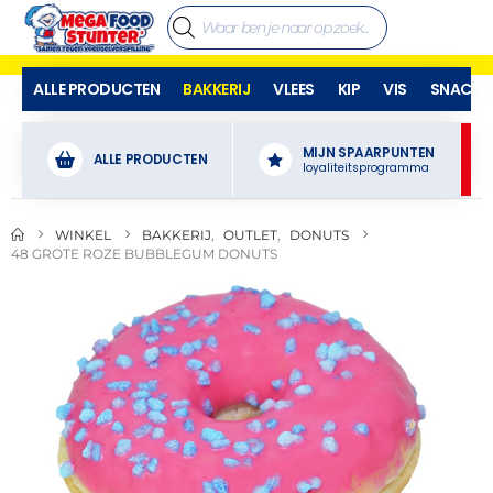
ALLE PRODUCTEN
BAKKERIJ
VLEES
KIP
VIS
SNACKS
MIJN SPAARPUNTEN
ALLE PRODUCTEN
loyaliteitsprogramma
WINKEL
BAKKERIJ
,
OUTLET
,
DONUTS
48 GROTE ROZE BUBBLEGUM DONUTS