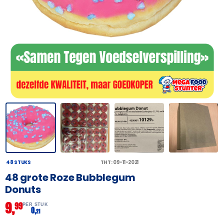
48 STUKS
THT: 09-11-2021
48 grote Roze Bubblegum
Donuts
9,
99
PER STUK
0,
21