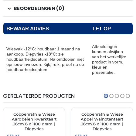
BEOORDELINGEN (0)
BEWAAR ADVIES
LET OP
Afbeeldingen
Vriesvak -12°C: houdbaar 1 maand na
kunnen afwijken
aankoop. Diepvries -18°C: zie
van het werkelijke
houdbaarheidsdatum. Na ontdooien niet
product in vorm,
opnieuw invriezen. Kijk, ruik, proef na de
kleur en
houdbaarheidsdatum.
presentatie.
GERELATEERDE PRODUCTEN
THT:
THT:
30-
30-
11-
04-
2027
2028
Coppenrath & Wiese
Coppenrath & Wiese
✓ VAST ASSORTIMENT
✓ VAST ASSORTIMENT
Aardbeien Kwarktaart
Appel Walnotentaart
26cm 6 x 1100 gram |
26cm 6 x 1100 gram |
Diepvries
Diepvries
6 STUKS
6 STUKS