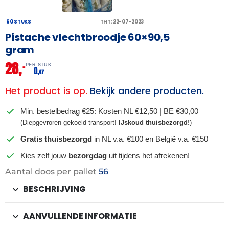
60 STUKS
THT: 22-07-2023
Pistache vlechtbroodje 60×90,5
gram
28,
–
PER STUK
0,
47
Het product is op.
Bekijk andere producten.
Min. bestelbedrag €25: Kosten NL €12,50 | BE €30,00
(Diepgevroren gekoeld transport!
IJskoud thuisbezorgd!
)
Gratis thuisbezorgd
in NL v.a. €100 en België v.a. €150
Kies zelf jouw
bezorgdag
uit tijdens het afrekenen!
Aantal doos per pallet
56
BESCHRIJVING
AANVULLENDE INFORMATIE