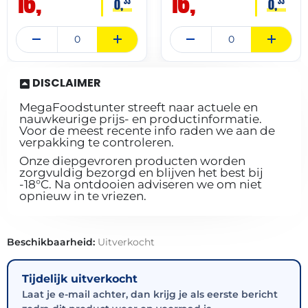
16,
16,
0,
0,
33
33
DISCLAIMER
MegaFoodstunter streeft naar actuele en
nauwkeurige prijs- en productinformatie.
Voor de meest recente info raden we aan de
verpakking te controleren.
Onze diepgevroren producten worden
zorgvuldig bezorgd en blijven het best bij
-18°C. Na ontdooien adviseren we om niet
opnieuw in te vriezen.
Beschikbaarheid:
Uitverkocht
Tijdelijk uitverkocht
Laat je e-mail achter, dan krijg je als eerste bericht