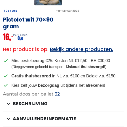
70 STUKS
THT: 31-03-2026
Pistolet wit 70×90
gram
16,
–
PER STUK
0,
23
Het product is op.
Bekijk andere producten.
Min. bestelbedrag €25: Kosten NL €12,50 | BE €30,00
(Diepgevroren gekoeld transport!
IJskoud thuisbezorgd!
)
Gratis thuisbezorgd
in NL v.a. €100 en België v.a. €150
Kies zelf jouw
bezorgdag
uit tijdens het afrekenen!
Aantal doos per pallet
32
BESCHRIJVING
AANVULLENDE INFORMATIE