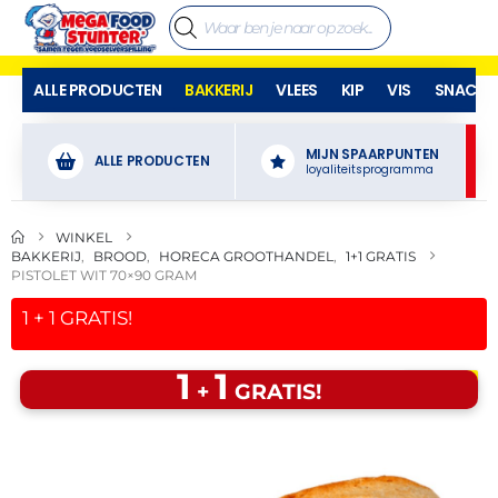
ALLE PRODUCTEN
BAKKERIJ
VLEES
KIP
VIS
SNACKS
MIJN SPAARPUNTEN
ALLE PRODUCTEN
loyaliteitsprogramma
WINKEL
BAKKERIJ
,
BROOD
,
HORECA GROOTHANDEL
,
1+1 GRATIS
PISTOLET WIT 70×90 GRAM
1
+
1
GRATIS!
1
1
🔥 OP=OP
+
GRATIS!