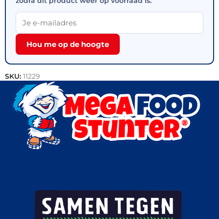
zodra dit product weer op voorraad is.
Hou me op de hoogte
SKU:
11229
Categorieën:
Bakkerij
,
1+1 Gratis
,
Brood
,
Horeca groothandel