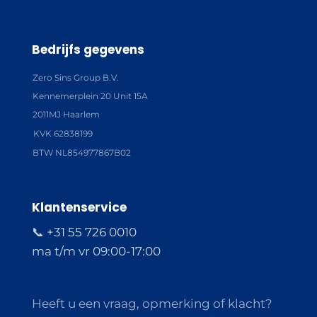
Bedrijfs gegevens
Zero Sins Group B.V.
Kennemerplein 20 Unit 15A
2011MJ Haarlem
KVK 62838199
BTW NL854977867B02
Klantenservice
📞 +31 55 726 0010
ma t/m vr 09:00-17:00
Heeft u een vraag, opmerking of klacht?