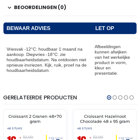
BEOORDELINGEN (0)
BEWAAR ADVIES
LET OP
Afbeeldingen
Vriesvak -12°C: houdbaar 1 maand na
kunnen afwijken
aankoop. Diepvries -18°C: zie
van het werkelijke
houdbaarheidsdatum. Na ontdooien niet
product in vorm,
opnieuw invriezen. Kijk, ruik, proef na de
kleur en
houdbaarheidsdatum.
presentatie.
GERELATEERDE PRODUCTEN
THT:
THT:
28-
31-
02-
05-
2027
2027
Croissant 2 Granen 48×70
Croissant Hazelnoot
🔥 OP=OP
🔥 OP=OP
gram
Chocolade 48 x 95 gram
48 STUKS
48 STUKS
–
–
32,00
32,00
PER STUK
PER STUK