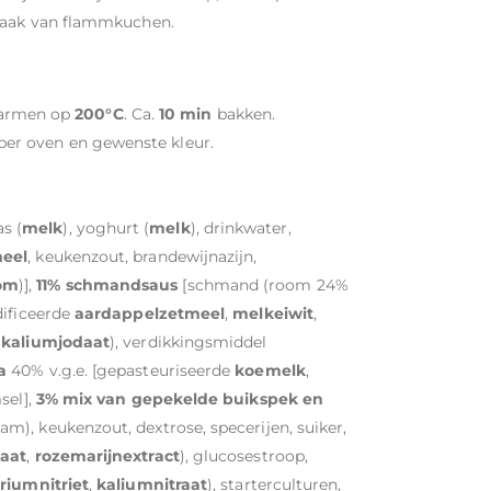
smaak van flammkuchen.
armen op
200°C
. Ca.
10 min
bakken.
per oven en gewenste kleur.
s (
melk
), yoghurt (
melk
), drinkwater,
eel
, keukenzout, brandewijnazijn,
om
)],
11% schmandsaus
[schmand (room 24%
dificeerde
aardappelzetmeel
,
melkeiwit
,
,
kaliumjodaat
), verdikkingsmiddel
a
40% v.g.e. [gepasteuriseerde
koemelk
,
sel],
3% mix van gepekelde buikspek en
m), keukenzout, dextrose, specerijen, suiker,
aat
,
rozemarijnextract
), glucosestroop,
riumnitriet
,
kaliumnitraat
), starterculturen,