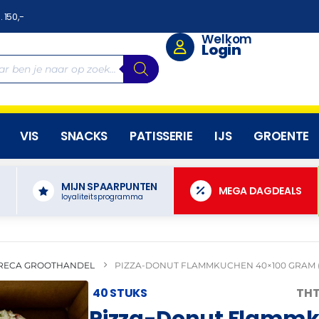
. 150,-
Welkom
Login
VIS
SNACKS
PATISSERIE
IJS
GROENTE
MIJN SPAARPUNTEN
N
MEGA DAGDEALS
loyaliteitsprogramma
RECA GROOTHANDEL
PIZZA-DONUT FLAMMKUCHEN 40×100 GRAM (
40 STUKS
THT
Pizza-Donut Flammk