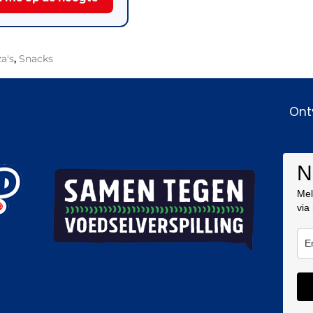
za's
,
Snacks
Ont
N
Mel
via