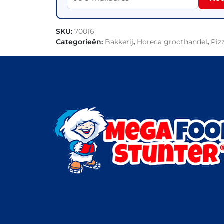
SKU:
70016
Categorieën:
Bakkerij
,
Horeca groothandel
,
Piz