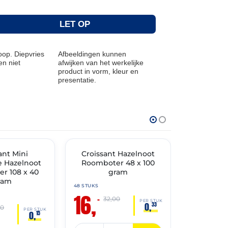
LET OP
op. Diepvries
Afbeeldingen kunnen
n niet
afwijken van het werkelijke
product in vorm, kleur en
presentatie.
THT: 31-05-2027
THT: 30-06-20
ant Mini
🔥 OP=OP
Croissant Hazelnoot
Walnoot 
🔥 OP=OP
 Hazelnoot
Roomboter 48 x 100
25 stuk
r 108 x 40
gram
ram
48 STUKS
25 STUKS
16,
13,
–
–
32,00
18
PER STUK
0,
33
00
PER STUK
0,
15