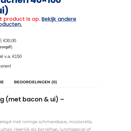
i)
t product is op.
Bekijk andere
oducten.
BE €30,00
zorgd!
)
ië v.a. €150
ekenen!
IE
BEOORDELINGEN (0)
g (met bacon & ui) –
belegd met romige schmandsaus, mozzarella,
tjes. Heerlijk als borrelhap, lunchspecial of