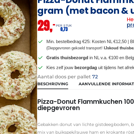
gram (met bacon & u
He
29,
–
pr
PER STUK
0,
73
Min. bestelbedrag €25: Kosten NL €12,50 | 
(Diepgevroren gekoeld transport!
IJskoud thuisbe
Gratis thuisbezorgd
in NL v.a. €100 en Belg
Kies zelf jouw
bezorgdag
uit tijdens het afr
Aantal doos per pallet
72
BESCHRIJVING
AANVULLENDE INFORMAT
Pizza-Donut Flammkuchen 100
diepgevroren
Gebakken donut van lichte gistdeegbodem, 
mix van buikspek/rauwe ham en krokante röstui