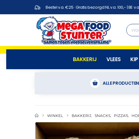
Bestel v.a. €25 · Gratis bezorgd NL v.a. 100,- | BE v.a
BAKKERIJ
VLEES
KIP
ALLE PRODUCTE
WINKEL
BAKKERIJ
,
SNACKS
,
PIZZA'S
,
HO