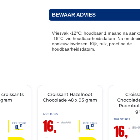
BEWAAR ADVIES
Vriesvak -12°C: houdbaar 1 maand na aanko
-18°C: zie houdbaarheidsdatum. Na ontdooie
opnieuw invriezen. Kijk, ruik, proef na de
houdbaarheidsdatum.
THT: 31-05-2027
THT: 31-05-2027
croissants
🔥 OP=OP
Croissant Hazelnoot
🔥 OP=OP
Croiss
 gram
Chocolade 48 x 95 gram
Chocolade
Roombote
g
48 STUKS
16,
108 STUKS
–
32,00
16,
PER STUK
PER STUK
0,
0,
31
33
–
32,