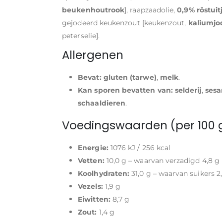
beukenhoutrook
], raapzaadolie,
0,9% röstuit
gejodeerd keukenzout [keukenzout,
kaliumjo
peterselie].
Allergenen
Bevat:
gluten (tarwe)
,
melk
.
Kan sporen bevatten van:
selderij
,
ses
schaaldieren
.
Voedingswaarden (per 100 g
Energie:
1076 kJ / 256 kcal
Vetten:
10,0 g – waarvan verzadigd 4,8 g
Koolhydraten:
31,0 g – waarvan suikers 2
Vezels:
1,9 g
Eiwitten:
8,7 g
Zout:
1,4 g