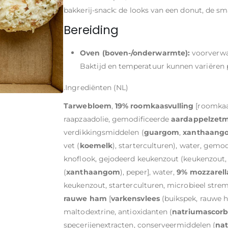
bakkerij-snack: de looks van een donut, de 
Bereiding
Oven (boven-/onderwarmte):
voorverw
Baktijd en temperatuur kunnen variëren 
.Ingrediënten (NL)
Tarwebloem
,
19% roomkaasvulling
[roomkaa
raapzaadolie, gemodificeerde
aardappelzetm
verdikkingsmiddelen (
guargom
,
xanthaang
vet (
koemelk
), starterculturen), water, gemo
knoflook, gejodeerd keukenzout (keukenzout
(
xanthaangom
), peper], water,
9% mozzarell
keukenzout, starterculturen, microbieel strem
rauwe ham
[
varkensvlees
(buikspek, rauwe ha
maltodextrine, antioxidanten (
natriumascorb
specerijenextracten, conserveermiddelen (
nat