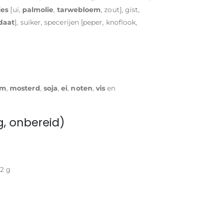
jes
[ui,
palmolie
,
tarwebloem
, zout], gist,
daat
], suiker, specerijen [peper, knoflook,
am
,
mosterd
,
soja
,
ei
,
noten
,
vis
en
, onbereid)
,2 g