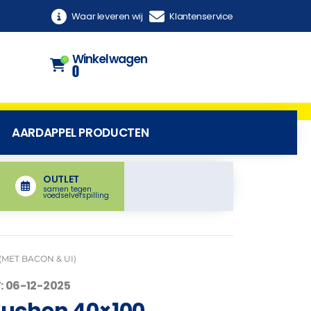
Waar leveren wij
Klantenservice
Winkelwagen
0
0
AARDAPPEL PRODUCTEN
OUTLET
samen tegen
voedselverspilling
MET BACON & UI)
: 06-12-2025
uchen 40×100