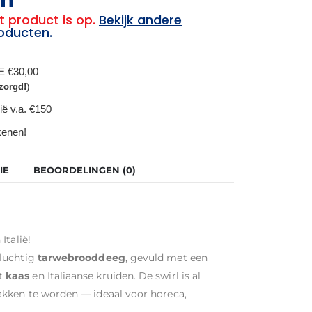
t product is op.
Bekijk andere
oducten.
BE €30,00
zorgd!
)
ië v.a. €150
ekenen!
IE
BEOORDELINGEN (0)
Italië!
luchtig
tarwebrooddeeg
, gevuld met een
t
kaas
en Italiaanse kruiden. De swirl is al
akken te worden — ideaal voor horeca,