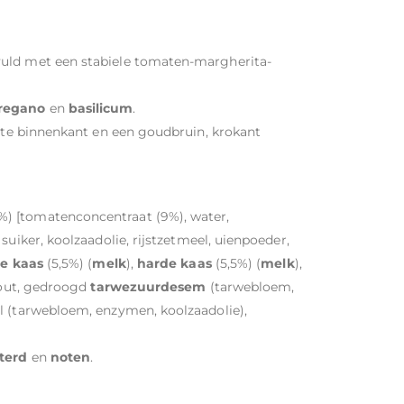
vuld met een stabiele tomaten-margherita-
regano
en
basilicum
.
chte binnenkant en een goudbruin, krokant
%) [tomatenconcentraat (9%), water,
 suiker, koolzaadolie, rijstzetmeel, uienpoeder,
e kaas
(5,5%) (
melk
),
harde kaas
(5,5%) (
melk
),
 zout, gedroogd
tarwezuurdesem
(tarwebloem,
l (tarwebloem, enzymen, koolzaadolie),
terd
en
noten
.