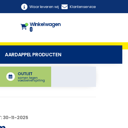
Waar leveren wij
Klantenservice
Winkelwagen
0
0
AARDAPPEL PRODUCTEN
OUTLET
samen tegen
voedselverspilling
: 30-11-2025
am