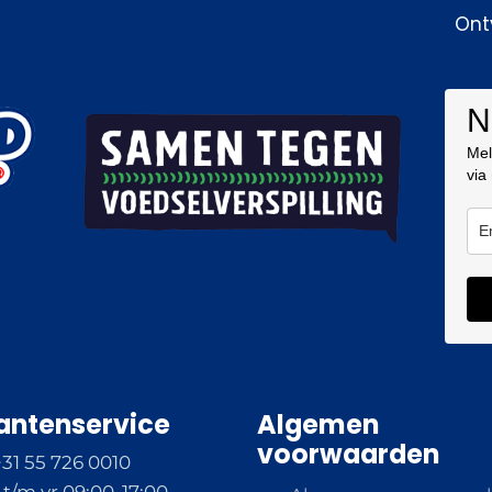
Ont
N
Mel
via
antenservice
Algemen
voorwaarden
+31 55 726 0010
t/m vr 09:00-17:00