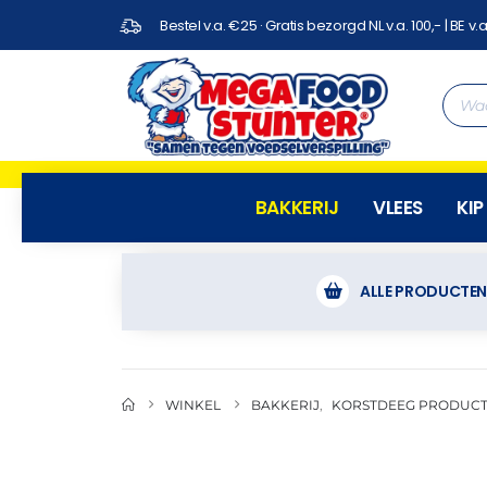
Bestel v.a. €25 · Gratis bezorgd NL v.a. 100,- | BE v.a
BAKKERIJ
VLEES
KIP
ALLE PRODUCTE
WINKEL
BAKKERIJ
,
KORSTDEEG PRODUC