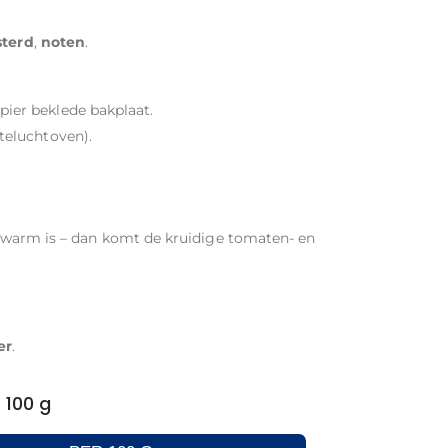
terd
,
noten
.
pier beklede bakplaat.
eteluchtoven).
cht warm is – dan komt de kruidige tomaten- en
er
.
 100 g