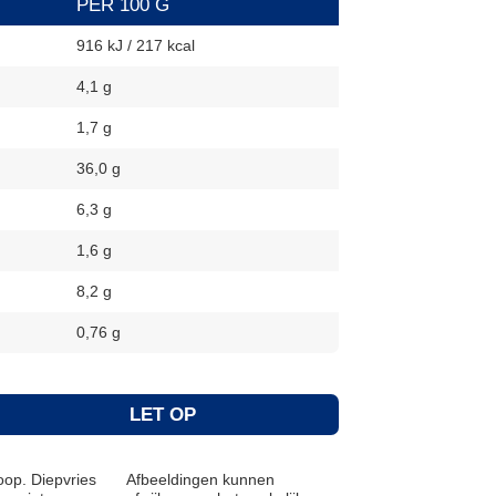
PER 100 G
916 kJ / 217 kcal
4,1 g
1,7 g
36,0 g
6,3 g
1,6 g
8,2 g
0,76 g
LET OP
op. Diepvries
Afbeeldingen kunnen