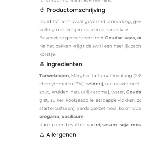
🍅 Productomschrijving
Rond tot licht ovaal gevormd brooddeeg, ge
vulling met vetgereduceerde harde kaas.
Bovenzijde gedecoreerd met
Goudse kaas
,
o
Na het bakken krijgt de swirl een heerlijk za
korstje.
🧂 Ingrediënten
Tarwebloem
, Margherita-tomatenvulling (23
cherrytomaten (3%),
selderij
, tapiocazetmeel,
zout, kruiden, natuurlijk aroma], water,
Gouds
gist, suiker, koolzaadolie, aardappelvlokken,
starterculturen), aardappelzetmeel, bakmidde
oregano
,
basilicum
.
Kan sporen bevatten van
ei
,
sesam
,
soja
,
mos
⚠️ Allergenen