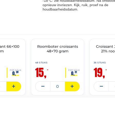
-18°C: zie houdbaarheidsdatum. Na ontdooie
opnieuw invriezen. Kijk, ruik, proef na de
houdbaarheidsdatum.
THT: 28-02-2027
THT: 31-03-2027
ant 66×100
Roomboter croissants
🔥 OP=OP
🔥 OP=OP
Croissant
am
48×70 gram
21% ro
48 STUKS
36 STUKS
15,
19,
–
–
PER STUK
PER STUK
0,
0,
38
31