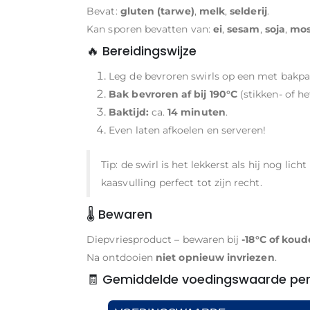
Bevat:
gluten (tarwe)
,
melk
,
selderij
.
Kan sporen bevatten van:
ei
,
sesam
,
soja
,
mos
🔥 Bereidingswijze
Leg de bevroren swirls op een met bakpa
Bak bevroren af bij 190°C
(stikken- of h
Baktijd:
ca.
14 minuten
.
Even laten afkoelen en serveren!
Tip: de swirl is het lekkerst als hij nog li
kaasvulling perfect tot zijn recht.
🌡️ Bewaren
Diepvriesproduct – bewaren bij
-18°C of koud
Na ontdooien
niet opnieuw invriezen
.
🧾 Gemiddelde voedingswaarde per