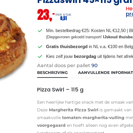
He
23,
–
pr
PER STUK
0,
51
Min. bestelbedrag €25: Kosten NL €12,50 | 
(Diepgevroren gekoeld transport!
IJskoud thuisbe
Gratis thuisbezorgd
in NL v.a. €100 en Belg
Kies zelf jouw
bezorgdag
uit tijdens het afr
Aantal doos per pallet
90
BESCHRIJVING
AANVULLENDE INFORMAT
Pizza Swirl – 115 g
Een heerlijke hartige snack met de smaak van 
Deze
Margherita Pizza Swirl
is gemaakt van 
smaakvolle
tomaten-margherita-vulling
me
voorgegaard
en hoeft alleen nog even afgeb
lunchroom of als snackmoment.