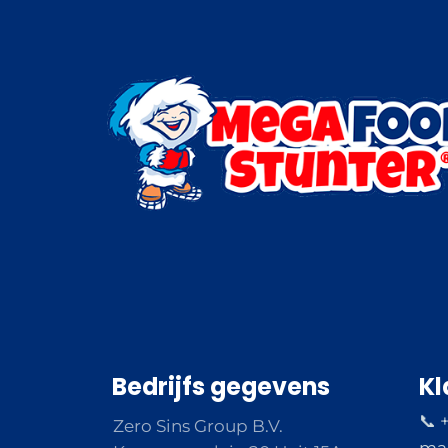
Bedrijfs gegevens
Kl
📞 
Zero Sins Group B.V.
ma 