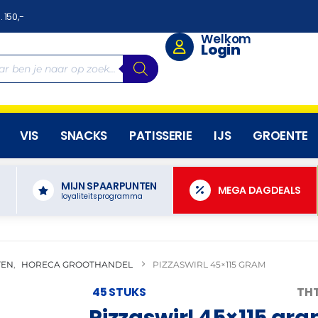
. 150,-
Welkom
Login
VIS
SNACKS
PATISSERIE
IJS
GROENTE
MIJN SPAARPUNTEN
N
MEGA DAGDEALS
loyaliteitsprogramma
TEN
,
HORECA GROOTHANDEL
PIZZASWIRL 45×115 GRAM
45 STUKS
THT
Pizzaswirl 45×115 gr