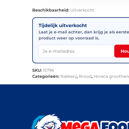
Beschikbaarheid:
Uitverkocht
Tijdelijk uitverkocht
Laat je e-mail achter, dan krijg je als eerst
product weer op voorraad is.
Hou
SKU:
15796
Categorieën:
Bakkerij
,
Brood
,
Horeca groothan