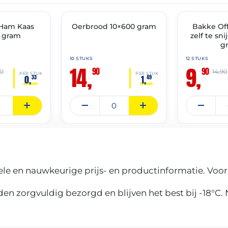
THT: 19-06-2027
THT: 30-04-2027
 Ham Kaas
Oerbrood 10×600 gram
🔥 OP=OP
🔥 OP=OP
Bakke Of
5 gram
zelf te sni
g
10 STUKS
12 STUKS
14,
9,
90
90
00
14,90
PER STUK
PER STUK
0,
1,
33
49
le en nauwkeurige prijs- en productinformatie. Voor
n zorgvuldig bezorgd en blijven het best bij -18°C.