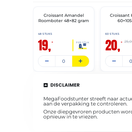
THT: 30-04-2027
THT: 25-10-2026
🔥 OP=OP
Croissant Amandel
🔥 OP=OP
Croissant
Roomboter 48×82 gram
60×10
48 STUKS
60 STUKS
19,
20,
–
–
25,
PER STUK
0,
40
DISCLAIMER
MegaFoodstunter streeft naar actue
aan de verpakking te controleren.
Onze diepgevroren producten worde
opnieuw in te vriezen.