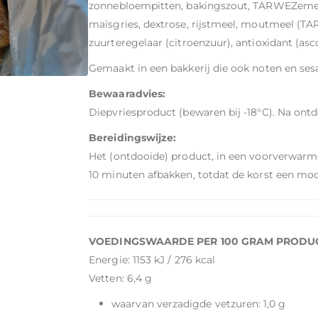
zonnebloempitten, bakingszout, TARWEZemel
maïsgries, dextrose, rijstmeel, moutmeel (TA
zuurteregelaar (citroenzuur), antioxidant (asc
Gemaakt in een bakkerij die ook noten en se
Bewaaradvies:
Diepvriesproduct (bewaren bij -18°C). Na ontd
Bereidingswijze:
Het (ontdooide) product, in een voorverwarmd
10 minuten afbakken, totdat de korst een moo
VOEDINGSWAARDE PER 100 GRAM PRODU
Energie: 1153 kJ / 276 kcal
Vetten: 6,4 g
waarvan verzadigde vetzuren: 1,0 g