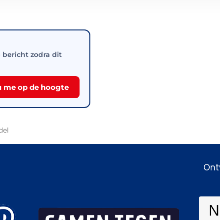
e bericht zodra dit
 me op de hoogte
del
Ont
N