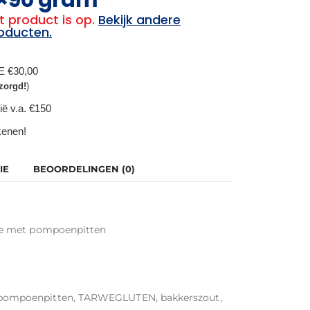
t product is op.
Bekijk andere
oducten.
BE €30,00
zorgd!
)
ië v.a. €150
ekenen!
IE
BEOORDELINGEN (0)
je met pompoenpitten
ompoenpitten, TARWEGLUTEN, bakkerszout,