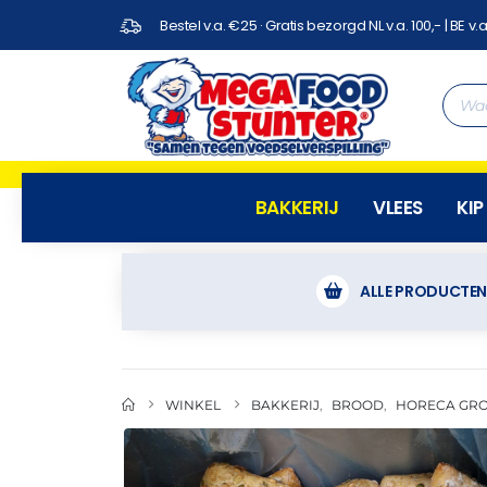
Bestel v.a. €25 · Gratis bezorgd NL v.a. 100,- | BE v.a
BAKKERIJ
VLEES
KIP
ALLE PRODUCTE
WINKEL
BAKKERIJ
,
BROOD
,
HORECA GR