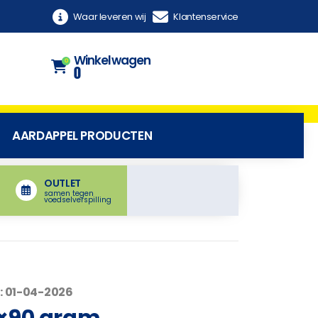
Waar leveren wij
Klantenservice
Winkelwagen
0
0
AARDAPPEL PRODUCTEN
OUTLET
samen tegen
voedselverspilling
: 01-04-2026
×90 gram