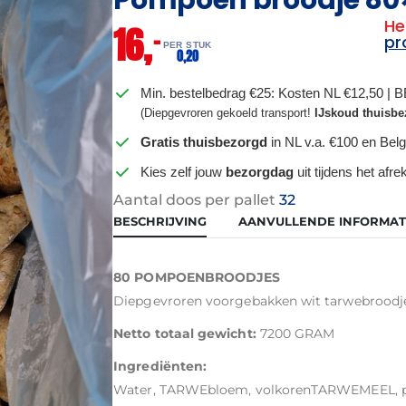
He
16,
–
pr
PER STUK
0,
20
Min. bestelbedrag €25: Kosten NL €12,50 | 
(Diepgevroren gekoeld transport!
IJskoud thuisbe
Gratis thuisbezorgd
in NL v.a. €100 en Belg
Kies zelf jouw
bezorgdag
uit tijdens het afr
Aantal doos per pallet
32
BESCHRIJVING
AANVULLENDE INFORMAT
80 POMPOENBROODJES
Diepgevroren voorgebakken wit tarwebrood
Netto totaal gewicht:
7200 GRAM
Ingrediënten:
Water, TARWEbloem, volkorenTARWEMEEL, p