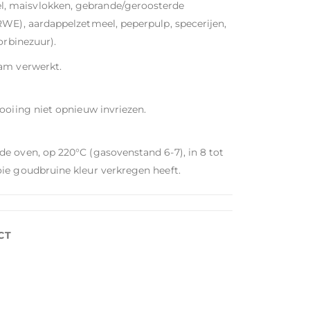
, maisvlokken, gebrande/geroosterde
RWE), aardappelzetmeel, peperpulp, specerijen,
orbinezuur).
sam verwerkt.
ooiing niet opnieuw invriezen.
e oven, op 220°C (gasovenstand 6-7), in 8 tot
ie goudbruine kleur verkregen heeft.
CT