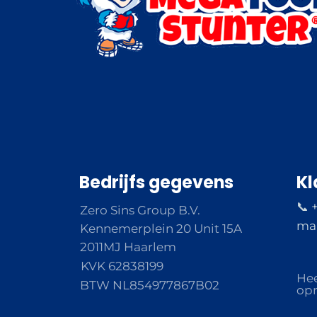
Bedrijfs gegevens
Kl
📞 
Zero Sins Group B.V.
ma 
Kennemerplein 20 Unit 15A
2011MJ Haarlem
KVK 62838199
Hee
BTW NL854977867B02
opm