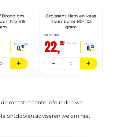
THT: 17-08-2026
THT: 30-04-20
f Brood om
Croissant Ham en kaas
🔥 OP=OP
🔥 OP=OP
Croissan
jden 12 x 415
Roomboter 80×105
48 x
ram
gram
80 STUKS
48 STUKS
22,
13,
90
90
32,50
PER STUK
PER STUK
0,
0,
83
29
 de meest recente info raden we
 Na ontdooien adviseren we om niet