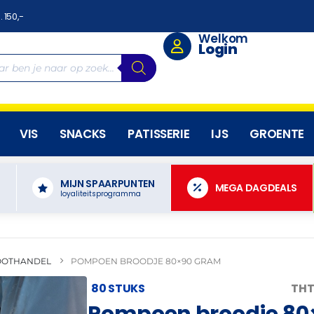
. 150,-
Welkom
Login
VIS
SNACKS
PATISSERIE
IJS
GROENTE
MIJN SPAARPUNTEN
N
MEGA DAGDEALS
loyaliteitsprogramma
OOTHANDEL
POMPOEN BROODJE 80×90 GRAM
80 STUKS
THT
Pompoen broodje 80