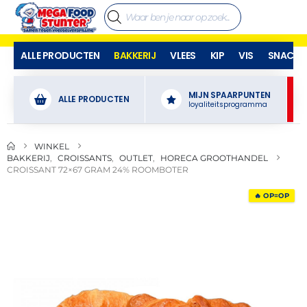
ALLE PRODUCTEN
BAKKERIJ
VLEES
KIP
VIS
SNACKS
MIJN SPAARPUNTEN
ALLE PRODUCTEN
loyaliteitsprogramma
WINKEL
BAKKERIJ
,
CROISSANTS
,
OUTLET
,
HORECA GROOTHANDEL
CROISSANT 72×67 GRAM 24% ROOMBOTER
🔥 OP=OP