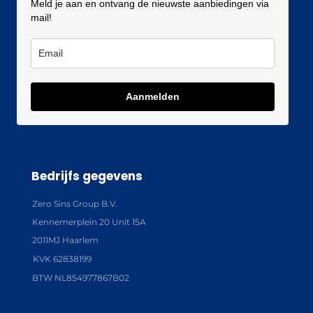
Meld je aan en ontvang de nieuwste aanbiedingen via
mail!
Aanmelden
Bedrijfs gegevens
Zero Sins Group B.V.
Kennemerplein 20 Unit 15A
2011MJ Haarlem
KVK 62838199
BTW NL854977867B02