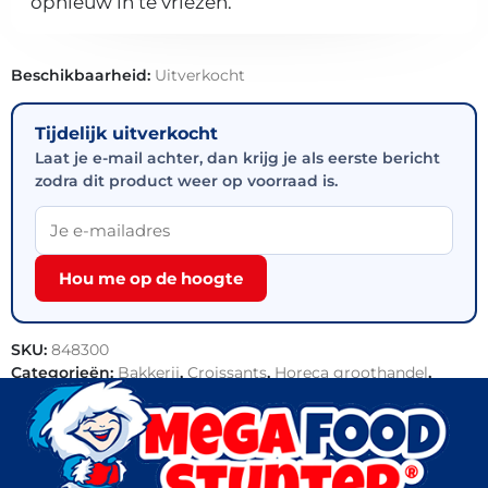
opnieuw in te vriezen.
Beschikbaarheid:
Uitverkocht
Tijdelijk uitverkocht
Laat je e-mail achter, dan krijg je als eerste bericht
zodra dit product weer op voorraad is.
Hou me op de hoogte
SKU:
848300
Categorieën:
Bakkerij
,
Croissants
,
Horeca groothandel
,
Outlet