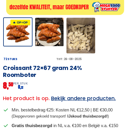
🔥 OP=OP
72 STUKS
THT: 26-08-2025
Croissant 72×67 gram 24%
Roomboter
8,
50
PER STUK
0,
12
Het product is op.
Bekijk andere producten.
Min. bestelbedrag €25: Kosten NL €12,50 | BE €30,00
(Diepgevroren gekoeld transport!
IJskoud thuisbezorgd!
)
Gratis thuisbezorgd
in NL v.a. €100 en België v.a. €150