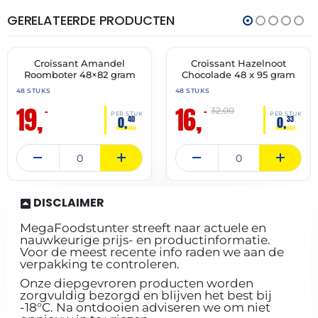
GERELATEERDE PRODUCTEN
THT:
THT:
30-
31-
04-
05-
2027
2027
Croissant Amandel
Croissant Hazelnoot
🔥 OP=OP
🔥 OP=OP
Roomboter 48×82 gram
Chocolade 48 x 95 gram
48 STUKS
48 STUKS
19,
16,
–
–
32,00
PER STUK
PER STUK
0,
0,
40
33
DISCLAIMER
MegaFoodstunter streeft naar actuele en
nauwkeurige prijs- en productinformatie.
Voor de meest recente info raden we aan de
verpakking te controleren.
Onze diepgevroren producten worden
zorgvuldig bezorgd en blijven het best bij
-18°C. Na ontdooien adviseren we om niet