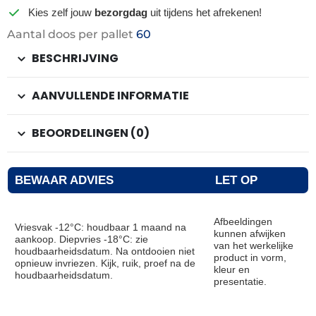
Kies zelf jouw
bezorgdag
uit tijdens het afrekenen!
Aantal doos per pallet
60
BESCHRIJVING
AANVULLENDE INFORMATIE
BEOORDELINGEN (0)
BEWAAR ADVIES
LET OP
Afbeeldingen
Vriesvak -12°C: houdbaar 1 maand na
kunnen afwijken
aankoop. Diepvries -18°C: zie
van het werkelijke
houdbaarheidsdatum. Na ontdooien niet
product in vorm,
opnieuw invriezen. Kijk, ruik, proef na de
kleur en
houdbaarheidsdatum.
presentatie.