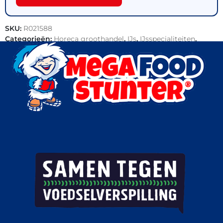
SKU:
R021588
Categorieën:
Horeca groothandel
,
IJs
,
IJsspecialiteiten
,
Patisserie