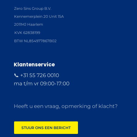
Zero Sins Group B.V.
Kennemerplein 20 Unit 15A
2011MJ Haarlem
KVK 62838199
BTW NL854977867B02
Klantenservice
📞 +31 55 726 0010
ma t/m vr 09:00-17:00
Heeft u een vraag, opmerking of klacht?
STUUR ONS EEN BERICHT