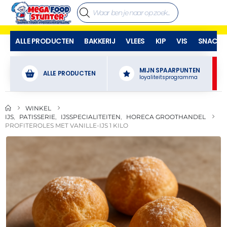
ALLE PRODUCTEN
BAKKERIJ
VLEES
KIP
VIS
SNACKS
MIJN SPAARPUNTEN
ALLE PRODUCTEN
loyaliteitsprogramma
WINKEL
IJS
,
PATISSERIE
,
IJSSPECIALITEITEN
,
HORECA GROOTHANDEL
PROFITEROLES MET VANILLE-IJS 1 KILO