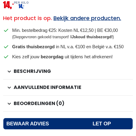
14,
–
PER KILO
14,
–
Het product is op.
Bekijk andere producten.
Min. bestelbedrag €25: Kosten NL €12,50 | BE €30,00
(Diepgevroren gekoeld transport!
IJskoud thuisbezorgd!
)
Gratis thuisbezorgd
in NL v.a. €100 en België v.a. €150
Kies zelf jouw
bezorgdag
uit tijdens het afrekenen!
BESCHRIJVING
AANVULLENDE INFORMATIE
BEOORDELINGEN (0)
BEWAAR ADVIES
LET OP