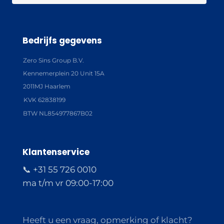
Bedrijfs gegevens
Zero Sins Group B.V.
Kennemerplein 20 Unit 15A
2011MJ Haarlem
KVK 62838199
BTW NL854977867B02
Klantenservice
📞 +31 55 726 0010
ma t/m vr 09:00-17:00
Heeft u een vraag, opmerking of klacht?