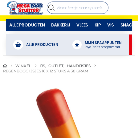
ALLE PRODUCTEN
BAKKERIJ
VLEES
KIP
VIS
SNACKS
MIJN SPAARPUNTEN
ALLE PRODUCTEN
loyaliteitsprogramma
WINKEL
IJS
,
OUTLET
,
HANDIJSJES
REGENBOOG IJSJES 16 X 12 STUKS A 38 GRAM