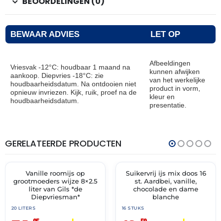
BEOORDELINGEN (0)
BEWAAR ADVIES
LET OP
Afbeeldingen
Vriesvak -12°C: houdbaar 1 maand na
kunnen afwijken
aankoop. Diepvries -18°C: zie
van het werkelijke
houdbaarheidsdatum. Na ontdooien niet
product in vorm,
opnieuw invriezen. Kijk, ruik, proef na de
kleur en
houdbaarheidsdatum.
presentatie.
GERELATEERDE PRODUCTEN
THT:
THT:
02-
15-
07-
04-
2028
2028
Vanille roomijs op
Suikervrij ijs mix doos 16
✓ VAST ASSORTIMENT
✓ VAST ASSORTIMENT
grootmoeders wijze 8×2.5
st. Aardbei, vanille,
liter van Gils *de
chocolade en dame
Diepvriesman*
blanche
20 LITERS
16 STUKS