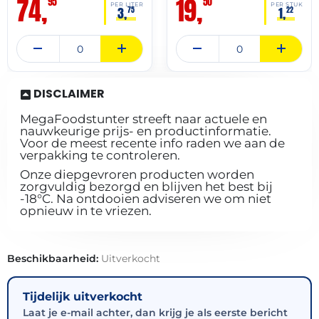
74,
19,
95
50
PER LITER
PER STUK
3,
1,
75
22
DISCLAIMER
MegaFoodstunter streeft naar actuele en
nauwkeurige prijs- en productinformatie.
Voor de meest recente info raden we aan de
verpakking te controleren.
Onze diepgevroren producten worden
zorgvuldig bezorgd en blijven het best bij
-18°C. Na ontdooien adviseren we om niet
opnieuw in te vriezen.
Beschikbaarheid:
Uitverkocht
Tijdelijk uitverkocht
Laat je e-mail achter, dan krijg je als eerste bericht