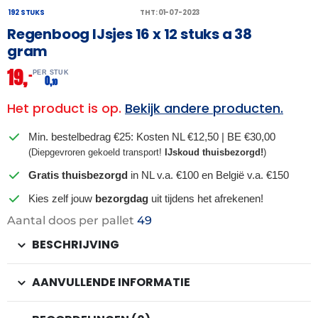
192 STUKS
THT: 01-07-2023
Regenboog IJsjes 16 x 12 stuks a 38
gram
19,
–
PER STUK
0,
10
Het product is op.
Bekijk andere producten.
Min. bestelbedrag €25: Kosten NL €12,50 | BE €30,00
(Diepgevroren gekoeld transport!
IJskoud thuisbezorgd!
)
Gratis thuisbezorgd
in NL v.a. €100 en België v.a. €150
Kies zelf jouw
bezorgdag
uit tijdens het afrekenen!
Aantal doos per pallet
49
BESCHRIJVING
AANVULLENDE INFORMATIE