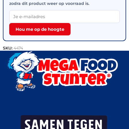
zodra dit product weer op voorraad is.
Hou me op de hoogte
SKU:
4474
Categorieën:
IJs
,
Handijsjes
,
Outlet