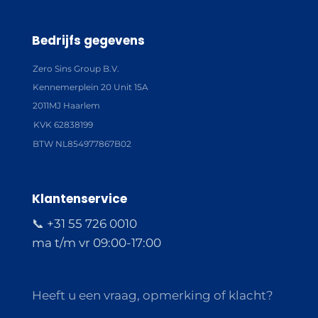
Bedrijfs gegevens
Zero Sins Group B.V.
Kennemerplein 20 Unit 15A
2011MJ Haarlem
KVK 62838199
BTW NL854977867B02
Klantenservice
📞 +31 55 726 0010
ma t/m vr 09:00-17:00
Heeft u een vraag, opmerking of klacht?