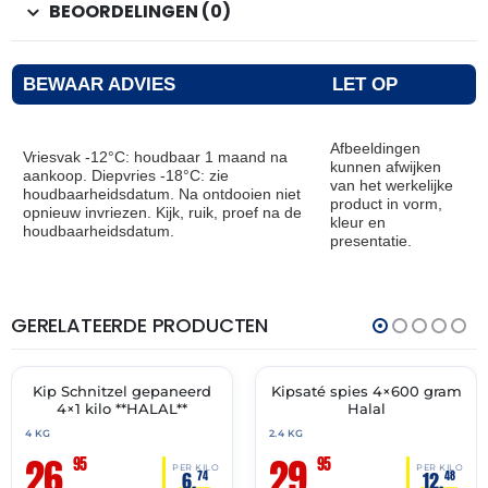
BEOORDELINGEN (0)
BEWAAR ADVIES
LET OP
Afbeeldingen
Vriesvak -12°C: houdbaar 1 maand na
kunnen afwijken
aankoop. Diepvries -18°C: zie
van het werkelijke
houdbaarheidsdatum. Na ontdooien niet
product in vorm,
opnieuw invriezen. Kijk, ruik, proef na de
kleur en
houdbaarheidsdatum.
presentatie.
GERELATEERDE PRODUCTEN
THT:
THT:
01-
07-
10-
04-
2027
2028
Kip Schnitzel gepaneerd
Kipsaté spies 4×600 gram
✓ VAST ASSORTIMENT
🔥 OP=OP
4×1 kilo **HALAL**
Halal
4 KG
2.4 KG
26,
29,
95
95
PER KILO
PER KILO
6,
12,
74
48