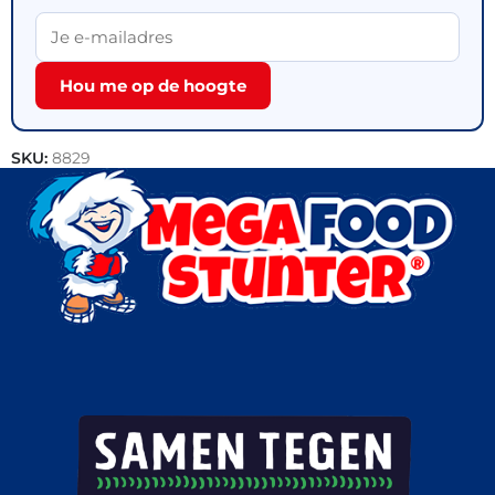
Hou me op de hoogte
SKU:
8829
Categorieën:
Kip
,
Outlet