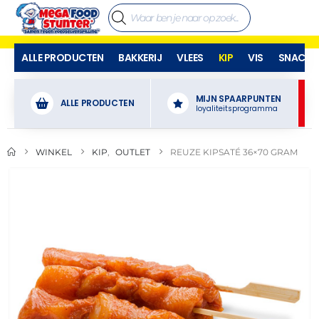
ALLE PRODUCTEN
BAKKERIJ
VLEES
KIP
VIS
SNACKS
MIJN SPAARPUNTEN
ALLE PRODUCTEN
loyaliteitsprogramma
WINKEL
KIP
,
OUTLET
REUZE KIPSATÉ 36×70 GRAM