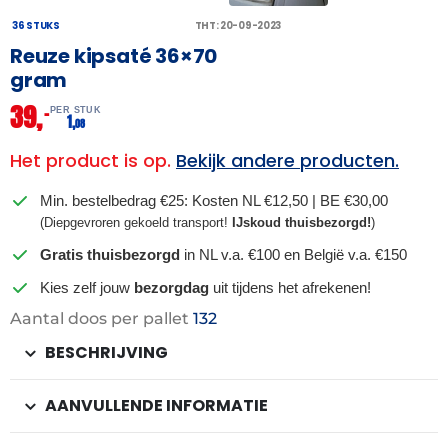
36 STUKS
THT: 20-09-2023
Reuze kipsaté 36×70
gram
39,
–
PER STUK
1,
08
Het product is op.
Bekijk andere producten.
Min. bestelbedrag €25: Kosten NL €12,50 | BE €30,00
(Diepgevroren gekoeld transport!
IJskoud thuisbezorgd!
)
Gratis thuisbezorgd
in NL v.a. €100 en België v.a. €150
Kies zelf jouw
bezorgdag
uit tijdens het afrekenen!
Aantal doos per pallet
132
BESCHRIJVING
AANVULLENDE INFORMATIE