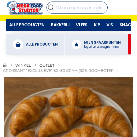
ALLE PRODUCTEN
BAKKERIJ
VLEES
KIP
VIS
SNACKS
MIJN SPAARPUNTEN
ALLE PRODUCTEN
loyaliteitsprogramma
WINKEL
OUTLET
CROISSANT “EXCLUSIEVE” 60×80 GRAM (30% ROOMBOTER !!)