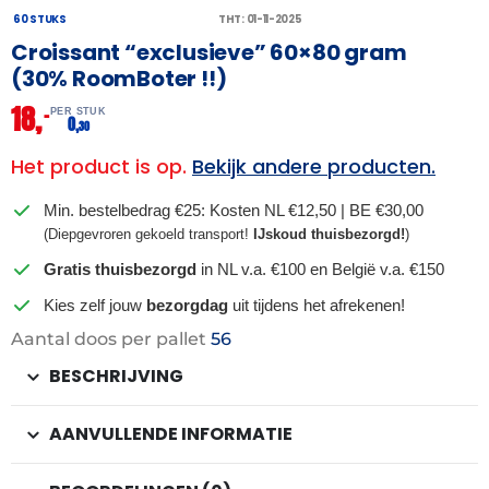
60 STUKS
THT: 01-11-2025
Croissant “exclusieve” 60×80 gram
(30% RoomBoter !!)
18,
–
PER STUK
0,
30
Het product is op.
Bekijk andere producten.
Min. bestelbedrag €25: Kosten NL €12,50 | BE €30,00
(Diepgevroren gekoeld transport!
IJskoud thuisbezorgd!
)
Gratis thuisbezorgd
in NL v.a. €100 en België v.a. €150
Kies zelf jouw
bezorgdag
uit tijdens het afrekenen!
Aantal doos per pallet
56
BESCHRIJVING
AANVULLENDE INFORMATIE