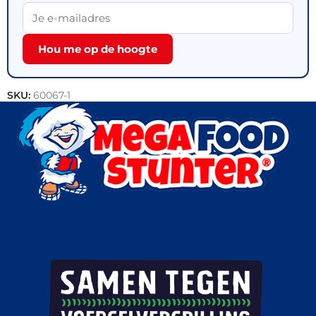
Hou me op de hoogte
SKU:
60067-1
Categorie:
Outlet