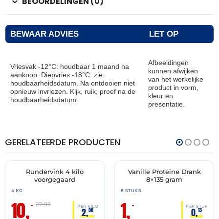
BEOORDELINGEN (0)
BEWAAR ADVIES
LET OP
Afbeeldingen
Vriesvak -12°C: houdbaar 1 maand na
kunnen afwijken
aankoop. Diepvries -18°C: zie
van het werkelijke
houdbaarheidsdatum. Na ontdooien niet
product in vorm,
opnieuw invriezen. Kijk, ruik, proef na de
kleur en
houdbaarheidsdatum.
presentatie.
GERELATEERDE PRODUCTEN
THT:
THT:
12-
31-
08-
05-
2026
2026
Rundervink 4 kilo
Vanille Proteïne Drank
🔥 OP=OP
🔥 OP=OP
voorgegaard
8×135 gram
4 KG
8 STUKS
10,
1,
–
–
22,95
PER KILO
PER STUK
2,
0,
50
13