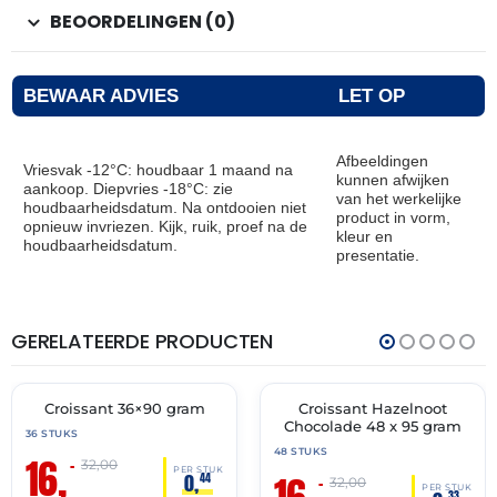
BEOORDELINGEN (0)
BEWAAR ADVIES
LET OP
Afbeeldingen
Vriesvak -12°C: houdbaar 1 maand na
kunnen afwijken
aankoop. Diepvries -18°C: zie
van het werkelijke
houdbaarheidsdatum. Na ontdooien niet
product in vorm,
opnieuw invriezen. Kijk, ruik, proef na de
kleur en
houdbaarheidsdatum.
presentatie.
GERELATEERDE PRODUCTEN
THT:
THT:
30-
31-
06-
05-
2027
2027
Croissant 36×90 gram
Croissant Hazelnoot
🔥 OP=OP
🔥 OP=OP
Chocolade 48 x 95 gram
36 STUKS
48 STUKS
16,
–
32,00
PER STUK
0,
44
–
32,00
PER STUK
33