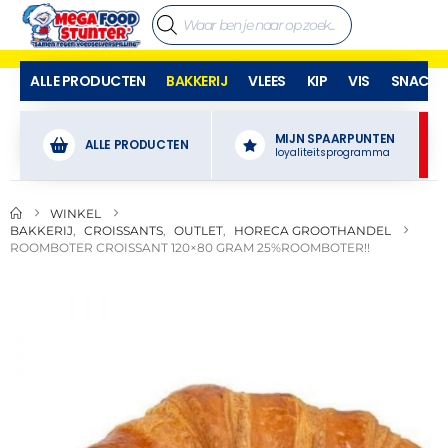
ALLE PRODUCTEN
BAKKERIJ
VLEES
KIP
VIS
SNACKS
MIJN SPAARPUNTEN
ALLE PRODUCTEN
loyaliteitsprogramma
WINKEL
BAKKERIJ
,
CROISSANTS
,
OUTLET
,
HORECA GROOTHANDEL
ROOMBOTER CROISSANT 120×80 GRAM 25%ROOMBOTER!!