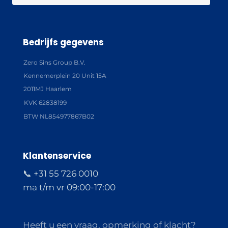
Bedrijfs gegevens
Zero Sins Group B.V.
Kennemerplein 20 Unit 15A
2011MJ Haarlem
KVK 62838199
BTW NL854977867B02
Klantenservice
📞 +31 55 726 0010
ma t/m vr 09:00-17:00
Heeft u een vraag, opmerking of klacht?