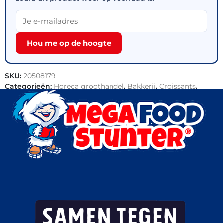
Hou me op de hoogte
SKU:
20508179
Categorieën:
Horeca groothandel
,
Bakkerij
,
Croissants
,
Outlet