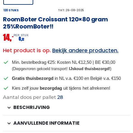
120 STUKS
THT: 26-08-2025
RoomBoter Croissant 120×80 gram
25%RoomBoter!!
14,
–
PER STUK
0,
12
Het product is op.
Bekijk andere producten.
Min. bestelbedrag €25: Kosten NL €12,50 | BE €30,00
(Diepgevroren gekoeld transport!
IJskoud thuisbezorgd!
)
Gratis thuisbezorgd
in NL v.a. €100 en België v.a. €150
Kies zelf jouw
bezorgdag
uit tijdens het afrekenen!
Aantal doos per pallet
28
BESCHRIJVING
AANVULLENDE INFORMATIE