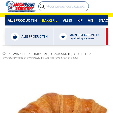
ALLE PRODUCTEN
BAKKERIJ
VLEES
KIP
VIS
SNACKS
MIJN SPAARPUNTEN
ALLE PRODUCTEN
loyaliteitsprogramma
WINKEL
BAKKERIJ
,
CROISSANTS
,
OUTLET
ROOMBOTER CROISSANTS 48 STUKS A 70 GRAM