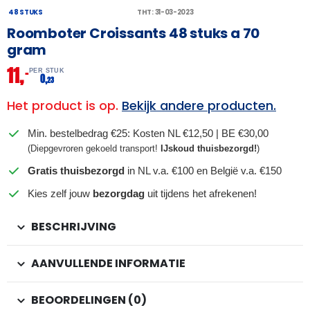
48 STUKS
THT: 31-03-2023
Roomboter Croissants 48 stuks a 70
gram
11,
–
PER STUK
0,
23
Het product is op.
Bekijk andere producten.
Min. bestelbedrag €25: Kosten NL €12,50 | BE €30,00
(Diepgevroren gekoeld transport!
IJskoud thuisbezorgd!
)
Gratis thuisbezorgd
in NL v.a. €100 en België v.a. €150
Kies zelf jouw
bezorgdag
uit tijdens het afrekenen!
BESCHRIJVING
AANVULLENDE INFORMATIE
BEOORDELINGEN (0)