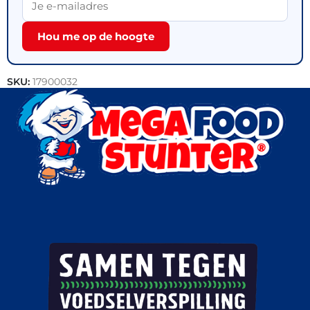
Hou me op de hoogte
SKU:
17900032
Categorieën:
Bakkerij
,
Croissants
,
Outlet