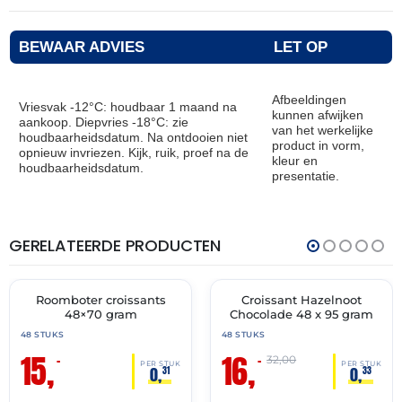
BEWAAR ADVIES
LET OP
Afbeeldingen
Vriesvak -12°C: houdbaar 1 maand na
kunnen afwijken
aankoop. Diepvries -18°C: zie
van het werkelijke
houdbaarheidsdatum. Na ontdooien niet
product in vorm,
opnieuw invriezen. Kijk, ruik, proef na de
kleur en
houdbaarheidsdatum.
presentatie.
GERELATEERDE PRODUCTEN
THT:
THT:
28-
31-
02-
05-
2027
2027
Roomboter croissants
Croissant Hazelnoot
🔥 OP=OP
🔥 OP=OP
48×70 gram
Chocolade 48 x 95 gram
48 STUKS
48 STUKS
15,
16,
–
–
32,00
PER STUK
PER STUK
0,
0,
31
33