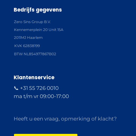
Bedrijfs gegevens
Zero Sins Group B.V.
Kennemerplein 20 Unit 15A
2011MJ Haarlem
KVK 62838199
BTW NL854977867B02
Klantenservice
📞 +31 55 726 0010
ma t/m vr 09:00-17:00
Heeft u een vraag, opmerking of klacht?