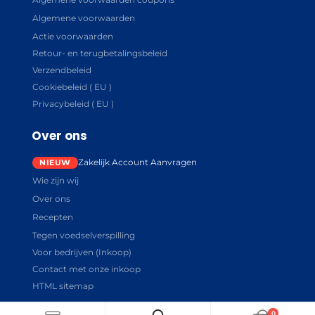
Algemene voorwaarden
Actie voorwaarden
Retour- en terugbetalingsbeleid
Verzendbeleid
Cookiebeleid ( EU )
Privacybeleid ( EU )
Over ons
Zakelijk Account Aanvragen
Wie zijn wij
Over ons
Recepten
Tegen voedselverspilling
Voor bedrijven (Inkoop)
Contact met onze inkoop
HTML sitemap
0