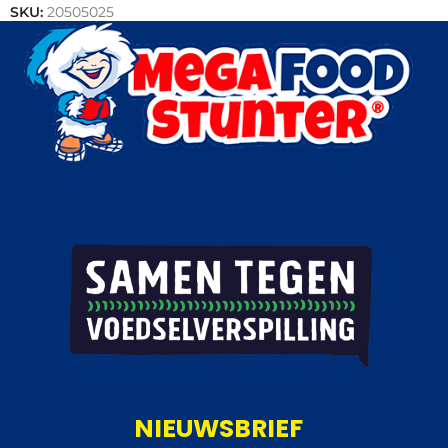
SKU:
20505025
Categorieën:
Bakkerij
,
Outlet
NIEUWSBRIEF