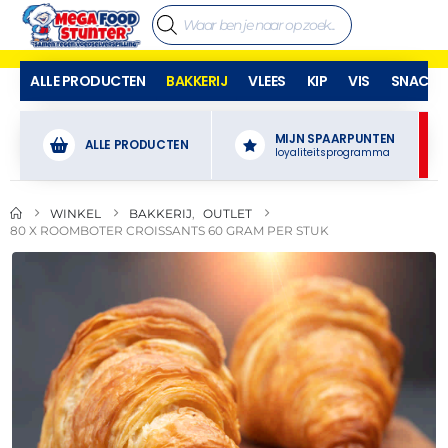
ALLE PRODUCTEN
BAKKERIJ
VLEES
KIP
VIS
SNACKS
MIJN SPAARPUNTEN
ALLE PRODUCTEN
loyaliteitsprogramma
WINKEL
BAKKERIJ
,
OUTLET
80 X ROOMBOTER CROISSANTS 60 GRAM PER STUK