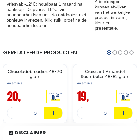
Afbeeldingen
Vriesvak -12°C: houdbaar 1 maand na
kunnen afwijken
aankoop. Diepvries -18°C: zie
van het werkelijke
houdbaarheidsdatum. Na ontdooien niet
product in vorm,
opnieuw invriezen. Kijk, ruik, proef na de
kleur en
houdbaarheidsdatum.
presentatie.
GERELATEERDE PRODUCTEN
THT:
THT:
31-
30-
07-
04-
2027
2027
Chocoladebroodjes 48×70
Croissant Amandel
🔥 OP=OP
🔥 OP=OP
gram
Roomboter 48×82 gram
48 STUKS
48 STUKS
20,
19,
–
–
PER STUK
PER STUK
0,
0,
42
40
DISCLAIMER