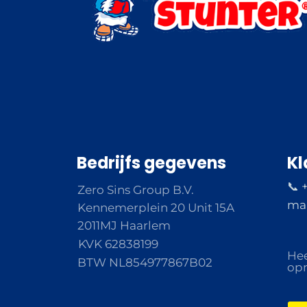
Bedrijfs gegevens
Kl
📞 
Zero Sins Group B.V.
ma 
Kennemerplein 20 Unit 15A
2011MJ Haarlem
KVK 62838199
Hee
BTW NL854977867B02
opm