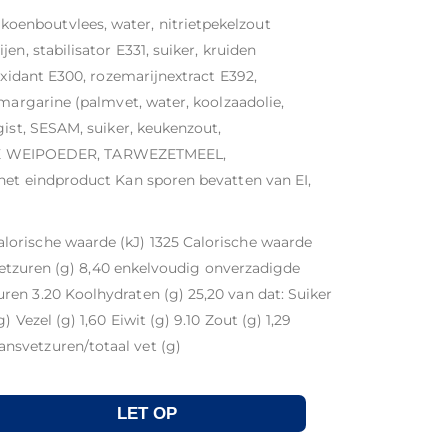
enboutvlees, water, nitrietpekelzout
en, stabilisator E331, suiker, kruiden
oxidant E300, rozemarijnextract E392,
 margarine (palmvet, water, koolzaadolie,
gist, SESAM, suiker, keukenzout,
 WEIPOEDER, TARWEZETMEEL,
het eindproduct Kan sporen bevatten van EI,
orische waarde (kJ) 1325 Calorische waarde
 vetzuren (g) 8,40 enkelvoudig onverzadigde
en 3.20 Koolhydraten (g) 25,20 van dat: Suiker
 Vezel (g) 1,60 Eiwit (g) 9.10 Zout (g) 1,29
nsvetzuren/totaal vet (g)
LET OP