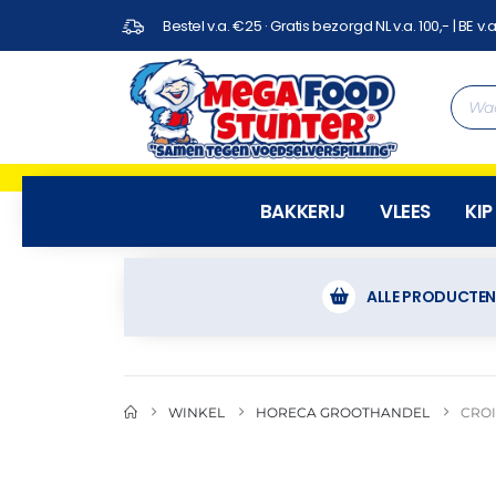
Bestel v.a. €25 · Gratis bezorgd NL v.a. 100,- | BE v.a
BAKKERIJ
VLEES
KIP
ALLE PRODUCTE
WINKEL
HORECA GROOTHANDEL
CROI