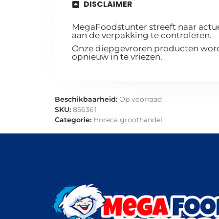
DISCLAIMER
MegaFoodstunter streeft naar actue
aan de verpakking te controleren.
Onze diepgevroren producten worde
opnieuw in te vriezen.
Beschikbaarheid:
Op voorraad
SKU:
856361
Categorie:
Horeca groothandel