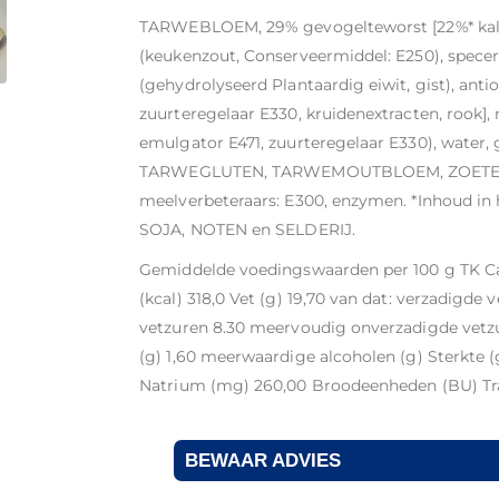
TARWEBLOEM, 29% gevogelteworst [22%* kalko
(keukenzout, Conserveermiddel: E250), specerij
(gehydrolyseerd Plantaardig eiwit, gist), anti
zuurteregelaar E330, kruidenextracten, rook],
emulgator E471, zuurteregelaar E330), water, 
TARWEGLUTEN, TARWEMOUTBLOEM, ZOETE
meelverbeteraars: E300, enzymen. *Inhoud in 
SOJA, NOTEN en SELDERIJ.
Gemiddelde voedingswaarden per 100 g TK Cal
(kcal) 318,0 Vet (g) 19,70 van dat: verzadigde
vetzuren 8.30 meervoudig onverzadigde vetzur
(g) 1,60 meerwaardige alcoholen (g) Sterkte (g)
Natrium (mg) 260,00 Broodeenheden (BU) Tra
BEWAAR ADVIES