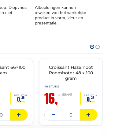
op. Diepvries
Afbeeldingen kunnen
n niet
afwijken van het werkelijke
product in vorm, kleur en
presentatie.
THT: 31-05-2027
THT: 14-07-202
ssant 66×100
🔥 OP=OP
Croissant Hazelnoot
Hamlappe
✓ VAST ASSO
ram
Roomboter 48 x 100
kilo ex
gram
Ambachte
Kwa
48 STUKS
16,
4 KG
–
32,00
32,
PER STUK
PER STUK
0,
0,
38
33
95