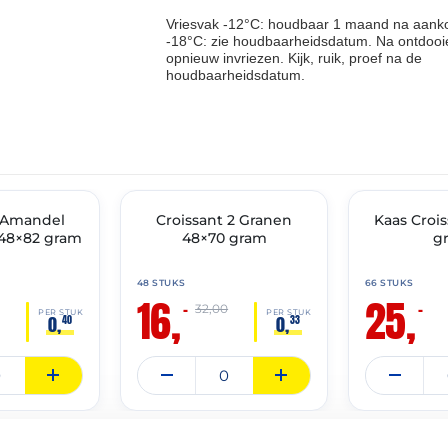
Vriesvak -12°C: houdbaar 1 maand na aanko
-18°C: zie houdbaarheidsdatum. Na ontdooie
opnieuw invriezen. Kijk, ruik, proef na de
houdbaarheidsdatum.
THT: 28-02-2027
THT: 31-07-2027
t Amandel
🔥 OP=OP
Croissant 2 Granen
🔥 OP=OP
Kaas Croi
48×82 gram
48×70 gram
g
48 STUKS
66 STUKS
16,
25,
–
–
32,00
PER STUK
PER STUK
0,
0,
40
33