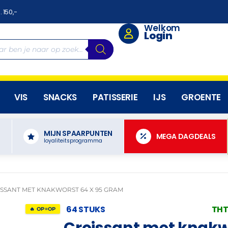
. 150,-
Welkom
Login
VIS
SNACKS
PATISSERIE
IJS
GROENTE
MIJN SPAARPUNTEN
N
MEGA DAGDEALS
loyaliteitsprogramma
SSANT MET KNAKWORST 64 X 95 GRAM
64 STUKS
THT
🔥 OP=OP
Croissant met knakw