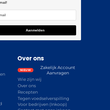
 mail!
Aanmelden
Over ons
Zakelijk Account
Aanvragen
den
Wie zijn wij
Over ons
Recepten
Tegen voedselverspilling
d
Voor bedrijven (Inkoop)