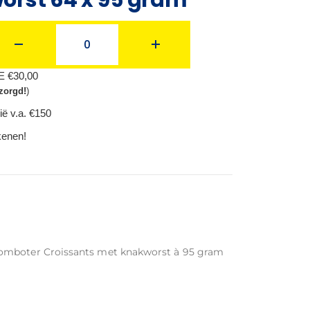
BE €30,00
zorgd!
)
ië v.a. €150
ekenen!
oomboter Croissants met knakworst à 95 gram