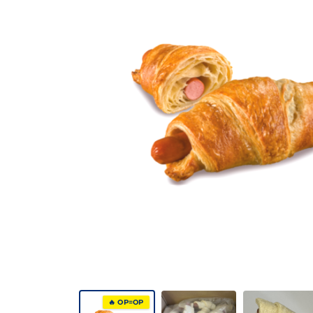
🔥 OP=OP