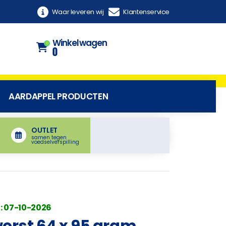
Waar leveren wij
Klantenservice
Winkelwagen
0
0
AARDAPPEL PRODUCTEN
OUTLET
samen tegen
voedselverspilling
: 07-10-2026
orst 64 x 95 gram