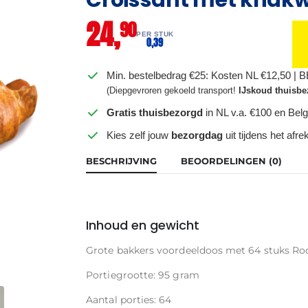
24,
90
PER STUK
0,
39
Min. bestelbedrag €25: Kosten NL €12,50 | 
(Diepgevroren gekoeld transport!
IJskoud thuisbe
Gratis thuisbezorgd
in NL v.a. €100 en Belg
Kies zelf jouw
bezorgdag
uit tijdens het afr
BESCHRIJVING
BEOORDELINGEN (0)
Inhoud en gewicht
Grote bakkers voordeeldoos met 64 stuks R
Portiegrootte: 95 gram
Aantal porties: 64