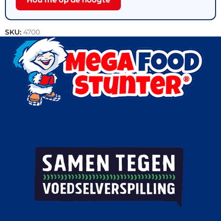
SKU:
4700
Categorieën:
IJs
,
Handijsjes
,
Outlet