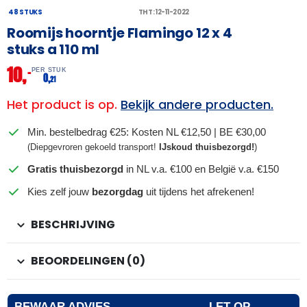
48 STUKS
THT: 12-11-2022
Roomijs hoorntje Flamingo 12 x 4
stuks a 110 ml
10,
–
PER STUK
0,
21
Het product is op.
Bekijk andere producten.
Min. bestelbedrag €25: Kosten NL €12,50 | BE €30,00
(Diepgevroren gekoeld transport!
IJskoud thuisbezorgd!
)
Gratis thuisbezorgd
in NL v.a. €100 en België v.a. €150
Kies zelf jouw
bezorgdag
uit tijdens het afrekenen!
BESCHRIJVING
BEOORDELINGEN (0)
BEWAAR ADVIES
LET OP