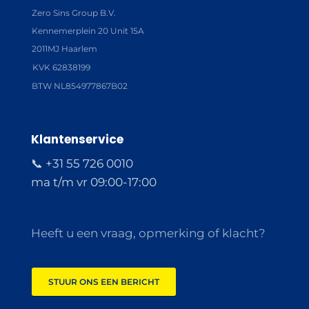
Zero Sins Group B.V.
Kennemerplein 20 Unit 15A
2011MJ Haarlem
KVK 62838199
BTW NL854977867B02
Klantenservice
📞 +31 55 726 0010
ma t/m vr 09:00-17:00
Heeft u een vraag, opmerking of klacht?
STUUR ONS EEN BERICHT