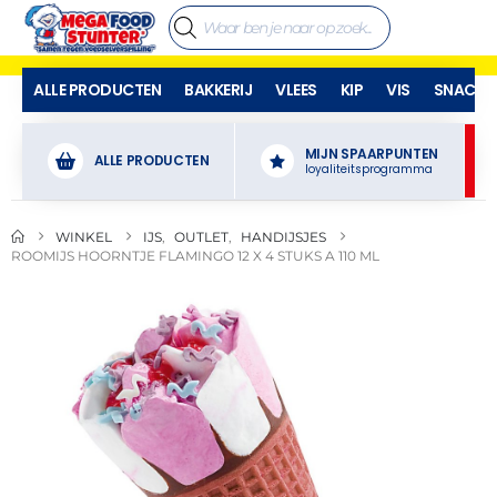
ALLE PRODUCTEN
BAKKERIJ
VLEES
KIP
VIS
SNACKS
MIJN SPAARPUNTEN
ALLE PRODUCTEN
loyaliteitsprogramma
WINKEL
IJS
,
OUTLET
,
HANDIJSJES
ROOMIJS HOORNTJE FLAMINGO 12 X 4 STUKS A 110 ML