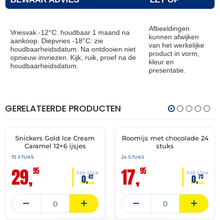
Afbeeldingen
Vriesvak -12°C: houdbaar 1 maand na
kunnen afwijken
aankoop. Diepvries -18°C: zie
van het werkelijke
houdbaarheidsdatum. Na ontdooien niet
product in vorm,
opnieuw invriezen. Kijk, ruik, proef na de
kleur en
houdbaarheidsdatum.
presentatie.
GERELATEERDE PRODUCTEN
THT:
THT:
31-
28-
12-
02-
2026
2029
Snickers Gold Ice Cream
Roomijs met chocolade 24
🔥 OP=OP
✓ VAST ASSORTIMENT
Caramel 12×6 ijsjes
stuks
72 STUKS
24 STUKS
29,
17,
95
95
PER STUK
PER STUK
0,
0,
42
75