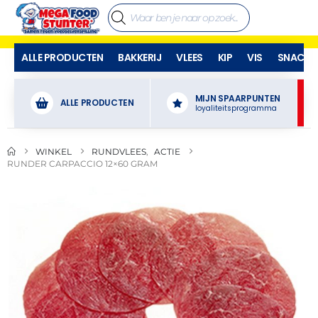
ALLE PRODUCTEN
BAKKERIJ
VLEES
KIP
VIS
SNACKS
MIJN SPAARPUNTEN
ALLE PRODUCTEN
loyaliteitsprogramma
WINKEL
RUNDVLEES
,
ACTIE
RUNDER CARPACCIO 12×60 GRAM