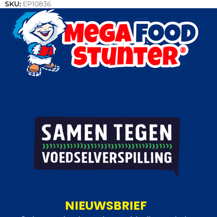
SKU:
EP10836
Categorieën:
Actie
,
Rundvlees
NIEUWSBRIEF