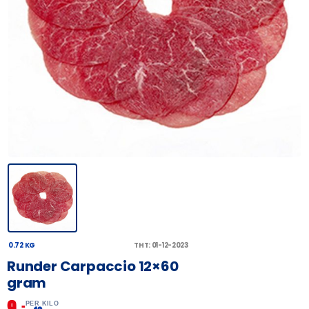
0.72 KG
THT: 01-12-2023
Runder Carpaccio 12×60
gram
9,
–
PER KILO