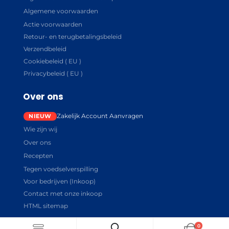
Algemene voorwaarden
Actie voorwaarden
Retour- en terugbetalingsbeleid
Verzendbeleid
Cookiebeleid ( EU )
Privacybeleid ( EU )
Over ons
Zakelijk Account Aanvragen
Wie zijn wij
Over ons
Recepten
Tegen voedselverspilling
Voor bedrijven (Inkoop)
Contact met onze inkoop
HTML sitemap
0