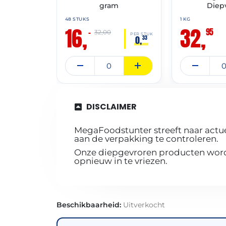
gram
Diepv
48 STUKS
1 KG
16,
32,
95
–
32,00
PER STUK
0,
33
DISCLAIMER
MegaFoodstunter streeft naar actue
aan de verpakking te controleren.
Onze diepgevroren producten worde
opnieuw in te vriezen.
Beschikbaarheid:
Uitverkocht