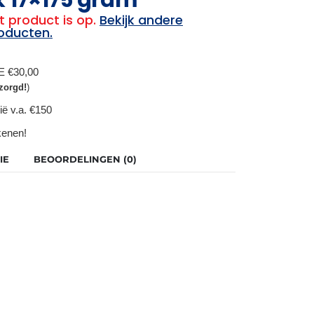
t product is op.
Bekijk andere
oducten.
BE €30,00
zorgd!
)
ië v.a. €150
ekenen!
IE
BEOORDELINGEN (0)