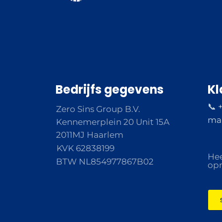
Bedrijfs gegevens
Kl
📞 
Zero Sins Group B.V.
ma 
Kennemerplein 20 Unit 15A
2011MJ Haarlem
KVK 62838199
Hee
BTW NL854977867B02
opm