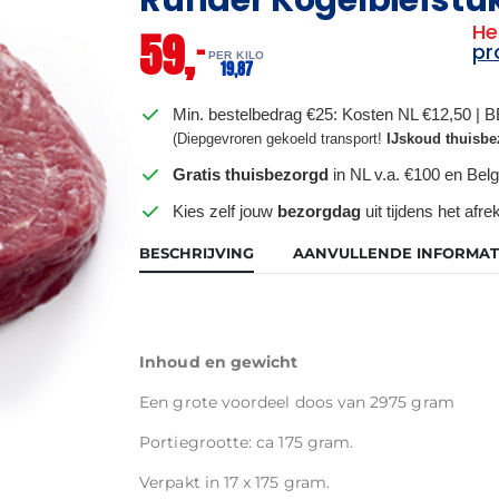
He
59,
–
pr
PER KILO
19,
87
Min. bestelbedrag €25: Kosten NL €12,50 | 
(Diepgevroren gekoeld transport!
IJskoud thuisbe
Gratis thuisbezorgd
in NL v.a. €100 en Belg
Kies zelf jouw
bezorgdag
uit tijdens het afr
BESCHRIJVING
AANVULLENDE INFORMAT
Inhoud en gewicht
Een grote voordeel doos van 2975 gram
Portiegrootte: ca 175 gram.
Verpakt in 17 x 175 gram.