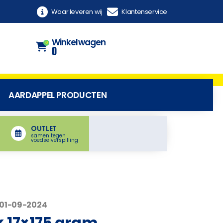
Waar leveren wij
Klantenservice
Winkelwagen
0
0
AARDAPPEL PRODUCTEN
OUTLET
samen tegen
voedselverspilling
 01-09-2024
k 17×175 gram