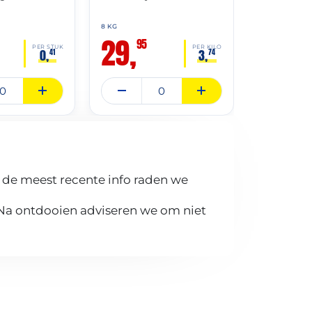
8 KG
4 KG
29,
14,
95
50
2
PER STUK
PER KILO
0,
3,
41
74
 de meest recente info raden we
 Na ontdooien adviseren we om niet