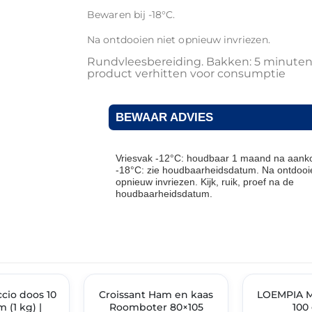
Bewaren bij -18°C.
Na ontdooien niet opnieuw invriezen.
Rundvleesbereiding. Bakken: 5 minute
product verhitten voor consumptie
BEWAAR ADVIES
Vriesvak -12°C: houdbaar 1 maand na aanko
-18°C: zie houdbaarheidsdatum. Na ontdooie
opnieuw invriezen. Kijk, ruik, proef na de
houdbaarheidsdatum.
THT: 17-08-2026
THT: 19-04-2027
cio doos 10
IMENT
Croissant Ham en kaas
🔥 OP=OP
LOEMPIA M
🔥 OP=OP
 (1 kg) |
Roomboter 80×105
100