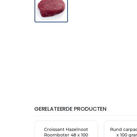
GERELATEERDE PRODUCTEN
THT: 31-05-2027
THT: 24-06-2027
🔥 OP=OP
Croissant Hazelnoot
Rund carpac
✓ VAST ASSORT
Roomboter 48 x 100
x 100 gram