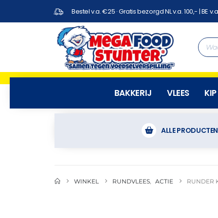
Bestel v.a. €25 · Gratis bezorgd NL v.a. 100,- | BE v.a
BAKKERIJ
VLEES
KIP
ALLE PRODUCTE
WINKEL
RUNDVLEES
,
ACTIE
RUNDER K