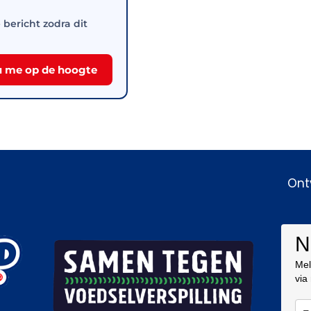
e bericht zodra dit
 me op de hoogte
Ont
N
Mel
via