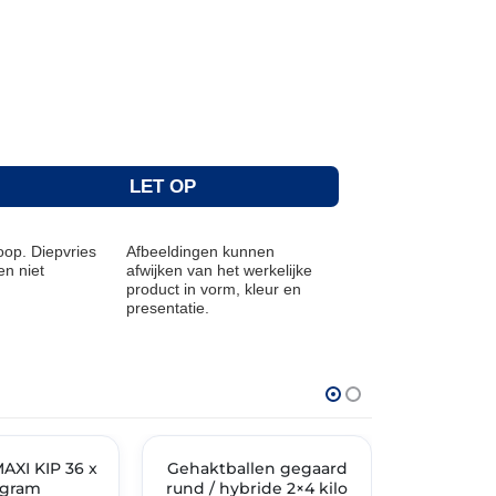
n
LET OP
op. Diepvries
Afbeeldingen kunnen
n niet
afwijken van het werkelijke
product in vorm, kleur en
presentatie.
THT: 03-03-2027
THT: 12-08-202
AXI KIP 36 x
Gehaktballen gegaard
🔥 OP=OP
🔥 OP=OP
Runder
 gram
rund / hybride 2×4 kilo
voor