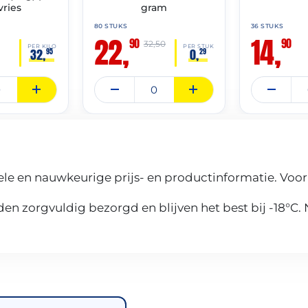
ries
gram
80 STUKS
36 STUKS
22,
14,
90
90
32,50
PER KILO
PER STUK
32,
0,
95
29
le en nauwkeurige prijs- en productinformatie. Voor
n zorgvuldig bezorgd en blijven het best bij -18°C.