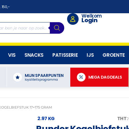
. 150,-
Welkom
Login
VIS
SNACKS
PATISSERIE
IJS
GROENTE
MIJN SPAARPUNTEN
N
MEGA DAGDEALS
loyaliteitsprogramma
OGELBIEFSTUK 17×175 GRAM
2.97 KG
THT:
Runder Kogelbiefstu