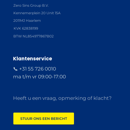
Zero Sins Group B.V.
Kennemerplein 20 Unit 15A
2011MJ Haarlem
KVK 62838199
BTW NL854977867B02
Klantenservice
📞 +31 55 726 0010
ma t/m vr 09:00-17:00
Heeft u een vraag, opmerking of klacht?
STUUR ONS EEN BERICHT