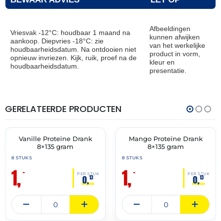
Afbeeldingen
Vriesvak -12°C: houdbaar 1 maand na
kunnen afwijken
aankoop. Diepvries -18°C: zie
van het werkelijke
houdbaarheidsdatum. Na ontdooien niet
product in vorm,
opnieuw invriezen. Kijk, ruik, proef na de
kleur en
houdbaarheidsdatum.
presentatie.
GERELATEERDE PRODUCTEN
THT:
THT:
31-
31-
05-
05-
2026
2026
Vanille Proteïne Drank
Mango Proteïne Drank
🔥 OP=OP
🔥 OP=OP
8×135 gram
8×135 gram
8 STUKS
8 STUKS
1,
1,
–
–
PER STUK
PER STUK
0,
0,
13
13