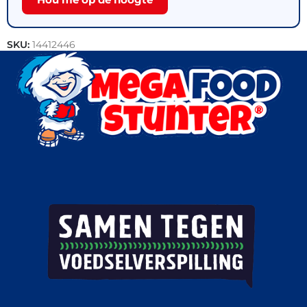
SKU:
14412446
Categorie:
Outlet