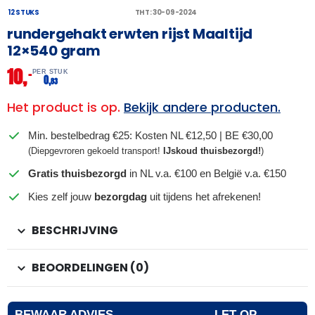
12 STUKS
THT: 30-09-2024
rundergehakt erwten rijst Maaltijd
12×540 gram
10,
–
PER STUK
0,
83
Het product is op.
Bekijk andere producten.
Min. bestelbedrag €25: Kosten NL €12,50 | BE €30,00
(Diepgevroren gekoeld transport!
IJskoud thuisbezorgd!
)
Gratis thuisbezorgd
in NL v.a. €100 en België v.a. €150
Kies zelf jouw
bezorgdag
uit tijdens het afrekenen!
BESCHRIJVING
BEOORDELINGEN (0)
BEWAAR ADVIES
LET OP