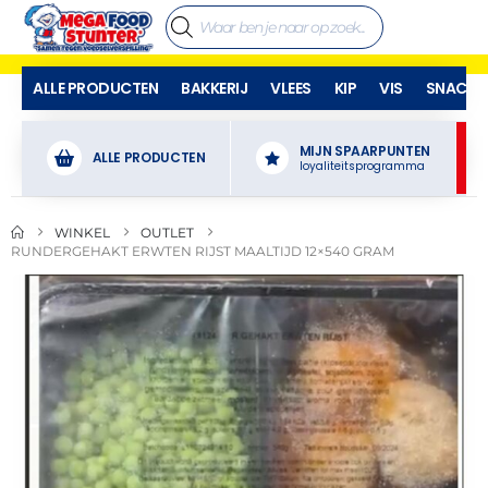
ALLE PRODUCTEN
BAKKERIJ
VLEES
KIP
VIS
SNACKS
MIJN SPAARPUNTEN
ALLE PRODUCTEN
loyaliteitsprogramma
WINKEL
OUTLET
RUNDERGEHAKT ERWTEN RIJST MAALTIJD 12×540 GRAM