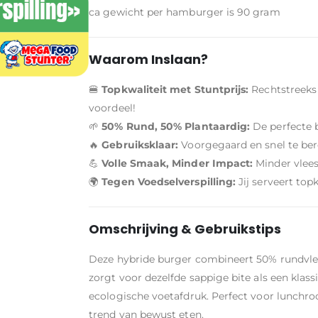
ca gewicht per hamburger is 90 gram
Waarom Inslaan?
🍔
Topkwaliteit met Stuntprijs:
Rechtstreeks
voordeel!
🌱
50% Rund, 50% Plantaardig:
De perfecte 
🔥
Gebruiksklaar:
Voorgegaard en snel te berei
💪
Volle Smaak, Minder Impact:
Minder vlees
🌍
Tegen Voedselverspilling:
Jij serveert top
Omschrijving & Gebruikstips
Deze hybride burger combineert 50% rundvle
zorgt voor dezelfde sappige bite als een kla
ecologische voetafdruk. Perfect voor lunchro
trend van bewust eten.