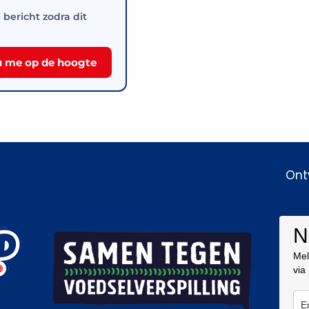
e bericht zodra dit
 me op de hoogte
Ont
N
Mel
via