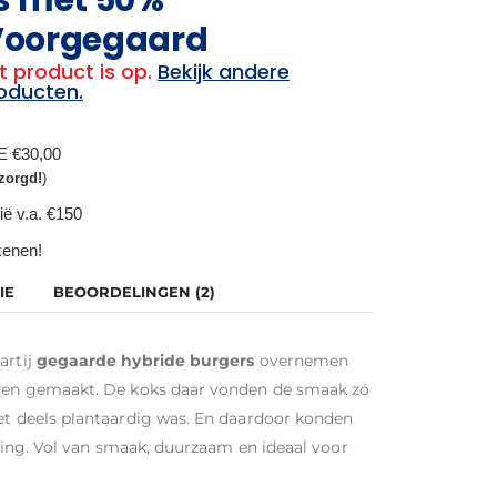
 Voorgegaard
t product is op.
Bekijk andere
oducten.
BE €30,00
zorgd!
)
ië v.a. €150
ekenen!
IE
BEOORDELINGEN (2)
artij
gegaarde hybride burgers
overnemen
waren gemaakt. De koks daar vonden de smaak zó
het deels plantaardig was. En daardoor konden
illing. Vol van smaak, duurzaam en ideaal voor