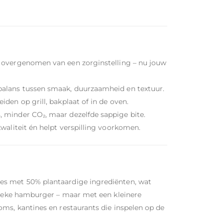
 overgenomen van een zorginstelling – nu jouw
balans tussen smaak, duurzaamheid en textuur.
den op grill, bakplaat of in de oven.
, minder CO₂, maar dezelfde sappige bite.
kwaliteit én helpt verspilling voorkomen.
es met 50% plantaardige ingrediënten, wat
ssieke hamburger – maar met een kleinere
oms, kantines en restaurants die inspelen op de