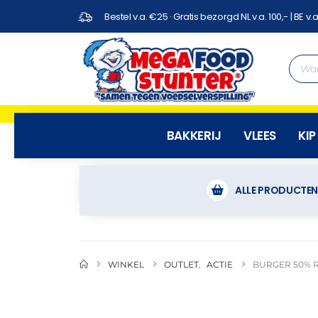
Bestel v.a. €25 · Gratis bezorgd NL v.a. 100,- | BE v.a
BAKKERIJ
VLEES
KIP
ALLE PRODUCTE
WINKEL
OUTLET
,
ACTIE
BURGER 50% 