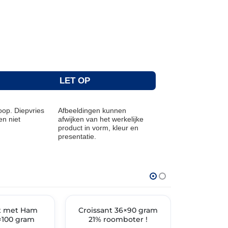
.
LET OP
op. Diepvries
Afbeeldingen kunnen
n niet
afwijken van het werkelijke
product in vorm, kleur en
presentatie.
THT: 31-03-2027
THT: 30-06-20
t met Ham
🔥 OP=OP
Croissant 36×90 gram
Walnoot 
🔥 OP=OP
×100 gram
21% roomboter !
25 stuk