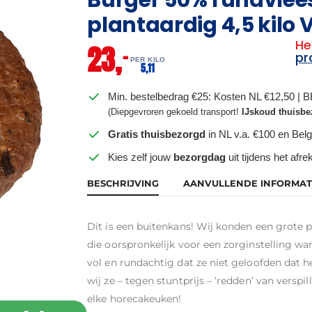
plantaardig 4,5 kilo
He
23,
–
pr
PER KILO
5,
11
Min. bestelbedrag €25: Kosten NL €12,50 | 
(Diepgevroren gekoeld transport!
IJskoud thuisbe
Gratis thuisbezorgd
in NL v.a. €100 en Belg
Kies zelf jouw
bezorgdag
uit tijdens het afr
BESCHRIJVING
AANVULLENDE INFORMAT
Dit is een buitenkans! Wij konden een grote p
die oorspronkelijk voor een zorginstelling 
vol en rundachtig dat ze niet geloofden dat 
wij ze – tegen stuntprijs – ‘redden’ van versp
elke horecakeuken!