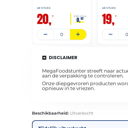
48 STUKS
48 STUKS
20,
19,
–
–
PER STUK
0,
42
DISCLAIMER
MegaFoodstunter streeft naar actue
aan de verpakking te controleren.
Onze diepgevroren producten worde
opnieuw in te vriezen.
Beschikbaarheid:
Uitverkocht