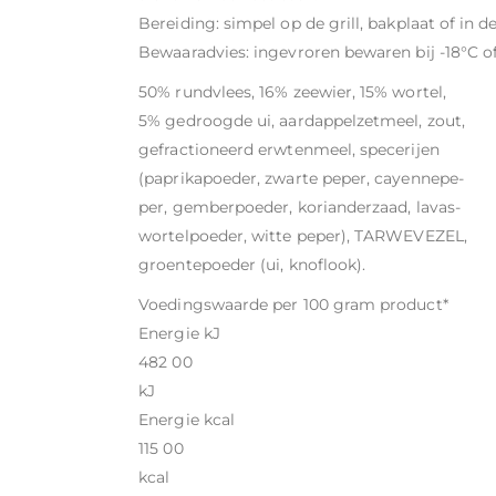
Bereiding: simpel op de grill, bakplaat of in d
Bewaaradvies: ingevroren bewaren bij -18°C o
50% rundvlees, 16% zeewier, 15% wortel,
5% gedroogde ui, aardappelzetmeel, zout,
gefractioneerd erwtenmeel, specerijen
(paprikapoeder, zwarte peper, cayennepe-
per, gemberpoeder, korianderzaad, lavas-
wortelpoeder, witte peper), TARWEVEZEL,
groentepoeder (ui, knoflook).
Voedingswaarde per 100 gram product*
Energie kJ
482 00
kJ
Energie kcal
115 00
kcal