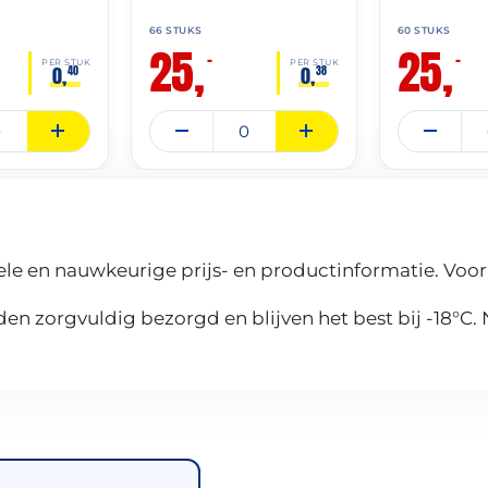
66 STUKS
60 STUKS
25,
25,
–
–
PER STUK
PER STUK
0,
0,
40
38
le en nauwkeurige prijs- en productinformatie. Voor
n zorgvuldig bezorgd en blijven het best bij -18°C.