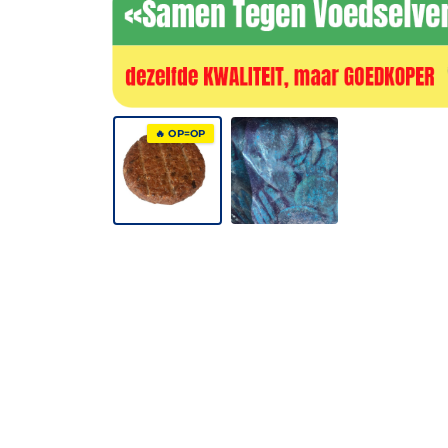
🔥 OP=OP