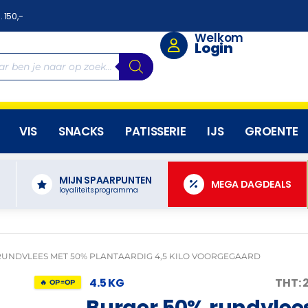
. 150,-
Welkom
Login
VIS
SNACKS
PATISSERIE
IJS
GROENTE
MIJN SPAARPUNTEN
N
MEGA DAGDEALS
loyaliteitsprogramma
RUNDVLEES MET 50% PLANTAARDIG 4,5 KILO VOORGEGAARD
4.5 KG
THT: 
🔥 OP=OP
Burger 50% rundvlee