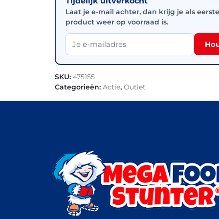
Tijdelijk uitverkocht
Laat je e-mail achter, dan krijg je als eerst
product weer op voorraad is.
Hou
SKU:
475155
Categorieën:
Actie
,
Outlet