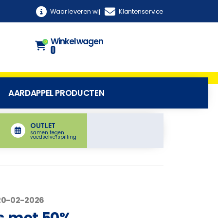
Waar leveren wij
Klantenservice
Winkelwagen
0
0
AARDAPPEL PRODUCTEN
OUTLET
samen tegen
voedselverspilling
20-02-2026
s met 50%