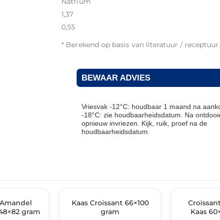
Natrium
1,37
0,55
* Berekend op basis van literatuur / receptuur
BEWAAR ADVIES
Vriesvak -12°C: houdbaar 1 maand na aanko
-18°C: zie houdbaarheidsdatum. Na ontdooie
opnieuw invriezen. Kijk, ruik, proef na de
houdbaarheidsdatum.
THT: 31-07-2027
THT: 31-10-2026
t Amandel
🔥 OP=OP
Kaas Croissant 66×100
🔥 OP=OP
Croissan
48×82 gram
gram
Kaas 60