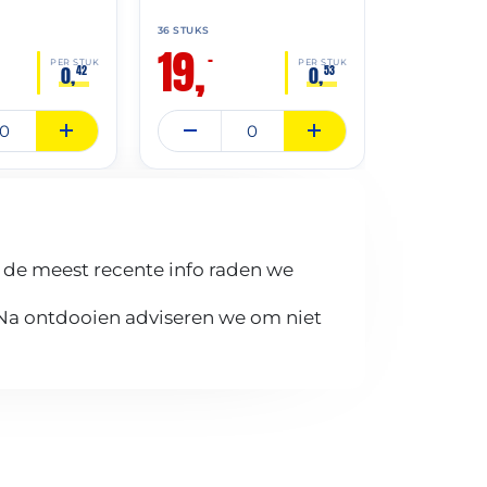
36 STUKS
25 STUKS
19,
13,
–
–
18
PER STUK
PER STUK
0,
0,
42
53
 de meest recente info raden we
 Na ontdooien adviseren we om niet