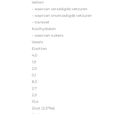
Vetten
– waarvan verzadigde vetzuren
– waarvan onverzadigde vetzuren
– transvet
Koolhydraten
– waarvan suikers
Vezels
Eiwitten
4,0
1,9
2,0
0,1
8,3
2,7
2,0
10,4
Zout (2,5*Na)