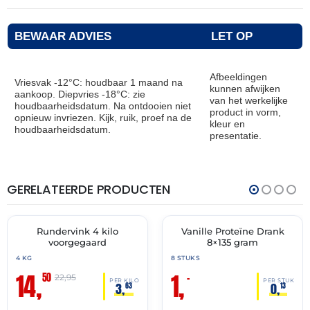
BEWAAR ADVIES
LET OP
Afbeeldingen
Vriesvak -12°C: houdbaar 1 maand na
kunnen afwijken
aankoop. Diepvries -18°C: zie
van het werkelijke
houdbaarheidsdatum. Na ontdooien niet
product in vorm,
opnieuw invriezen. Kijk, ruik, proef na de
kleur en
houdbaarheidsdatum.
presentatie.
GERELATEERDE PRODUCTEN
THT:
THT:
12-
31-
08-
05-
2026
2026
Rundervink 4 kilo
Vanille Proteïne Drank
🔥 OP=OP
🔥 OP=OP
voorgegaard
8×135 gram
4 KG
8 STUKS
14,
1,
50
–
22,95
PER KILO
PER STUK
3,
0,
63
13