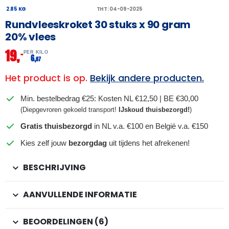
2.85 KG
THT: 04-09-2025
Rundvleeskroket 30 stuks x 90 gram
20% vlees
19,
–
PER KILO
6,
67
Het product is op.
Bekijk andere producten.
Min. bestelbedrag €25: Kosten NL €12,50 | BE €30,00
(Diepgevroren gekoeld transport!
IJskoud thuisbezorgd!
)
Gratis thuisbezorgd
in NL v.a. €100 en België v.a. €150
Kies zelf jouw
bezorgdag
uit tijdens het afrekenen!
BESCHRIJVING
AANVULLENDE INFORMATIE
BEOORDELINGEN (6)