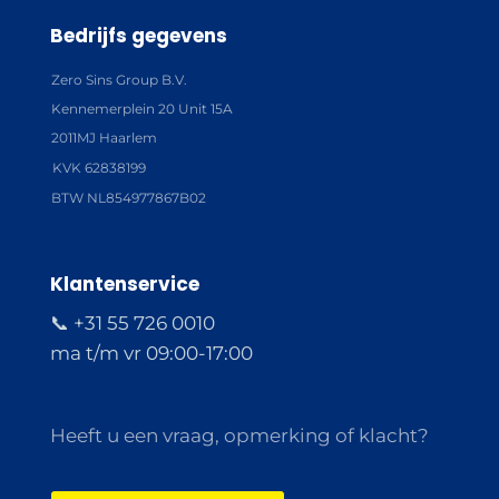
Bedrijfs gegevens
Zero Sins Group B.V.
Kennemerplein 20 Unit 15A
2011MJ Haarlem
KVK 62838199
BTW NL854977867B02
Klantenservice
📞 +31 55 726 0010
ma t/m vr 09:00-17:00
Heeft u een vraag, opmerking of klacht?