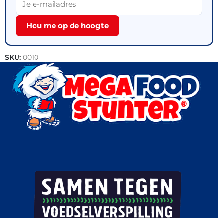
Hou me op de hoogte
SKU:
0010
Categorie:
Outlet