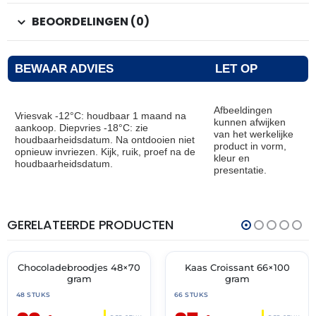
BEOORDELINGEN (0)
BEWAAR ADVIES
LET OP
Afbeeldingen
Vriesvak -12°C: houdbaar 1 maand na
kunnen afwijken
aankoop. Diepvries -18°C: zie
van het werkelijke
houdbaarheidsdatum. Na ontdooien niet
product in vorm,
opnieuw invriezen. Kijk, ruik, proef na de
kleur en
houdbaarheidsdatum.
presentatie.
GERELATEERDE PRODUCTEN
THT:
THT:
31-
31-
07-
07-
2027
2027
Chocoladebroodjes 48×70
Kaas Croissant 66×100
🔥 OP=OP
🔥 OP=OP
gram
gram
48 STUKS
66 STUKS