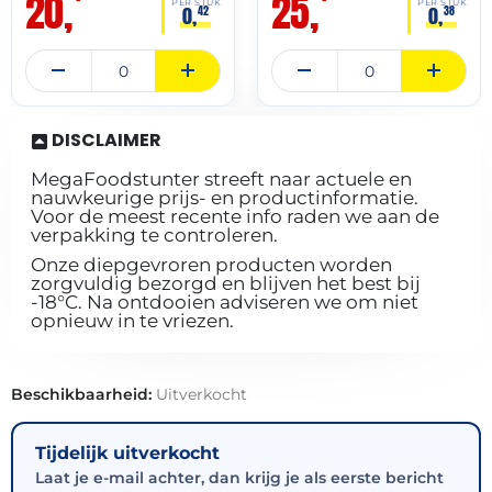
20,
25,
–
–
PER STUK
PER STUK
0,
0,
42
38
DISCLAIMER
MegaFoodstunter streeft naar actuele en
nauwkeurige prijs- en productinformatie.
Voor de meest recente info raden we aan de
verpakking te controleren.
Onze diepgevroren producten worden
zorgvuldig bezorgd en blijven het best bij
-18°C. Na ontdooien adviseren we om niet
opnieuw in te vriezen.
Beschikbaarheid:
Uitverkocht
Tijdelijk uitverkocht
Laat je e-mail achter, dan krijg je als eerste bericht