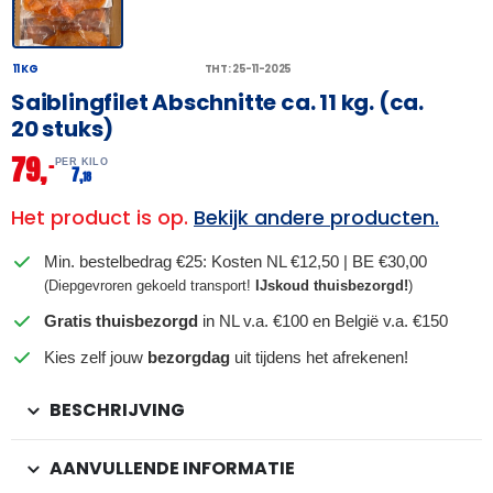
11 KG
THT: 25-11-2025
Saiblingfilet Abschnitte ca. 11 kg. (ca.
20 stuks)
79,
–
PER KILO
7,
18
Het product is op.
Bekijk andere producten.
Min. bestelbedrag €25: Kosten NL €12,50 | BE €30,00
(Diepgevroren gekoeld transport!
IJskoud thuisbezorgd!
)
Gratis thuisbezorgd
in NL v.a. €100 en België v.a. €150
Kies zelf jouw
bezorgdag
uit tijdens het afrekenen!
BESCHRIJVING
AANVULLENDE INFORMATIE