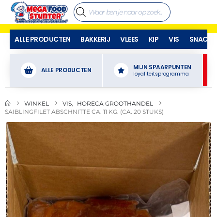
ALLE PRODUCTEN
BAKKERIJ
VLEES
KIP
VIS
SNACKS
MIJN SPAARPUNTEN
ALLE PRODUCTEN
loyaliteitsprogramma
WINKEL
VIS
,
HORECA GROOTHANDEL
SAIBLINGFILET ABSCHNITTE CA. 11 KG. (CA. 20 STUKS)