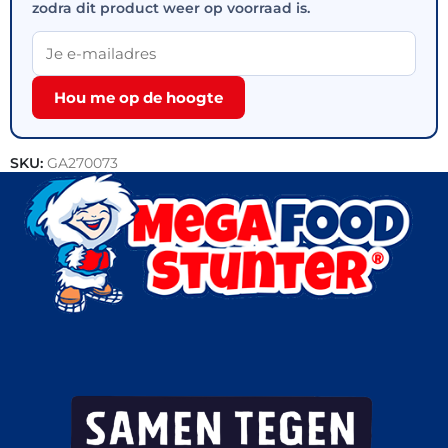
zodra dit product weer op voorraad is.
Hou me op de hoogte
SKU:
GA270073
Categorieën:
Horeca groothandel
,
Vis