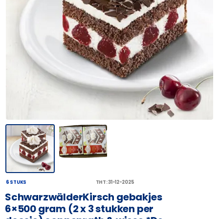
6 STUKS
THT: 31-12-2025
SchwarzwälderKirsch gebakjes
6×500 gram (2 x 3 stukken per