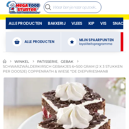
ALLE PRODUCTEN
BAKKERIJ
VLEES
KIP
VIS
SNACKS
MIJN SPAARPUNTEN
ALLE PRODUCTEN
loyaliteitsprogramma
WINKEL
PATISSERIE
,
GEBAK
SCHWARZWÄLDERKIRSCH GEBAKJES 6×500 GRAM (2 X 3 STUKKEN
PER DOOSJE) COPPENRATH & WIESE *DE DIEPVRIESMAN8