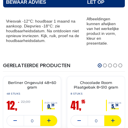
BEWAAR ADVIES
LET OP
Afbeeldingen
Vriesvak -12°C: houdbaar 1 maand na
kunnen afwijken
aankoop. Diepvries -18°C: zie
van het werkelijke
houdbaarheidsdatum. Na ontdooien niet
product in vorm,
opnieuw invriezen. Kijk, ruik, proef na de
kleur en
houdbaarheidsdatum.
presentatie.
GERELATEERDE PRODUCTEN
THT:
THT:
30-
30-
11-
11-
2026
2027
Berliner Ongevuld 48×60
Chocolade Room
🔥 OP=OP
✓ VAST ASSORTIMENT
gram
Plaatgebak 8×510 gram
48 STUKS
8 STUKS
12,
41,
95
–
22,00
PER STUK
PER STUK
0,
5,
25
24