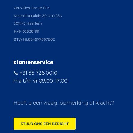
Zero Sins Group B.V.
Kennemerplein 20 Unit 15A
2011MJ Haarlem
KVK 62838199
BTW NL854977867B02
Klantenservice
📞 +31 55 726 0010
ma t/m vr 09:00-17:00
Heeft u een vraag, opmerking of klacht?
STUUR ONS EEN BERICHT