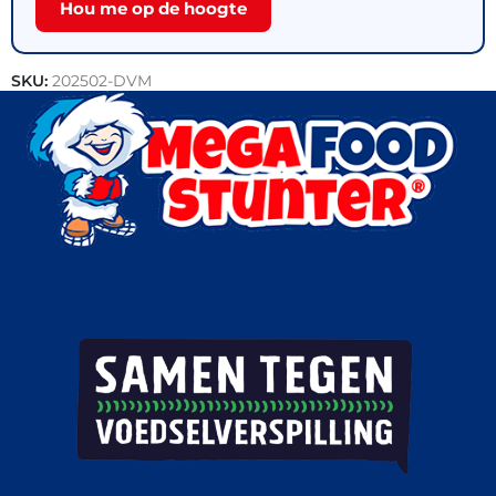
Hou me op de hoogte
SKU:
202502-DVM
Categorieën:
Gebak
,
Patisserie