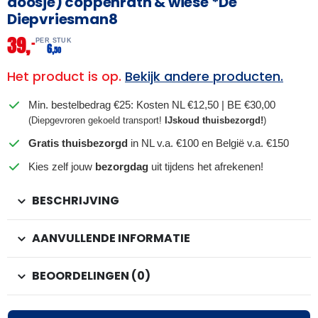
doosje) coppenrath & wiese *De
Diepvriesman8
39,
–
PER STUK
6,
50
Het product is op.
Bekijk andere producten.
Min. bestelbedrag €25: Kosten NL €12,50 | BE €30,00
(Diepgevroren gekoeld transport!
IJskoud thuisbezorgd!
)
Gratis thuisbezorgd
in NL v.a. €100 en België v.a. €150
Kies zelf jouw
bezorgdag
uit tijdens het afrekenen!
BESCHRIJVING
AANVULLENDE INFORMATIE
BEOORDELINGEN (0)