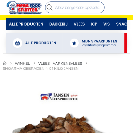
ALLE PRODUCTEN
BAKKERIJ
VLEES
KIP
VIS
SNACKS
MIJN SPAARPUNTEN
ALLE PRODUCTEN
loyaliteitsprogramma
WINKEL
VLEES
,
VARKENSVLEES
SHOARMA GEBRADEN 4 X 1 KILO JANSEN