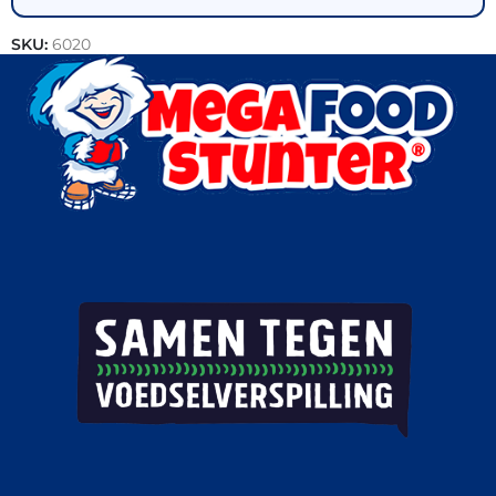
SKU:
6020
Categorie:
Varkensvlees