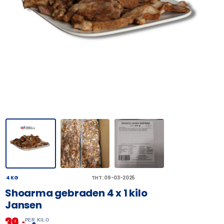
4 KG
THT: 09-03-2025
Shoarma gebraden 4 x 1 kilo
Jansen
39,
–
PER KILO