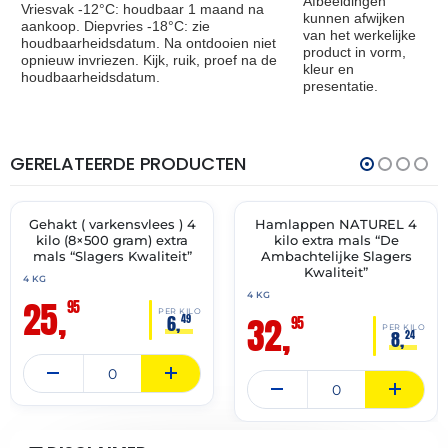
Afbeeldingen
Vriesvak -12°C: houdbaar 1 maand na
kunnen afwijken
aankoop. Diepvries -18°C: zie
van het werkelijke
houdbaarheidsdatum. Na ontdooien niet
product in vorm,
opnieuw invriezen. Kijk, ruik, proef na de
kleur en
houdbaarheidsdatum.
presentatie.
GERELATEERDE PRODUCTEN
THT:
THT:
13-
14-
07-
07-
2027
2027
Gehakt ( varkensvlees ) 4
Hamlappen NATUREL 4
✓ VAST ASSORTIMENT
✓ VAST ASSORTIMENT
kilo (8×500 gram) extra
kilo extra mals “De
mals “Slagers Kwaliteit”
Ambachtelijke Slagers
Kwaliteit”
4 KG
4 KG
25,
95
PER KILO
32,
6,
49
95
PER KILO
8,
24