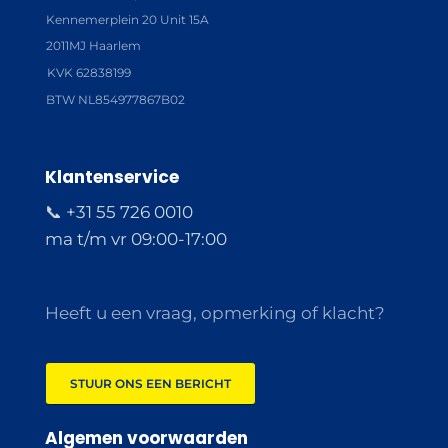
Kennemerplein 20 Unit 15A
2011MJ Haarlem
KVK 62838199
BTW NL854977867B02
Klantenservice
📞 +31 55 726 0010
ma t/m vr 09:00-17:00
Heeft u een vraag, opmerking of klacht?
STUUR ONS EEN BERICHT
Algemen voorwaarden