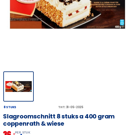
8 STUKS
THT: 31-05-2025
Slagroomschnitt 8 stuks a 400 gram
coppenrath & wiese
36,
–
PER STUK