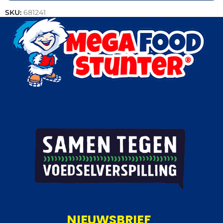
SKU:
681241
Categorieën:
Gebak
,
Patisserie
NIEUWSBRIEF