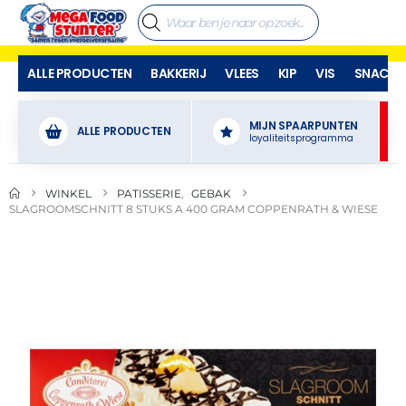
ALLE PRODUCTEN
BAKKERIJ
VLEES
KIP
VIS
SNACKS
MIJN SPAARPUNTEN
ALLE PRODUCTEN
loyaliteitsprogramma
WINKEL
PATISSERIE
,
GEBAK
SLAGROOMSCHNITT 8 STUKS A 400 GRAM COPPENRATH & WIESE