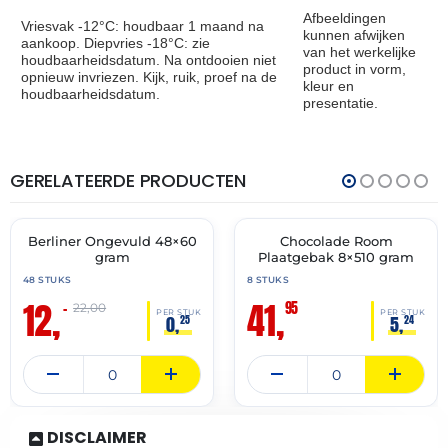
Afbeeldingen
Vriesvak -12°C: houdbaar 1 maand na
kunnen afwijken
aankoop. Diepvries -18°C: zie
van het werkelijke
houdbaarheidsdatum. Na ontdooien niet
product in vorm,
opnieuw invriezen. Kijk, ruik, proef na de
kleur en
houdbaarheidsdatum.
presentatie.
GERELATEERDE PRODUCTEN
THT:
THT:
30-
30-
11-
11-
2026
2027
Berliner Ongevuld 48×60
Chocolade Room
🔥 OP=OP
✓ VAST ASSORTIMENT
gram
Plaatgebak 8×510 gram
48 STUKS
8 STUKS
12,
41,
95
–
22,00
PER STUK
PER STUK
0,
5,
25
24
DISCLAIMER