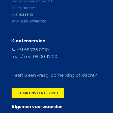
Kennemerplein 20 Unit 15A
2011MJ Haarlem
KVK 62838199
BTW NL854977867B02
Klantenservice
📞 +31 55 726 0010
ma t/m vr 09:00-17:00
Heeft u een vraag, opmerking of klacht?
STUUR ONS EEN BERICHT
Algemen voorwaarden