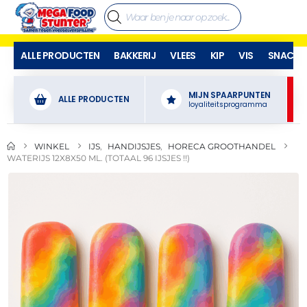
ALLE PRODUCTEN
BAKKERIJ
VLEES
KIP
VIS
SNACKS
MIJN SPAARPUNTEN
ALLE PRODUCTEN
loyaliteitsprogramma
WINKEL
IJS
,
HANDIJSJES
,
HORECA GROOTHANDEL
WATERIJS 12X8X50 ML. (TOTAAL 96 IJSJES !!)