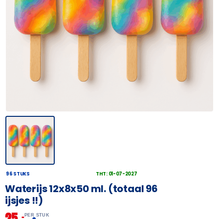
96 STUKS
THT: 01-07-2027
Waterijs 12x8x50 ml. (totaal 96
ijsjes !!)
25,
–
PER STUK