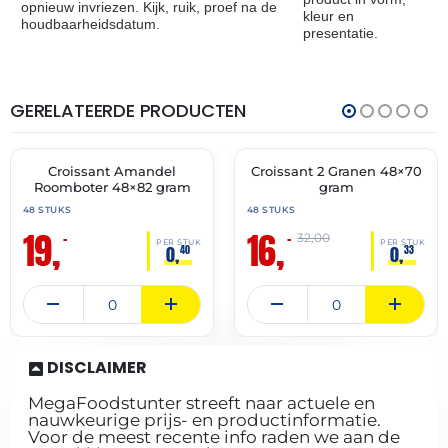
opnieuw invriezen. Kijk, ruik, proef na de
kleur en
houdbaarheidsdatum.
presentatie.
GERELATEERDE PRODUCTEN
THT:
THT:
30-
28-
04-
02-
2027
2027
Croissant Amandel
Croissant 2 Granen 48×70
🔥 OP=OP
🔥 OP=OP
Roomboter 48×82 gram
gram
48 STUKS
48 STUKS
19,
16,
–
–
32,00
PER STUK
PER STUK
0,
0,
40
33
DISCLAIMER
MegaFoodstunter streeft naar actuele en
nauwkeurige prijs- en productinformatie.
Voor de meest recente info raden we aan de