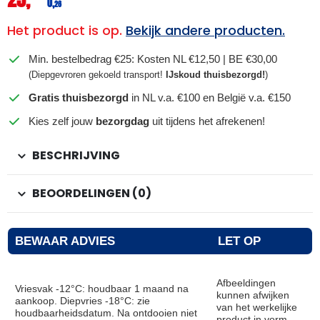
0,
26
Het product is op.
Bekijk andere producten.
Min. bestelbedrag €25: Kosten NL €12,50 | BE €30,00
(Diepgevroren gekoeld transport!
IJskoud thuisbezorgd!
)
Gratis thuisbezorgd
in NL v.a. €100 en België v.a. €150
Kies zelf jouw
bezorgdag
uit tijdens het afrekenen!
BESCHRIJVING
BEOORDELINGEN (0)
BEWAAR ADVIES
LET OP
Afbeeldingen
Vriesvak -12°C: houdbaar 1 maand na
kunnen afwijken
aankoop. Diepvries -18°C: zie
van het werkelijke
houdbaarheidsdatum. Na ontdooien niet
product in vorm,