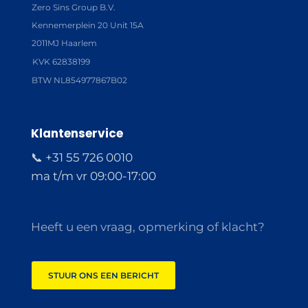
Zero Sins Group B.V.
Kennemerplein 20 Unit 15A
2011MJ Haarlem
KVK 62838199
BTW NL854977867B02
Klantenservice
📞 +31 55 726 0010
ma t/m vr 09:00-17:00
Heeft u een vraag, opmerking of klacht?
STUUR ONS EEN BERICHT