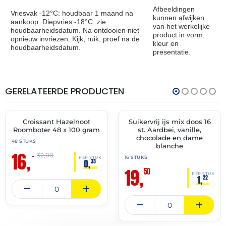
Afbeeldingen
Vriesvak -12°C: houdbaar 1 maand na
kunnen afwijken
aankoop. Diepvries -18°C: zie
van het werkelijke
houdbaarheidsdatum. Na ontdooien niet
product in vorm,
opnieuw invriezen. Kijk, ruik, proef na de
kleur en
houdbaarheidsdatum.
presentatie.
GERELATEERDE PRODUCTEN
THT:
THT:
31-
15-
05-
04-
2027
2028
Croissant Hazelnoot
Suikervrij ijs mix doos 16
🔥 OP=OP
✓ VAST ASSORTIMENT
Roomboter 48 x 100 gram
st. Aardbei, vanille,
chocolade en dame
48 STUKS
blanche
16,
–
32,00
16 STUKS
PER STUK
0,
33
19,
50
PER STUK
1,
22