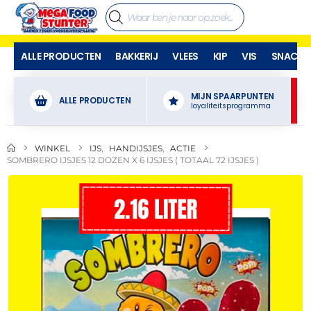
ALLE PRODUCTEN
BAKKERIJ
VLEES
KIP
VIS
SNACKS
MIJN SPAARPUNTEN
ALLE PRODUCTEN
loyaliteitsprogramma
WINKEL
IJS
,
HANDIJSJES
,
ACTIE
SOMBRERO IJSJES 12 DOZEN X 6 IJSJES ( TOTAAL 72 IJSJES )