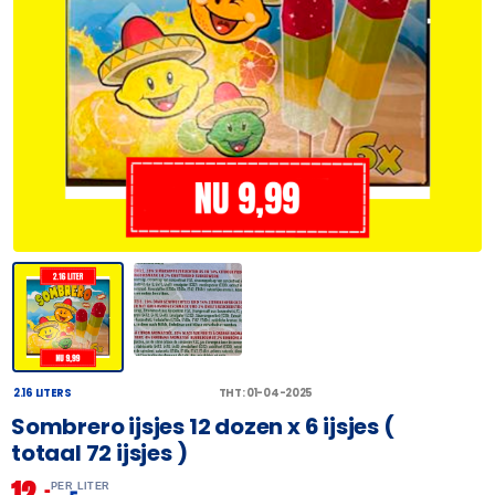
2.16 LITERS
THT: 01-04-2025
Sombrero ijsjes 12 dozen x 6 ijsjes (
totaal 72 ijsjes )
12,
–
PER LITER