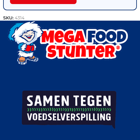
SKU:
4314
Categorieën:
IJs
,
Actie
,
Handijsjes