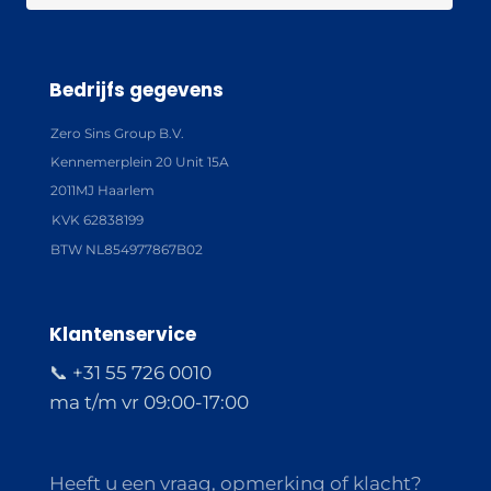
Bedrijfs gegevens
Zero Sins Group B.V.
Kennemerplein 20 Unit 15A
2011MJ Haarlem
KVK 62838199
BTW NL854977867B02
Klantenservice
📞 +31 55 726 0010
ma t/m vr 09:00-17:00
Heeft u een vraag, opmerking of klacht?