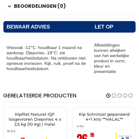
BEOORDELINGEN (0)
BEWAAR ADVIES
LET OP
Afbeeldingen
Vriesvak -12°C: houdbaar 1 maand na
kunnen afwijken
aankoop. Diepvries -18°C: zie
van het werkelijke
houdbaarheidsdatum. Na ontdooien niet
product in vorm,
opnieuw invriezen. Kijk, ruik, proef na de
kleur en
houdbaarheidsdatum.
presentatie.
GERELATEERDE PRODUCTEN
THT:
THT:
27-
01-
12-
10-
2027
2027
Kipfilet Naturel IQF
Kip Schnitzel gepaneerd
🔥 OP=OP
✓ VAST ASSORTIMENT
losgevroren Diepvries 4 x
4×1 kilo **HALAL**
2,5 kg (10 kg) | Halal
4 KG
10 KG
95
PER KILO
74