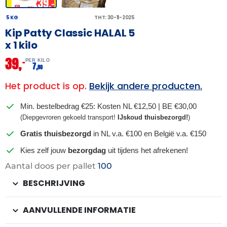
5 KG
THT: 30-11-2025
Kip Patty Classic HALAL 5
x 1 kilo
39,
–
PER KILO
7,
80
Het product is op.
Bekijk andere producten.
Min. bestelbedrag €25: Kosten NL €12,50 | BE €30,00
(Diepgevroren gekoeld transport!
IJskoud thuisbezorgd!
)
Gratis thuisbezorgd
in NL v.a. €100 en België v.a. €150
Kies zelf jouw
bezorgdag
uit tijdens het afrekenen!
Aantal doos per pallet
100
BESCHRIJVING
AANVULLENDE INFORMATIE