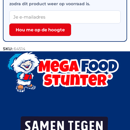
zodra dit product weer op voorraad is.
Hou me op de hoogte
SKU:
64514
Categorieën:
Kip
,
Halal