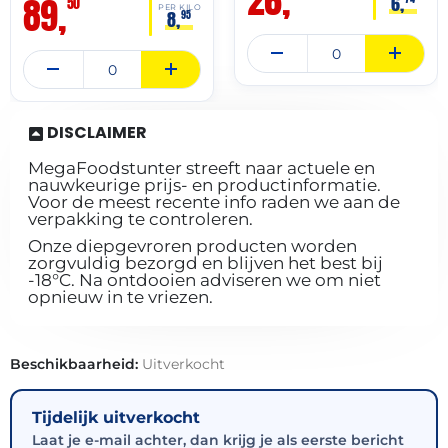
26,
89,
6,
50
PER KILO
8,
95
DISCLAIMER
MegaFoodstunter streeft naar actuele en
nauwkeurige prijs- en productinformatie.
Voor de meest recente info raden we aan de
verpakking te controleren.
Onze diepgevroren producten worden
zorgvuldig bezorgd en blijven het best bij
-18°C. Na ontdooien adviseren we om niet
opnieuw in te vriezen.
Beschikbaarheid:
Uitverkocht
Tijdelijk uitverkocht
Laat je e-mail achter, dan krijg je als eerste bericht