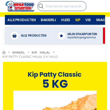
ALLE PRODUCTEN
BAKKERIJ
VLEES
KIP
VIS
SNACKS
MIJN SPAARPUNTEN
ALLE PRODUCTEN
loyaliteitsprogramma
WINKEL
KIP
,
HALAL
KIP PATTY CLASSIC HALAL 5 X 1 KILO