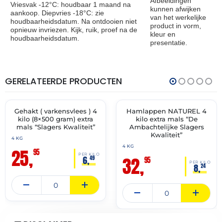
Afbeeldingen
Vriesvak -12°C: houdbaar 1 maand na
kunnen afwijken
aankoop. Diepvries -18°C: zie
van het werkelijke
houdbaarheidsdatum. Na ontdooien niet
product in vorm,
opnieuw invriezen. Kijk, ruik, proef na de
kleur en
houdbaarheidsdatum.
presentatie.
GERELATEERDE PRODUCTEN
THT:
THT:
13-
14-
07-
07-
2027
2027
Gehakt ( varkensvlees ) 4
Hamlappen NATUREL 4
✓ VAST ASSORTIMENT
✓ VAST ASSORTIMENT
kilo (8×500 gram) extra
kilo extra mals “De
mals “Slagers Kwaliteit”
Ambachtelijke Slagers
Kwaliteit”
4 KG
4 KG
25,
95
PER KILO
32,
6,
49
95
PER KILO
8,
24