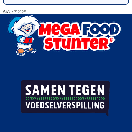
SKU:
712125
Categorieën:
BBQ-vlees
,
Varkensvlees
,
Vlees