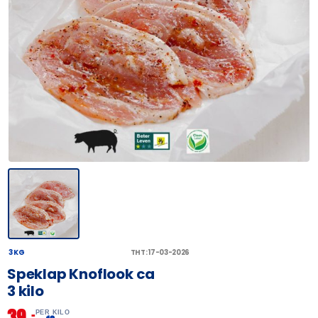
3 KG
THT: 17-03-2026
Speklap Knoflook ca
3 kilo
39,
–
PER KILO