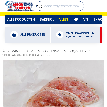
ALLE PRODUCTEN
BAKKERIJ
VLEES
KIP
VIS
SNACKS
MIJN SPAARPUNTEN
ALLE PRODUCTEN
loyaliteitsprogramma
WINKEL
VLEES
,
VARKENSVLEES
,
BBQ-VLEES
SPEKLAP KNOFLOOK CA 3 KILO