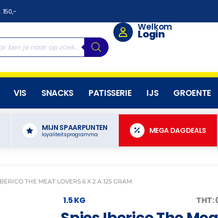
. 150,-
Welkom
Login
VIS
SNACKS
PATISSERIE
IJS
GROENTE
MIJN SPAARPUNTEN
N
MEGA DAGDEALS
loyaliteitsprogramma
IBERICO THE MEAT LOVERS 6 X 2 A 125 GRAM
1.5 KG
THT: 
Spies Iberico The Meat