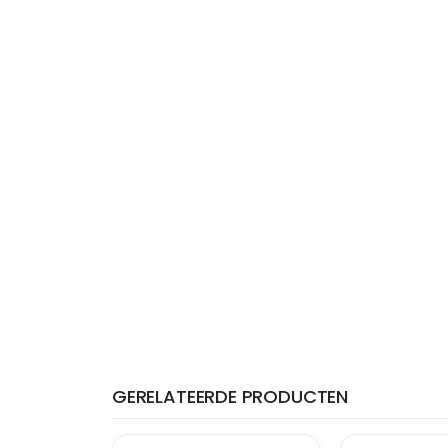
GERELATEERDE PRODUCTEN
THT: 31-05-2027
THT: 13-07-2027