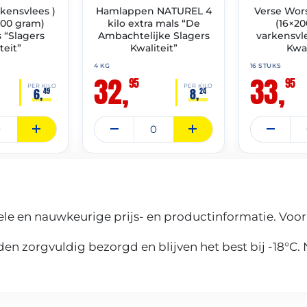
kensvlees )
IMENT
Hamlappen NATUREL 4
✓ VAST ASSORTIMENT
Verse Worst
✓ VAST ASSOR
500 gram)
kilo extra mals “De
(16×2
 “Slagers
Ambachtelijke Slagers
varkensvl
teit”
Kwaliteit”
Kwal
4 KG
16 STUKS
32,
33,
95
95
PER KILO
PER KILO
6,
8,
49
24
le en nauwkeurige prijs- en productinformatie. Voor
n zorgvuldig bezorgd en blijven het best bij -18°C.