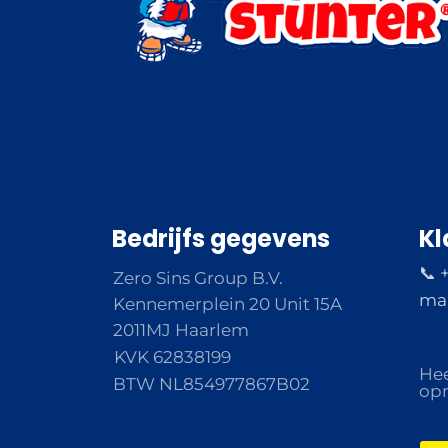
Bedrijfs gegevens
Kl
📞 
Zero Sins Group B.V.
ma 
Kennemerplein 20 Unit 15A
2011MJ Haarlem
KVK 62838199
Hee
BTW NL854977867B02
opm