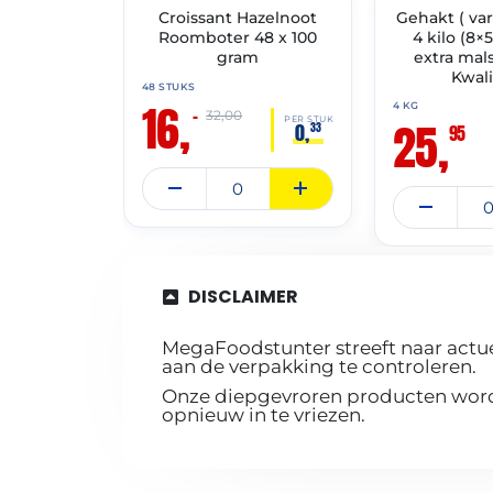
🔥 OP=OP
Croissant Hazelnoot
Gehakt ( var
✓ VAST ASSORT
Roomboter 48 x 100
4 kilo (8×
gram
extra mals
Kwali
48 STUKS
16,
4 KG
–
32,00
25,
PER STUK
0,
33
95
DISCLAIMER
MegaFoodstunter streeft naar actue
aan de verpakking te controleren.
Onze diepgevroren producten worde
opnieuw in te vriezen.