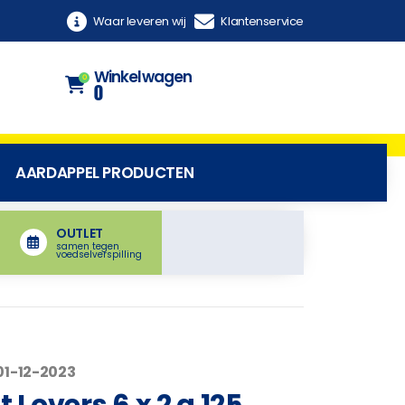
Waar leveren wij
Klantenservice
Winkelwagen
0
0
AARDAPPEL PRODUCTEN
OUTLET
samen tegen
voedselverspilling
01-12-2023
 Lovers 6 x 2 a 125