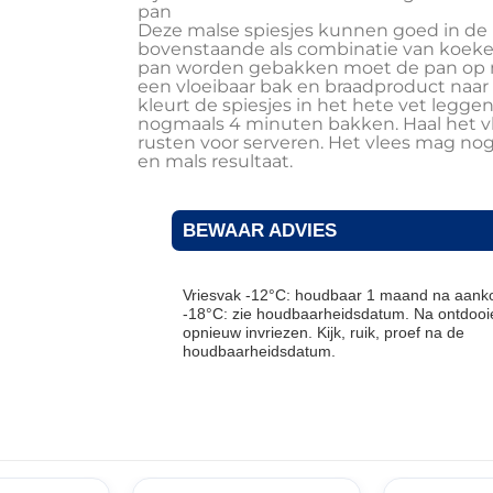
pan
Deze malse spiesjes kunnen goed in de
bovenstaande als combinatie van koeke
pan worden gebakken moet de pan op 
een vloeibaar bak en braadproduct naar
kleurt de spiesjes in het hete vet leg
nogmaals 4 minuten bakken. Haal het vl
rusten voor serveren. Het vlees mag nog 
en mals resultaat.
BEWAAR ADVIES
Vriesvak -12°C: houdbaar 1 maand na aanko
-18°C: zie houdbaarheidsdatum. Na ontdooie
opnieuw invriezen. Kijk, ruik, proef na de
houdbaarheidsdatum.
THT: 14-07-2027
THT: 18-01-2027