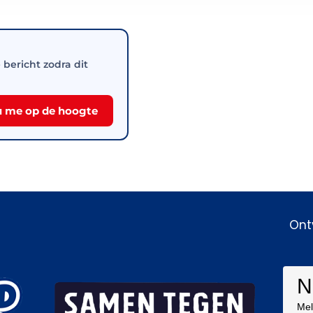
e bericht zodra dit
 me op de hoogte
Ont
N
Mel