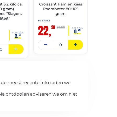
 3.2 kilo ca.
TIMENT
Croissant Ham en kaas
🔥 OP=OP
LOEMPIA 
🔥 OP=OP
00 gram)
Roomboter 80×105
10
ees “Slagers
gram
iteit”
80 STUKS
36 STUKS
22,
14,
90
90
32,50
PER STUK
0,
29
PER STUK
2,
12
 de meest recente info raden we
 Na ontdooien adviseren we om niet