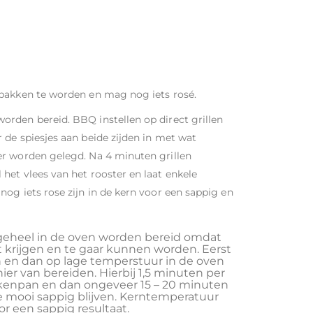
ebakken te worden en mag nog iets rosé.
rden bereid. BBQ instellen op direct grillen
 de spiesjes aan beide zijden in met wat
er worden gelegd. Na 4 minuten grillen
het vlees van het rooster en laat enkele
og iets rose zijn in de kern voor een sappig en
 geheel in de oven worden bereid omdat
t krijgen en te gaar kunnen worden. Eerst
en dan op lage temperstuur in de oven
er van bereiden. Hierbij 1,5 minuten per
kenpan en dan ongeveer 15 – 20 minuten
e mooi sappig blijven. Kerntemperatuur
r een sappig resultaat.