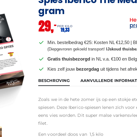
gram
He
29,
–
pr
PER KILO
19,
33
Min. bestelbedrag €25: Kosten NL €12,50 | 
(Diepgevroren gekoeld transport!
IJskoud thuisbe
Gratis thuisbezorgd
in NL v.a. €100 en Belg
Kies zelf jouw
bezorgdag
uit tijdens het afr
BESCHRIJVING
AANVULLENDE INFORMAT
Zoals we in de hete zomer ijs op een stokje e
spiesen. Deze Iberico-spiesen lenen zich voor 
eens vies worden. Dit super malse varkensvlee
filet.
Een voordeel doos van 1,5 kilo