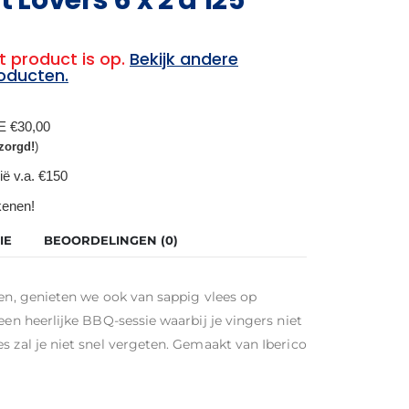
t product is op.
Bekijk andere
oducten.
BE €30,00
zorgd!
)
ië v.a. €150
ekenen!
IE
BEOORDELINGEN (0)
ten, genieten we ook van sappig vlees op
een heerlijke BBQ-sessie waarbij je vingers niet
s zal je niet snel vergeten. Gemaakt van Iberico