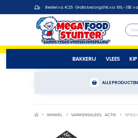
Bestel v.a. €25 · Gratis bezorgd NL v.a. 100,- | BE v.a
BAKKERIJ
VLEES
KIP
ALLE PRODUCTE
WINKEL
VARKENSVLEES
,
ACTIE
SPIES 