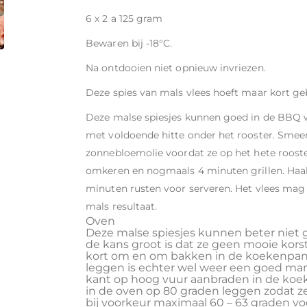
6 x 2 a 125 gram
Bewaren bij -18°C.
Na ontdooien niet opnieuw invriezen.
Deze spies van mals vlees hoeft maar kort g
Deze malse spiesjes kunnen goed in de BBQ wo
met voldoende hitte onder het rooster. Smeer
zonnebloemolie voordat ze op het hete roost
omkeren en nogmaals 4 minuten grillen. Haal 
minuten rusten voor serveren. Het vlees mag n
mals resultaat.
Oven
Deze malse spiesjes kunnen beter niet
de kans groot is dat ze geen mooie kors
kort om en om bakken in de koekenpan 
leggen is echter wel weer een goed mani
kant op hoog vuur aanbraden in de koe
in de oven op 80 graden leggen zodat z
bij voorkeur maximaal 60 – 63 graden voo