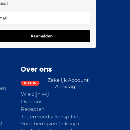
 mail!
Aanmelden
Over ons
Zakelijk Account
Aanvragen
den
Wie zijn wij
Over ons
Recepten
Tegen voedselverspilling
d
Voor bedrijven (Inkoop)