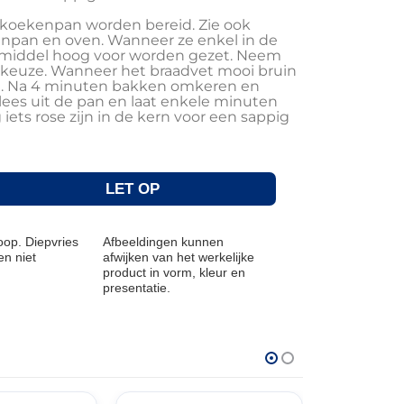
 koekenpan worden bereid. Zie ook
npan en oven. Wanneer ze enkel in de
middel hoog voor worden gezet. Neem
 keuze. Wanneer het braadvet mooi bruin
gen. Na 4 minuten bakken omkeren en
ees uit de pan en laat enkele minuten
iets rose zijn in de kern voor een sappig
LET OP
op. Diepvries
Afbeeldingen kunnen
n niet
afwijken van het werkelijke
product in vorm, kleur en
presentatie.
THT: 17-08-2026
THT: 19-04-202