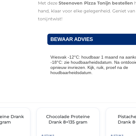
Met deze
Steenoven Pizza Tonijn bestellen
h
hand, klaar voor elke gelegenheid. Geniet va
tonijntwist!
BEWAAR ADVIES
Vriesvak -12°C: houdbaar 1 maand na aanko
-18°C: zie houdbaarheidsdatum. Na ontdooie
opnieuw invriezen. Kijk, ruik, proef na de
houdbaarheidsdatum.
THT: 31-05-2026
THT: 31-05-2026
eïne Drank
🔥 OP=OP
Chocolade Proteïne
🔥 OP=OP
Pistach
 gram
Drank 8×135 gram
Drank 8
8 STUKS
8 STUKS