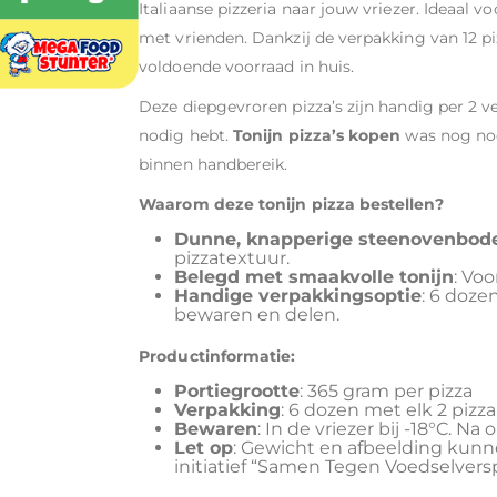
Italiaanse pizzeria naar jouw vriezer. Ideaal v
met vrienden. Dankzij de verpakking van 12 piz
voldoende voorraad in huis.
Deze diepgevroren pizza’s zijn handig per 2 ve
nodig hebt.
Tonijn pizza’s kopen
was nog noo
binnen handbereik.
Waarom deze tonijn pizza bestellen?
Dunne, knapperige steenovenbo
pizzatextuur.
Belegd met smaakvolle tonijn
: Vo
Handige verpakkingsoptie
: 6 dozen
bewaren en delen.
Productinformatie:
Portiegrootte
: 365 gram per pizza
Verpakking
: 6 dozen met elk 2 pizza’
Bewaren
: In de vriezer bij -18°C. N
Let op
: Gewicht en afbeelding kunne
initiatief “Samen Tegen Voedselverspi