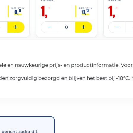
1,
1,
–
–
PER STUK
PER STUK
0,
0,
13
13
le en nauwkeurige prijs- en productinformatie. Voor
n zorgvuldig bezorgd en blijven het best bij -18°C.
e bericht zodra dit