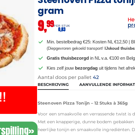
gram
He
9,
99
pr
PER STUK
0,
83
Min. bestelbedrag €25: Kosten NL €12,50 | 
(Diepgevroren gekoeld transport!
IJskoud thuisbe
Gratis thuisbezorgd
in NL v.a. €100 en Belg
Kies zelf jouw
bezorgdag
uit tijdens het afr
Aantal doos per pallet
42
BESCHRIJVING
AANVULLENDE INFORMAT
Steenoven Pizza Tonijn – 12 Stuks à 365g
Voor een smaakvolle en verrassende twist is 
Met een knapperige, dunne bodem gebakken i
heerlijke tonijn en smaakvolle ingrediënten.