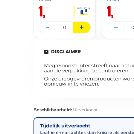
1,
1,
–
–
PER STUK
0,
13
DISCLAIMER
MegaFoodstunter streeft naar actue
aan de verpakking te controleren.
Onze diepgevroren producten worde
opnieuw in te vriezen.
Beschikbaarheid:
Uitverkocht
Tijdelijk uitverkocht
Laat je e-mail achter, dan krijg je als eerst