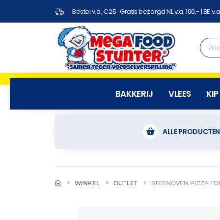
Bestel v.a. €25 · Gratis bezorgd NL v.a. 100,- | BE v.a
BAKKERIJ
VLEES
KIP
ALLE PRODUCTE
WINKEL
OUTLET
STEENOVEN PIZZA TON