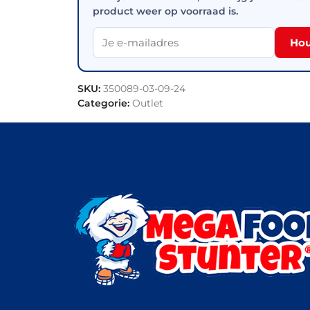
product weer op voorraad is.
Hou
SKU:
350089-03-09-24
Categorie:
Outlet