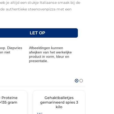
eb je altijd een stukje Italiaanse smaak bij de
n de authentieke steenovenpizza met een
LET OP
op. Diepvries
Afbeeldingen kunnen
n niet
afwijken van het werkelijke
product in vorm, kleur en
presentatie.
THT: 02-07-2026
THT: 21-02-202
e Proteïne
🔥 OP=OP
Gehaktballetjes
🔥 OP=OP
Luxe 
×135 gram
gemarineerd spies 3
Bitterball
kilo
ca 85 bit
gram
3 KG