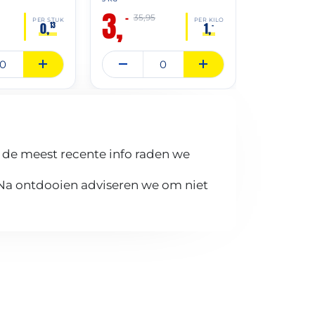
3,
3 KG
–
35,95
3,
PER STUK
PER KILO
0,
1,
13
–
–
9,00
 de meest recente info raden we
 Na ontdooien adviseren we om niet