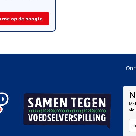
 me op de hoogte
Ont
N
Mel
via