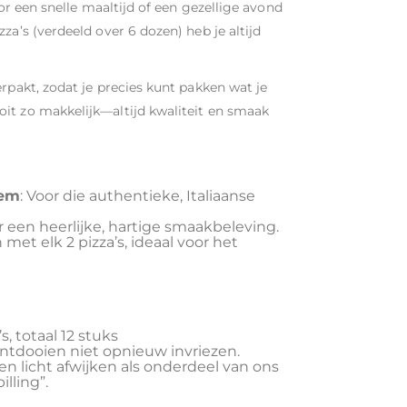
oor een snelle maaltijd of een gezellige avond
za’s (verdeeld over 6 dozen) heb je altijd
rpakt, zodat je precies kunt pakken wat je
it zo makkelijk—altijd kwaliteit en smaak
dem
: Voor die authentieke, Italiaanse
or een heerlijke, hartige smaakbeleving.
 met elk 2 pizza’s, ideaal voor het
s, totaal 12 stuks
a ontdooien niet opnieuw invriezen.
n licht afwijken als onderdeel van ons
lling”.