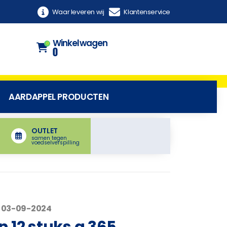
Waar leveren wij
Klantenservice
Winkelwagen
0
0
AARDAPPEL PRODUCTEN
OUTLET
samen tegen
voedselverspilling
 03-09-2024
n 12 stuks a 365