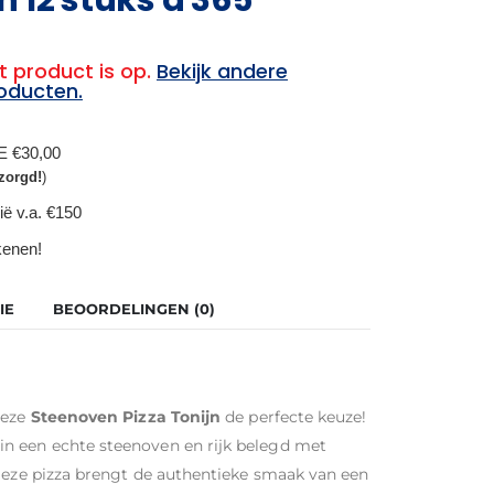
t product is op.
Bekijk andere
oducten.
BE €30,00
zorgd!
)
ië v.a. €150
ekenen!
IE
BEOORDELINGEN (0)
deze
Steenoven Pizza Tonijn
de perfecte keuze!
n een echte steenoven en rijk belegd met
 Deze pizza brengt de authentieke smaak van een