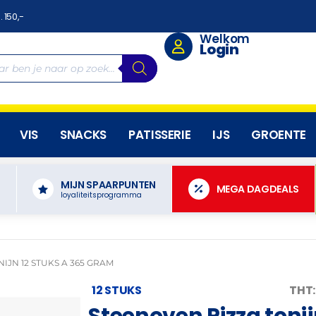
. 150,-
Welkom
Login
VIS
SNACKS
PATISSERIE
IJS
GROENTE
MIJN SPAARPUNTEN
N
MEGA DAGDEALS
loyaliteitsprogramma
IJN 12 STUKS A 365 GRAM
12 STUKS
THT:
Steenoven Pizza tonij