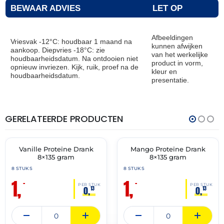
BEWAAR ADVIES
LET OP
Afbeeldingen
Vriesvak -12°C: houdbaar 1 maand na
kunnen afwijken
aankoop. Diepvries -18°C: zie
van het werkelijke
houdbaarheidsdatum. Na ontdooien niet
product in vorm,
opnieuw invriezen. Kijk, ruik, proef na de
kleur en
houdbaarheidsdatum.
presentatie.
GERELATEERDE PRODUCTEN
THT:
THT:
31-
31-
05-
05-
2026
2026
Vanille Proteïne Drank
Mango Proteïne Drank
🔥 OP=OP
🔥 OP=OP
8×135 gram
8×135 gram
8 STUKS
8 STUKS
1,
1,
–
–
PER STUK
PER STUK
0,
0,
13
13