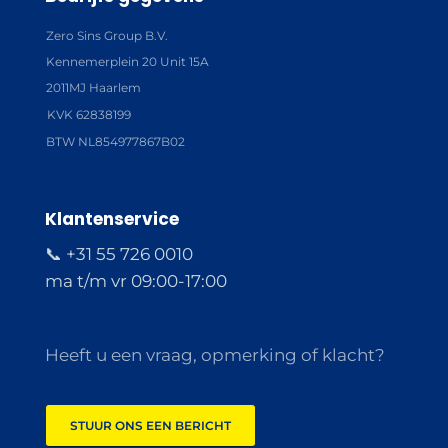
Zero Sins Group B.V.
Kennemerplein 20 Unit 15A
2011MJ Haarlem
KVK 62838199
BTW NL854977867B02
Klantenservice
📞 +31 55 726 0010
ma t/m vr 09:00-17:00
Heeft u een vraag, opmerking of klacht?
STUUR ONS EEN BERICHT