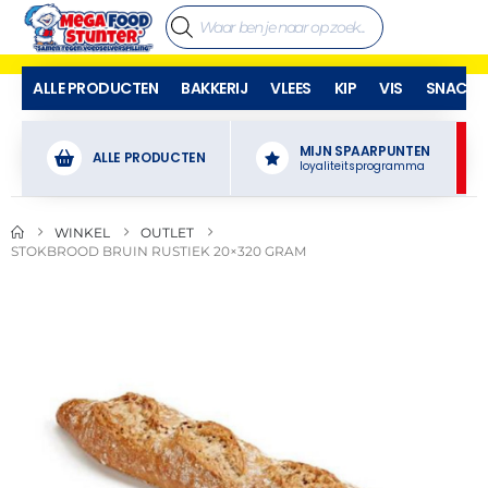
ALLE PRODUCTEN
BAKKERIJ
VLEES
KIP
VIS
SNACKS
MIJN SPAARPUNTEN
ALLE PRODUCTEN
loyaliteitsprogramma
WINKEL
OUTLET
STOKBROOD BRUIN RUSTIEK 20×320 GRAM