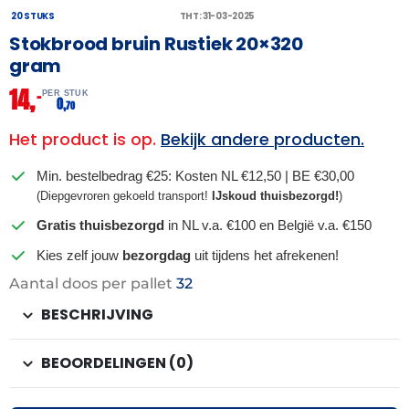
20 STUKS
THT: 31-03-2025
Stokbrood bruin Rustiek 20×320
gram
14,
–
PER STUK
0,
70
Het product is op.
Bekijk andere producten.
Min. bestelbedrag €25: Kosten NL €12,50 | BE €30,00
(Diepgevroren gekoeld transport!
IJskoud thuisbezorgd!
)
Gratis thuisbezorgd
in NL v.a. €100 en België v.a. €150
Kies zelf jouw
bezorgdag
uit tijdens het afrekenen!
Aantal doos per pallet
32
BESCHRIJVING
BEOORDELINGEN (0)