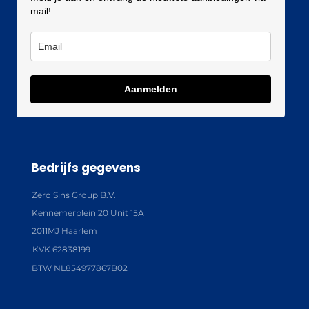
mail!
Aanmelden
Bedrijfs gegevens
Zero Sins Group B.V.
Kennemerplein 20 Unit 15A
2011MJ Haarlem
KVK 62838199
BTW NL854977867B02