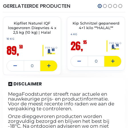
GERELATEERDE PRODUCTEN
THT:
THT:
27-
01-
12-
10-
2027
2027
Kipfilet Naturel IQF
Kip Schnitzel gepaneerd
🔥 OP=OP
✓ VAST ASSORTIMENT
losgevroren Diepvries 4 x
4×1 kilo **HALAL**
2,5 kg (10 kg) | Halal
4 KG
10 KG
26,
95
PER KILO
89,
6,
74
50
PER KILO
8,
95
DISCLAIMER
MegaFoodstunter streeft naar actuele en
nauwkeurige prijs- en productinformatie.
Voor de meest recente info raden we aan de
verpakking te controleren.
Onze diepgevroren producten worden
zorgvuldig bezorgd en blijven het best bij
-18°C. Na ontdooien adviseren we om niet