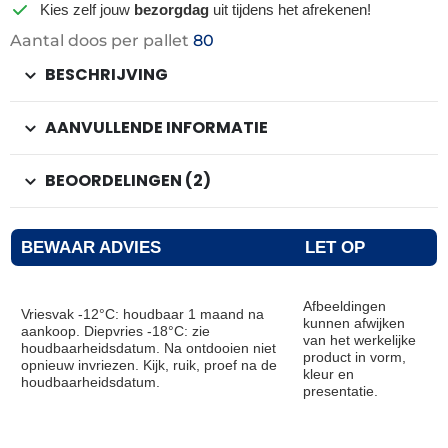
Kies zelf jouw
bezorgdag
uit tijdens het afrekenen!
Aantal doos per pallet
80
BESCHRIJVING
AANVULLENDE INFORMATIE
BEOORDELINGEN (2)
BEWAAR ADVIES
LET OP
Afbeeldingen
Vriesvak -12°C: houdbaar 1 maand na
kunnen afwijken
aankoop. Diepvries -18°C: zie
van het werkelijke
houdbaarheidsdatum. Na ontdooien niet
product in vorm,
opnieuw invriezen. Kijk, ruik, proef na de
kleur en
houdbaarheidsdatum.
presentatie.