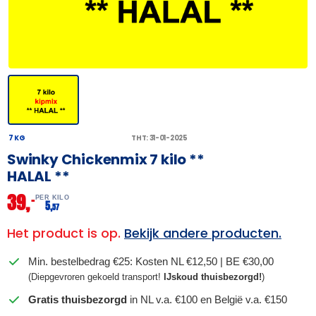
7 KG
THT: 31-01-2025
Swinky Chickenmix 7 kilo **
HALAL **
39,
–
PER KILO
5,
57
Het product is op.
Bekijk andere producten.
Min. bestelbedrag €25: Kosten NL €12,50 | BE €30,00
(Diepgevroren gekoeld transport!
IJskoud thuisbezorgd!
)
Gratis thuisbezorgd
in NL v.a. €100 en België v.a. €150