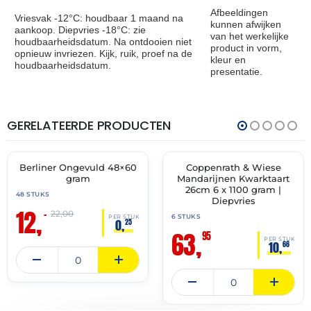
Afbeeldingen
Vriesvak -12°C: houdbaar 1 maand na
kunnen afwijken
aankoop. Diepvries -18°C: zie
van het werkelijke
houdbaarheidsdatum. Na ontdooien niet
product in vorm,
opnieuw invriezen. Kijk, ruik, proef na de
kleur en
houdbaarheidsdatum.
presentatie.
GERELATEERDE PRODUCTEN
THT:
THT:
30-
30-
11-
11-
2026
2027
Berliner Ongevuld 48×60
Coppenrath & Wiese
🔥 OP=OP
✓ VAST ASSORTIMENT
gram
Mandarijnen Kwarktaart
26cm 6 x 1100 gram |
48 STUKS
Diepvries
12,
–
22,00
6 STUKS
PER STUK
0,
25
63,
95
PER STUK
10,
66