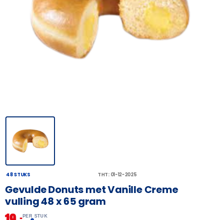
48 STUKS
THT: 01-12-2025
Gevulde Donuts met Vanille Creme
vulling 48 x 65 gram
19,
–
PER STUK