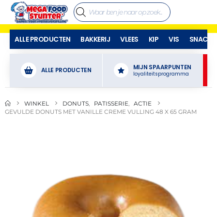
ALLE PRODUCTEN
BAKKERIJ
VLEES
KIP
VIS
SNACKS
MIJN SPAARPUNTEN
ALLE PRODUCTEN
loyaliteitsprogramma
WINKEL
DONUTS
,
PATISSERIE
,
ACTIE
GEVULDE DONUTS MET VANILLE CREME VULLING 48 X 65 GRAM