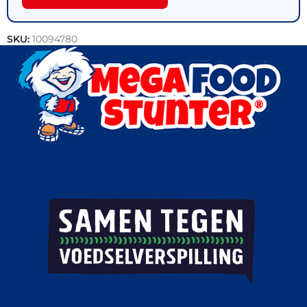
SKU:
10094780
Categorieën:
Actie
,
Donuts
,
Patisserie