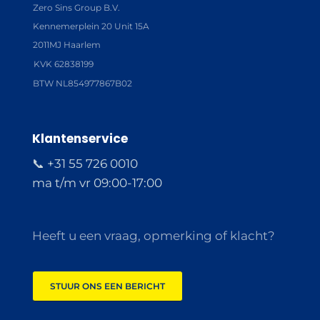
Zero Sins Group B.V.
Kennemerplein 20 Unit 15A
2011MJ Haarlem
KVK 62838199
BTW NL854977867B02
Klantenservice
📞 +31 55 726 0010
ma t/m vr 09:00-17:00
Heeft u een vraag, opmerking of klacht?
STUUR ONS EEN BERICHT