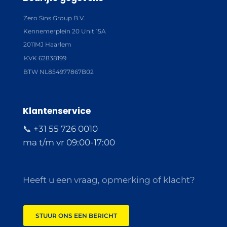
Zero Sins Group B.V.
Kennemerplein 20 Unit 15A
2011MJ Haarlem
KVK 62838199
BTW NL854977867B02
Klantenservice
📞 +31 55 726 0010
ma t/m vr 09:00-17:00
Heeft u een vraag, opmerking of klacht?
STUUR ONS EEN BERICHT