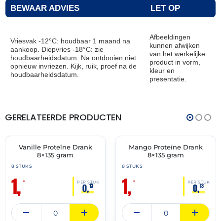
BEWAAR ADVIES
LET OP
Afbeeldingen
Vriesvak -12°C: houdbaar 1 maand na
kunnen afwijken
aankoop. Diepvries -18°C: zie
van het werkelijke
houdbaarheidsdatum. Na ontdooien niet
product in vorm,
opnieuw invriezen. Kijk, ruik, proef na de
kleur en
houdbaarheidsdatum.
presentatie.
GERELATEERDE PRODUCTEN
THT:
THT:
31-
31-
05-
05-
2026
2026
Vanille Proteïne Drank
Mango Proteïne Drank
🔥 OP=OP
🔥 OP=OP
8×135 gram
8×135 gram
8 STUKS
8 STUKS
1,
1,
–
–
PER STUK
PER STUK
0,
0,
13
13