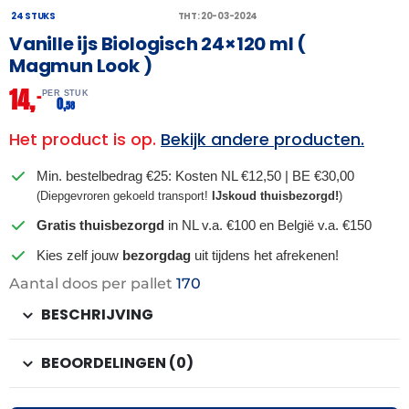
24 STUKS
THT: 20-03-2024
Vanille ijs Biologisch 24×120 ml (
Magmun Look )
14,
–
PER STUK
0,
58
Het product is op.
Bekijk andere producten.
Min. bestelbedrag €25: Kosten NL €12,50 | BE €30,00
(Diepgevroren gekoeld transport!
IJskoud thuisbezorgd!
)
Gratis thuisbezorgd
in NL v.a. €100 en België v.a. €150
Kies zelf jouw
bezorgdag
uit tijdens het afrekenen!
Aantal doos per pallet
170
BESCHRIJVING
BEOORDELINGEN (0)