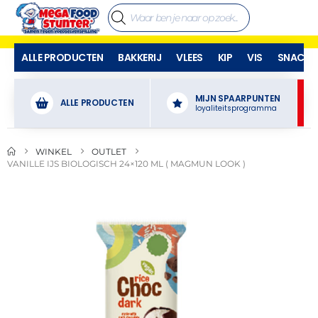
ALLE PRODUCTEN
BAKKERIJ
VLEES
KIP
VIS
SNACKS
MIJN SPAARPUNTEN
ALLE PRODUCTEN
loyaliteitsprogramma
WINKEL
OUTLET
VANILLE IJS BIOLOGISCH 24×120 ML ( MAGMUN LOOK )