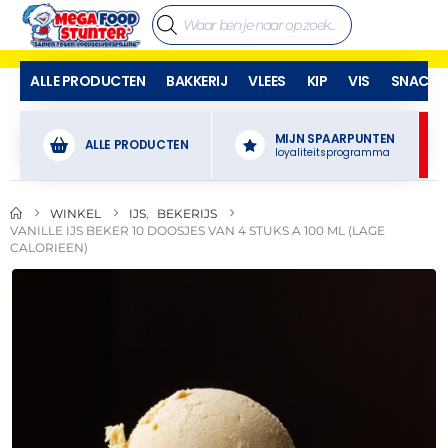
ALLE PRODUCTEN
BAKKERIJ
VLEES
KIP
VIS
SNACKS
MIJN SPAARPUNTEN
ALLE PRODUCTEN
loyaliteitsprogramma
WINKEL
IJS
,
BEKERIJS
VANILLE IJS BEKER 10 DOOSJES VAN 4 STUKS A 100 ML (LAGE
CALORIEEN)