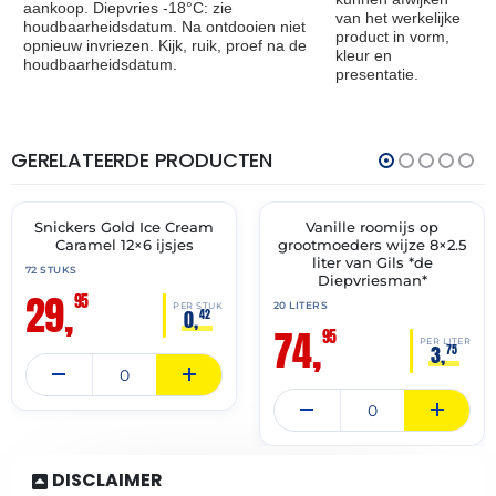
aankoop. Diepvries -18°C: zie
van het werkelijke
houdbaarheidsdatum. Na ontdooien niet
product in vorm,
opnieuw invriezen. Kijk, ruik, proef na de
kleur en
houdbaarheidsdatum.
presentatie.
GERELATEERDE PRODUCTEN
THT:
THT:
31-
02-
12-
07-
2026
2028
Snickers Gold Ice Cream
Vanille roomijs op
🔥 OP=OP
✓ VAST ASSORTIMENT
Caramel 12×6 ijsjes
grootmoeders wijze 8×2.5
liter van Gils *de
72 STUKS
Diepvriesman*
29,
95
20 LITERS
PER STUK
0,
42
74,
95
PER LITER
3,
75
DISCLAIMER