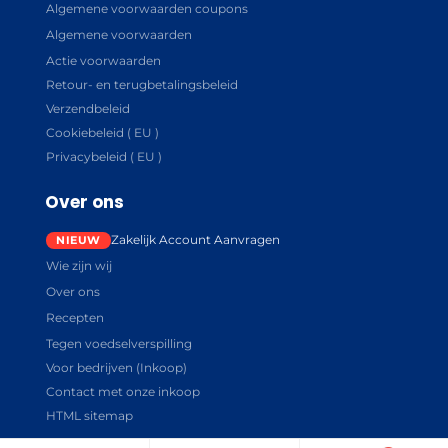
Algemene voorwaarden coupons
Algemene voorwaarden
Actie voorwaarden
Retour- en terugbetalingsbeleid
Verzendbeleid
Cookiebeleid ( EU )
Privacybeleid ( EU )
Over ons
Zakelijk Account Aanvragen
Wie zijn wij
Over ons
Recepten
Tegen voedselverspilling
Voor bedrijven (Inkoop)
Contact met onze inkoop
HTML sitemap