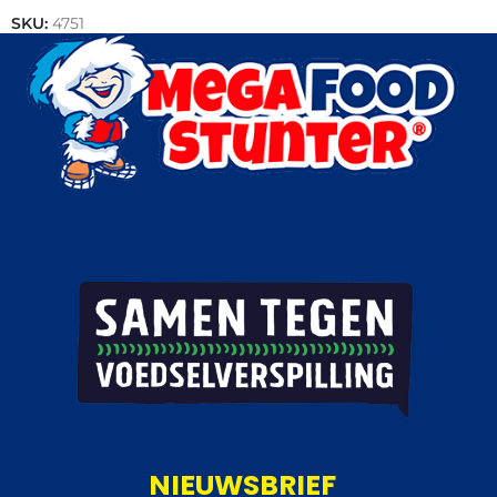
SKU:
4751
Categorieën:
Bekerijs
,
IJs
NIEUWSBRIEF