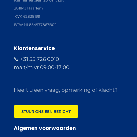
Kennemerplein 20 Unit 15A
2011MJ Haarlem
KVK 62838199
BTW NL854977867B02
Klantenservice
📞 +31 55 726 0010
ma t/m vr 09:00-17:00
Heeft u een vraag, opmerking of klacht?
STUUR ONS EEN BERICHT
Algemen voorwaarden