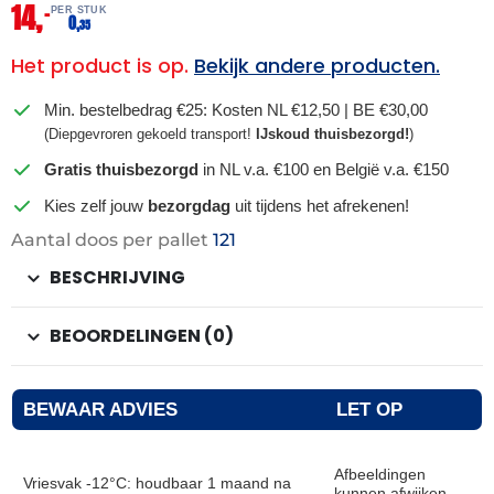
14,
–
PER STUK
0,
35
Het product is op.
Bekijk andere producten.
Min. bestelbedrag €25: Kosten NL €12,50 | BE €30,00
(Diepgevroren gekoeld transport!
IJskoud thuisbezorgd!
)
Gratis thuisbezorgd
in NL v.a. €100 en België v.a. €150
Kies zelf jouw
bezorgdag
uit tijdens het afrekenen!
Aantal doos per pallet
121
BESCHRIJVING
BEOORDELINGEN (0)
BEWAAR ADVIES
LET OP
Afbeeldingen
Vriesvak -12°C: houdbaar 1 maand na
kunnen afwijken