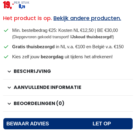
19,
–
PER STUK
0,
79
Het product is op.
Bekijk andere producten.
Min. bestelbedrag €25: Kosten NL €12,50 | BE €30,00
(Diepgevroren gekoeld transport!
IJskoud thuisbezorgd!
)
Gratis thuisbezorgd
in NL v.a. €100 en België v.a. €150
Kies zelf jouw
bezorgdag
uit tijdens het afrekenen!
BESCHRIJVING
AANVULLENDE INFORMATIE
BEOORDELINGEN (0)
BEWAAR ADVIES
LET OP