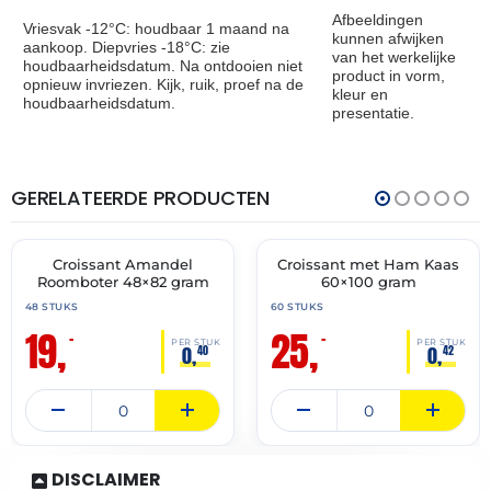
Afbeeldingen
Vriesvak -12°C: houdbaar 1 maand na
kunnen afwijken
aankoop. Diepvries -18°C: zie
van het werkelijke
houdbaarheidsdatum. Na ontdooien niet
product in vorm,
opnieuw invriezen. Kijk, ruik, proef na de
kleur en
houdbaarheidsdatum.
presentatie.
GERELATEERDE PRODUCTEN
THT:
THT:
30-
31-
04-
10-
2027
2026
Croissant Amandel
Croissant met Ham Kaas
🔥 OP=OP
🔥 OP=OP
Roomboter 48×82 gram
60×100 gram
48 STUKS
60 STUKS
19,
25,
–
–
PER STUK
PER STUK
0,
0,
40
42
DISCLAIMER