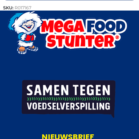
SKU:
R017167
Categorieën:
Gebak
,
Horeca groothandel
,
Patisserie
NIEUWSBRIEF