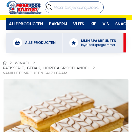
ALLE PRODUCTEN
BAKKERIJ
VLEES
KIP
VIS
SNACKS
MIJN SPAARPUNTEN
ALLE PRODUCTEN
loyaliteitsprogramma
WINKEL
PATISSERIE
,
GEBAK
,
HORECA GROOTHANDEL
VANILLETOMPOUCEN 24×70 GRAM