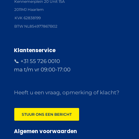
Kennemerplein 20 Unit 15A
2011MJ Haarlem
KVK 62838199
BTW NL854977867B02
Klantenservice
📞 +31 55 726 0010
ma t/m vr 09:00-17:00
Heeft u een vraag, opmerking of klacht?
STUUR ONS EEN BERICHT
Algemen voorwaarden