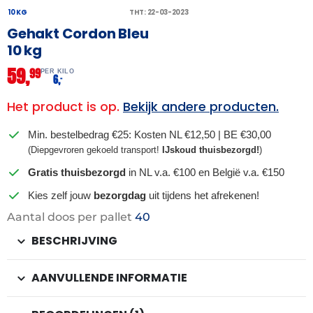
10 KG
THT: 22-03-2023
Gehakt Cordon Bleu
10 kg
59,
99
PER KILO
6,
–
Het product is op.
Bekijk andere producten.
Min. bestelbedrag €25: Kosten NL €12,50 | BE €30,00
(Diepgevroren gekoeld transport!
IJskoud thuisbezorgd!
)
Gratis thuisbezorgd
in NL v.a. €100 en België v.a. €150
Kies zelf jouw
bezorgdag
uit tijdens het afrekenen!
Aantal doos per pallet
40
BESCHRIJVING
AANVULLENDE INFORMATIE