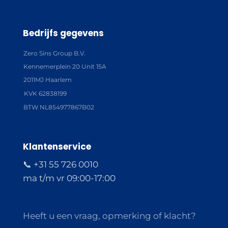
Bedrijfs gegevens
Zero Sins Group B.V.
Kennemerplein 20 Unit 15A
2011MJ Haarlem
KVK 62838199
BTW NL854977867B02
Klantenservice
📞 +31 55 726 0010
ma t/m vr 09:00-17:00
Heeft u een vraag, opmerking of klacht?