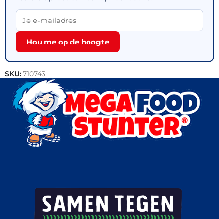
Hou me op de hoogte
SKU:
710743
Categorieën:
Outlet
,
Vlees