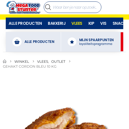
ALLE PRODUCTEN
BAKKERIJ
VLEES
KIP
VIS
SNACKS
MIJN SPAARPUNTEN
ALLE PRODUCTEN
loyaliteitsprogramma
WINKEL
VLEES
,
OUTLET
GEHAKT CORDON BLEU 10 KG