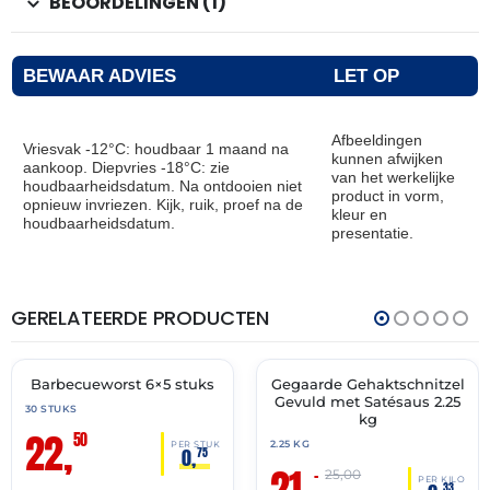
BEOORDELINGEN (1)
BEWAAR ADVIES
LET OP
Afbeeldingen
Vriesvak -12°C: houdbaar 1 maand na
kunnen afwijken
aankoop. Diepvries -18°C: zie
van het werkelijke
houdbaarheidsdatum. Na ontdooien niet
product in vorm,
opnieuw invriezen. Kijk, ruik, proef na de
kleur en
houdbaarheidsdatum.
presentatie.
GERELATEERDE PRODUCTEN
THT:
THT:
28-
01-
01-
07-
2027
2027
Barbecueworst 6×5 stuks
Gegaarde Gehaktschnitzel
🔥 OP=OP
🔥 OP=OP
Gevuld met Satésaus 2.25
30 STUKS
kg
22,
50
2.25 KG
PER STUK
0,
75
21,
–
25,00
PER KILO
33