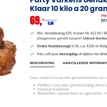
Klaar 10 kilo a 20 gr
He
69,
–
pr
PER KILO
6,
90
Min. bestelbedrag €25: Kosten NL €12,50 | 
(Diepgevroren gekoeld transport!
IJskoud thuisbe
Gratis thuisbezorgd
in NL v.a. €100 en Belg
Kies zelf jouw
bezorgdag
uit tijdens het afr
BESCHRIJVING
AANVULLENDE INFORMAT
Deze varkens /rundvlees gehaktballetjes zijn
Perfect voor een grootschalig diner o
Horeca-kwaliteit
Bestellen, opwarmen en genieten m