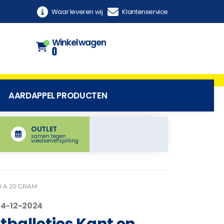
Waar leveren wij
Klantenservice
Winkelwagen
0
0
AARDAPPEL PRODUCTEN
OUTLET
samen tegen
voedselverspilling
O A 20 GRAM
04-12-2024
balletjes Kant en