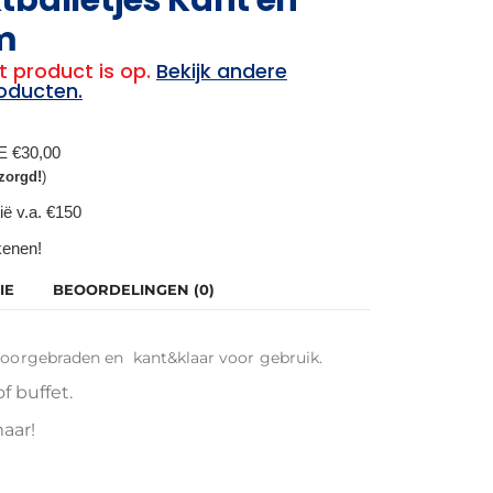
am
t product is op.
Bekijk andere
oducten.
BE €30,00
zorgd!
)
ië v.a. €150
ekenen!
IE
BEOORDELINGEN (0)
 voorgebraden en kant&klaar voor gebruik.
f buffet.
aar!