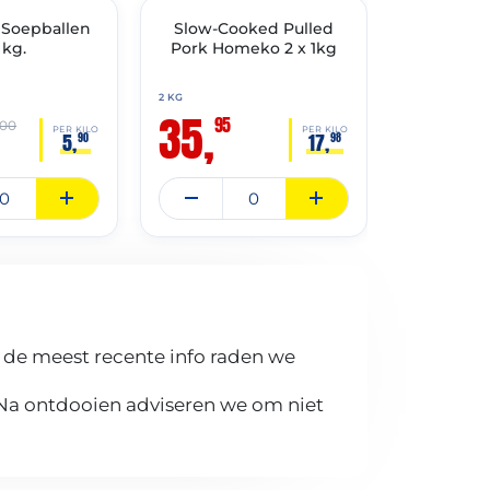
Soepballen
✓ VAST ASSORTIMENT
Slow-Cooked Pulled
Gehaktba
🔥 OP=OP
 kg.
Pork Homeko 2 x 1kg
rund / hy
2 KG
8 KG
35,
29,
95
95
,00
PER KILO
PER KILO
5,
17,
90
98
 de meest recente info raden we
 Na ontdooien adviseren we om niet