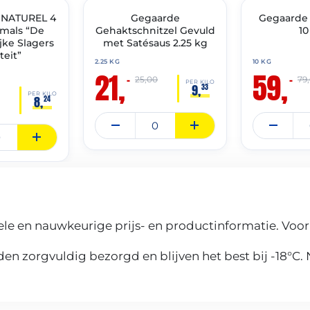
 NATUREL 4
IMENT
🔥 OP=OP
Gegaarde
🔥 OP=OP
Gegaarde 
 mals “De
Gehaktschnitzel Gevuld
10
ke Slagers
met Satésaus 2.25 kg
teit”
2.25 KG
10 KG
21,
59,
–
–
25,00
79
PER KILO
9,
33
PER KILO
8,
24
le en nauwkeurige prijs- en productinformatie. Voor
n zorgvuldig bezorgd en blijven het best bij -18°C.