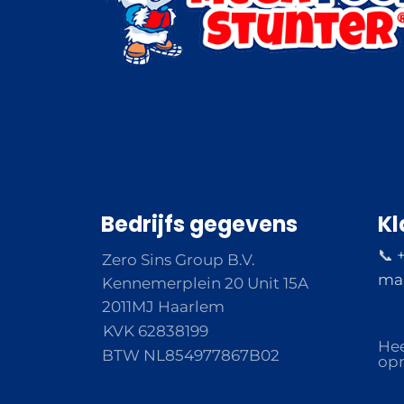
Bedrijfs gegevens
Kl
📞 
Zero Sins Group B.V.
ma 
Kennemerplein 20 Unit 15A
2011MJ Haarlem
KVK 62838199
Hee
BTW NL854977867B02
opm