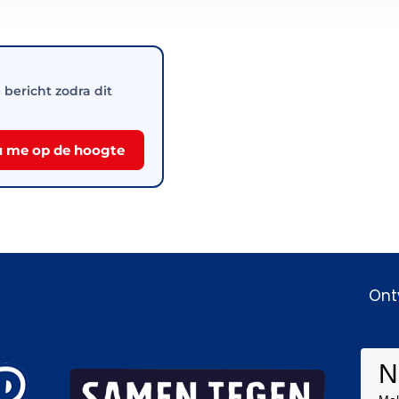
e bericht zodra dit
 me op de hoogte
Ont
N