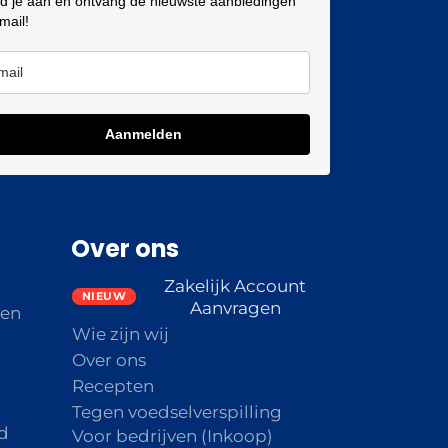
d je aan en ontvang de nieuwste aanbiedingen
 mail!
Aanmelden
Over ons
Zakelijk Account
Aanvragen
den
Wie zijn wij
Over ons
Recepten
Tegen voedselverspilling
d
Voor bedrijven (Inkoop)