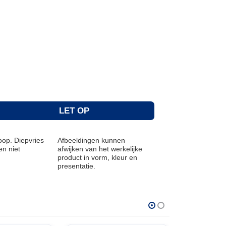
LET OP
op. Diepvries
Afbeeldingen kunnen
n niet
afwijken van het werkelijke
product in vorm, kleur en
presentatie.
THT: 25-12-2026
THT: 03-03-202