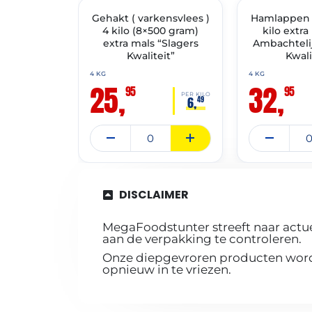
Gehakt ( varkensvlees )
✓ VAST ASSORTIMENT
Hamlappen
✓ VAST ASSORT
4 kilo (8×500 gram)
kilo extra
extra mals “Slagers
Ambachtelij
Kwaliteit”
Kwali
4 KG
4 KG
25,
32,
95
95
PER KILO
6,
49
DISCLAIMER
MegaFoodstunter streeft naar actue
aan de verpakking te controleren.
Onze diepgevroren producten worde
opnieuw in te vriezen.