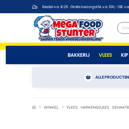
Bestel v.a. €25 · Gratis bezorgd NL v.a. 100,- | BE v.a
BAKKERIJ
VLEES
KIP
ALLE PRODUCTE
WINKEL
VLEES
,
VARKENSVLEES
,
GEHAKT