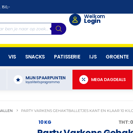
. 150,-
Welkom
Login
VIS
SNACKS
PATISSERIE
IJS
GROENTE
MIJN SPAARPUNTEN
N
MEGA DAGDEALS
loyaliteitsprogramma
BALLEN
PARTY VARKENS GEHAKTBALLETJES KANT EN KLAAR 10 KIL
10 KG
THT: 
Party Varkens Gehakt