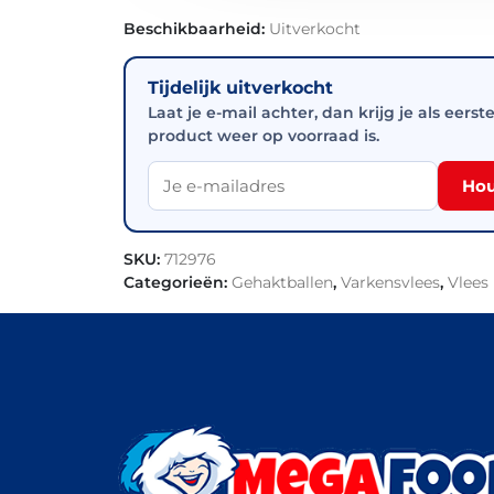
Beschikbaarheid:
Uitverkocht
Tijdelijk uitverkocht
Laat je e-mail achter, dan krijg je als eerst
product weer op voorraad is.
Hou
SKU:
712976
Categorieën:
Gehaktballen
,
Varkensvlees
,
Vlees