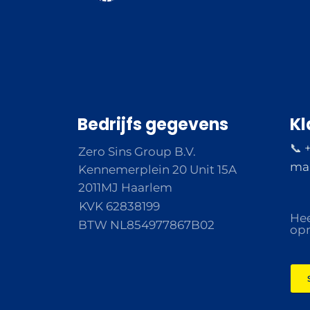
Bedrijfs gegevens
Kl
📞 
Zero Sins Group B.V.
ma 
Kennemerplein 20 Unit 15A
2011MJ Haarlem
KVK 62838199
Hee
BTW NL854977867B02
opm