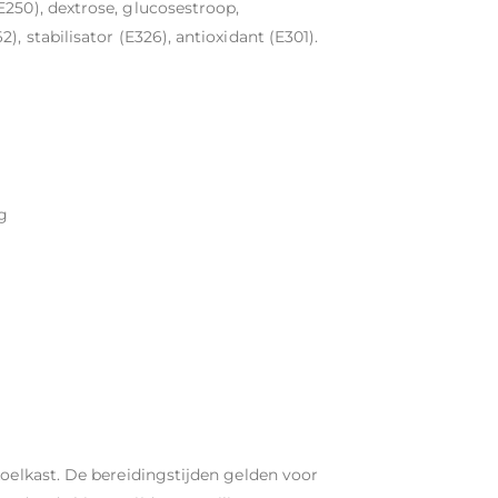
E250), dextrose, glucosestroop,
, stabilisator (E326), antioxidant (E301).
g
koelkast. De bereidingstijden gelden voor