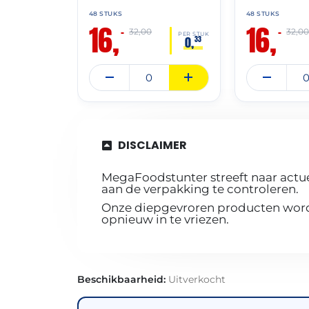
48 STUKS
48 STUKS
16,
16,
–
–
32,00
32,0
PER STUK
0,
33
DISCLAIMER
MegaFoodstunter streeft naar actue
aan de verpakking te controleren.
Onze diepgevroren producten worde
opnieuw in te vriezen.
Beschikbaarheid:
Uitverkocht