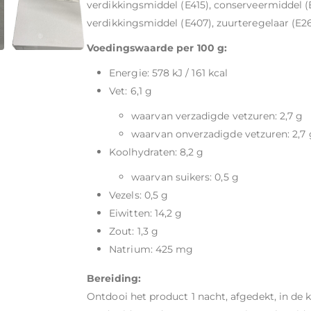
verdikkingsmiddel (E415), conserveermiddel (
verdikkingsmiddel (E407), zuurteregelaar (E262)
Voedingswaarde per 100 g:
Energie: 578 kJ / 161 kcal
Vet: 6,1 g
waarvan verzadigde vetzuren: 2,7 g
waarvan onverzadigde vetzuren: 2,7 
Koolhydraten: 8,2 g
waarvan suikers: 0,5 g
Vezels: 0,5 g
Eiwitten: 14,2 g
Zout: 1,3 g
Natrium: 425 mg
Bereiding:
Ontdooi het product 1 nacht, afgedekt, in de 