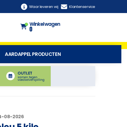
Waar leveren wij
Klantenservice
Winkelwagen
0
0
AARDAPPEL PRODUCTEN
OUTLET
samen tegen
voedselverspilling
04-08-2026
eu 5 kilo