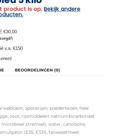
t product is op.
Bekijk andere
oducten.
BE €30,00
zorgd!
)
ië v.a. €150
ekenen!
IE
BEOORDELINGEN (0)
tarwebloem, specerijen, poederkazen, hele
gge, zout, rijsmiddelen: natriumbicarbonaat
, microbieel stremsel), water, canolaolie,
 emulgator (E35, E331), tarwezetmeel,