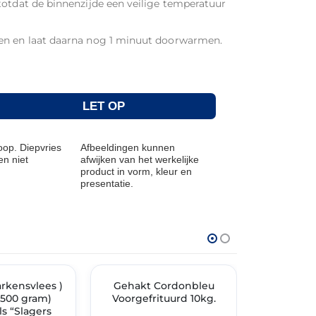
totdat de binnenzijde een veilige temperatuur
en en laat daarna nog 1 minuut doorwarmen.
LET OP
op. Diepvries
Afbeeldingen kunnen
n niet
afwijken van het werkelijke
product in vorm, kleur en
presentatie.
THT: 01-07-2027
THT: 17-03-202
arkensvlees )
TIMENT
🔥 OP=OP
Gehakt Cordonbleu
🔥 OP=OP
Cor
8×500 gram)
Voorgefrituurd 10kg.
voorgeb
ls “Slagers