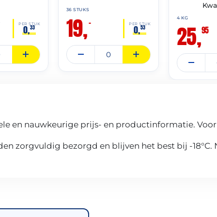
Kwal
36 STUKS
19,
4 KG
–
0
25,
PER STUK
PER STUK
0,
0,
33
53
95
le en nauwkeurige prijs- en productinformatie. Voor
n zorgvuldig bezorgd en blijven het best bij -18°C.