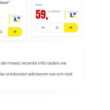
iteit”
10 KG
8 KG
59,
32,
95
–
89,00
PER KILO
5,
90
PER KILO
6,
49
 de meest recente info raden we
 Na ontdooien adviseren we om niet