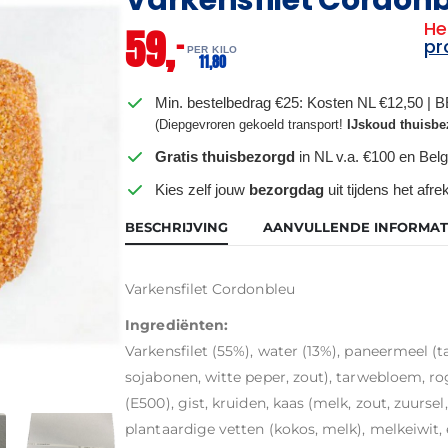
He
59,
–
pr
PER KILO
11,
80
Min. bestelbedrag €25: Kosten NL €12,50 | 
(Diepgevroren gekoeld transport!
IJskoud thuisbe
Gratis thuisbezorgd
in NL v.a. €100 en Belg
Kies zelf jouw
bezorgdag
uit tijdens het afr
BESCHRIJVING
AANVULLENDE INFORMAT
Varkensfilet Cordonbleu
Ingrediënten:
Varkensfilet (55%), water (13%), paneermeel (
sojabonen, witte peper, zout), tarwebloem, ro
(E500), gist, kruiden, kaas (melk, zout, zuursel
plantaardige vetten (kokos, melk), melkeiwit,