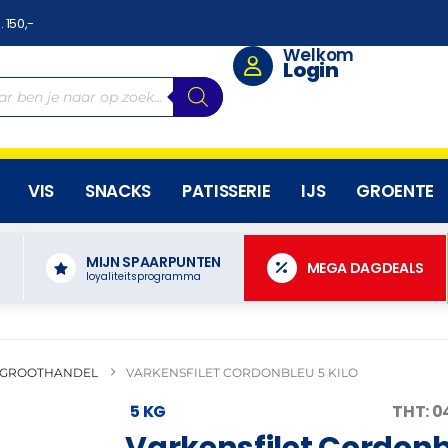
. 150,-
Welkom
Login
VIS
SNACKS
PATISSERIE
IJS
GROENTE
MIJN SPAARPUNTEN
N
MEGA DAGDEALS
loyaliteitsprogramma
 GROOTHANDEL
VARKENSFILET CORDONBLEU 5 KILO
5 KG
THT: 
Varkensfilet Cordonbl