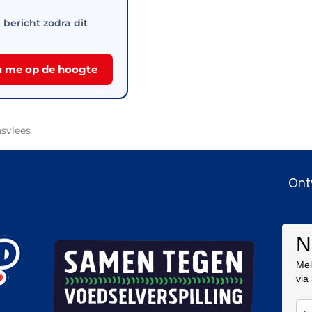
e bericht zodra dit
 me op de hoogte
svlees
Ont
N
Mel
via