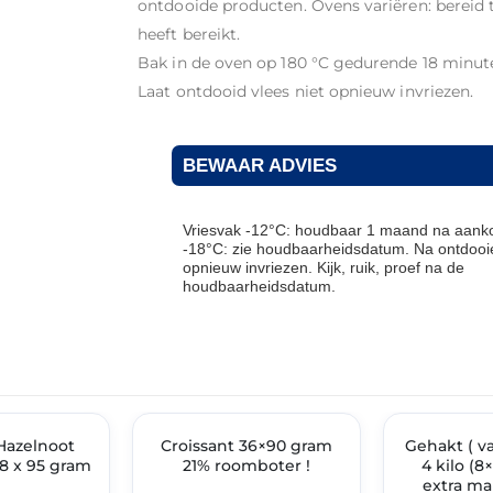
ontdooide producten. Ovens variëren: bereid 
heeft bereikt.
Bak in de oven op 180 °C gedurende 18 minut
Laat ontdooid vlees niet opnieuw invriezen.
BEWAAR ADVIES
Vriesvak -12°C: houdbaar 1 maand na aanko
-18°C: zie houdbaarheidsdatum. Na ontdooie
opnieuw invriezen. Kijk, ruik, proef na de
houdbaarheidsdatum.
THT: 31-03-2027
THT: 13-07-2027
Hazelnoot
🔥 OP=OP
Croissant 36×90 gram
Gehakt ( v
✓ VAST ASSOR
8 x 95 gram
21% roomboter !
4 kilo (
extra ma