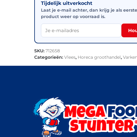
Tijdelijk uitverkocht
Laat je e-mail achter, dan krijg je als eerst
product weer op voorraad is.
Hou
SKU:
712658
Categorieën:
Vlees
,
Horeca groothandel
,
Varken