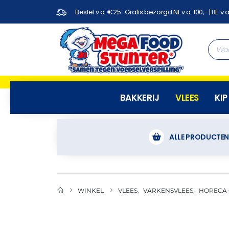
Bestel v.a. €25 · Gratis bezorgd NL v.a. 100,- | BE v.a
BAKKERIJ
VLEES
KIP
ALLE PRODUCTE
WINKEL
VLEES
,
VARKENSVLEES
,
HORECA