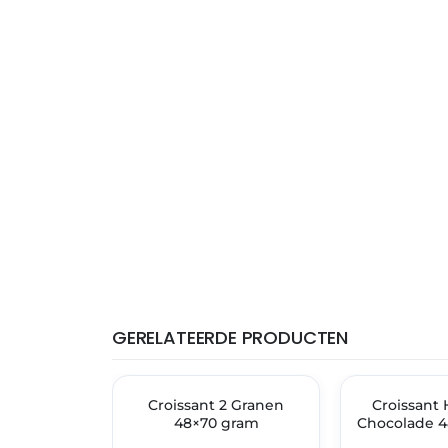
GERELATEERDE PRODUCTEN
THT: 28-02-2027
THT: 31-05-2027
🔥 OP=OP
Croissant 2 Granen
🔥 OP=OP
Croissant 
48×70 gram
Chocolade 4