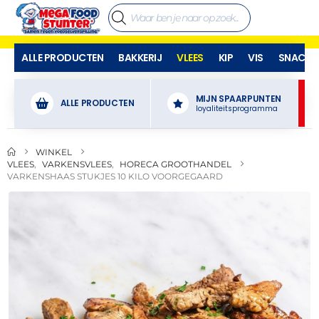
ALLE PRODUCTEN
BAKKERIJ
VLEES
KIP
VIS
SNACKS
MIJN SPAARPUNTEN
ALLE PRODUCTEN
loyaliteitsprogramma
WINKEL
VLEES
,
VARKENSVLEES
,
HORECA GROOTHANDEL
VARKENSHAAS STUKJES 10 KILO VOORGEGAARD