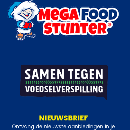
Categorieën:
Vlees
,
Horeca groothandel
,
Varkensvlees
NIEUWSBRIEF
Ontvang de nieuwste aanbiedingen in je