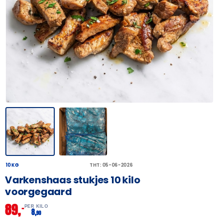
10 KG
THT: 05-06-2026
Varkenshaas stukjes 10 kilo
voorgegaard
89,
–
PER KILO
8,
90