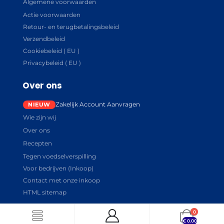
Algemene voorwaarden
Actie voorwaarden
Retour- en terugbetalingsbeleid
Verzendbeleid
Cookiebeleid ( EU )
Privacybeleid ( EU )
Over ons
Zakelijk Account Aanvragen
Wie zijn wij
Over ons
Recepten
Tegen voedselverspilling
Voor bedrijven (Inkoop)
Contact met onze inkoop
HTML sitemap
0
€
0.00