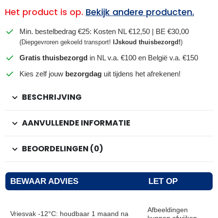
Het product is op.
Bekijk andere producten.
Min. bestelbedrag €25: Kosten NL €12,50 | BE €30,00
(Diepgevroren gekoeld transport!
IJskoud thuisbezorgd!
)
Gratis thuisbezorgd
in NL v.a. €100 en België v.a. €150
Kies zelf jouw
bezorgdag
uit tijdens het afrekenen!
BESCHRIJVING
AANVULLENDE INFORMATIE
BEOORDELINGEN (0)
BEWAAR ADVIES
LET OP
Afbeeldingen
Vriesvak -12°C: houdbaar 1 maand na