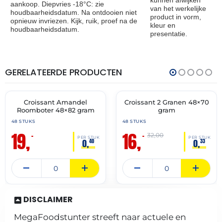
kunnen afwijken
aankoop. Diepvries -18°C: zie
van het werkelijke
houdbaarheidsdatum. Na ontdooien niet
product in vorm,
opnieuw invriezen. Kijk, ruik, proef na de
kleur en
houdbaarheidsdatum.
presentatie.
GERELATEERDE PRODUCTEN
THT:
THT:
30-
28-
04-
02-
2027
2027
Croissant Amandel
Croissant 2 Granen 48×70
🔥 OP=OP
🔥 OP=OP
Roomboter 48×82 gram
gram
48 STUKS
48 STUKS
19,
16,
–
–
32,00
PER STUK
PER STUK
0,
0,
40
33
DISCLAIMER
MegaFoodstunter streeft naar actuele en