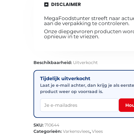
DISCLAIMER
MegaFoodstunter streeft naar actue
aan de verpakking te controleren.
Onze diepgevroren producten worde
opnieuw in te vriezen.
Beschikbaarheid:
Uitverkocht
Tijdelijk uitverkocht
Laat je e-mail achter, dan krijg je als eerst
product weer op voorraad is.
Hou
SKU:
710644
Categorieën:
Varkensvlees
,
Vlees