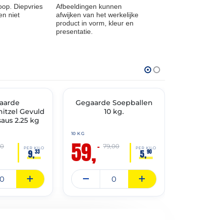
op. Diepvries
Afbeeldingen kunnen
n niet
afwijken van het werkelijke
product in vorm, kleur en
presentatie.
THT: 01-07-2027
THT: 01-07-202
aarde
🔥 OP=OP
Gegaarde Soepballen
🔥 OP=OP
Gehakt 
itzel Gevuld
10 kg.
Voorgefr
aus 2.25 kg
10 KG
10 KG
59,
59,
–
–
00
79,00
8
PER KILO
PER KILO
9,
5,
33
90