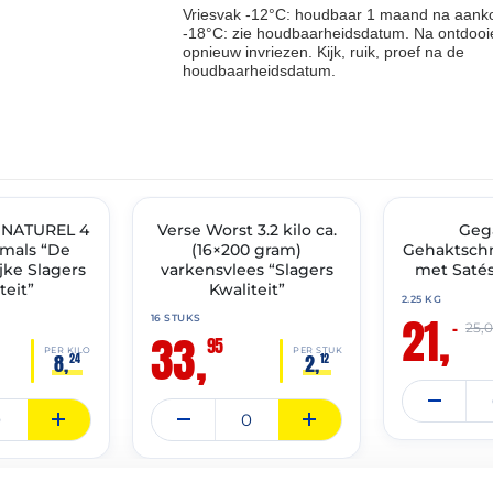
Vriesvak -12°C: houdbaar 1 maand na aanko
-18°C: zie houdbaarheidsdatum. Na ontdooie
opnieuw invriezen. Kijk, ruik, proef na de
houdbaarheidsdatum.
THT: 18-01-2027
THT: 01-07-2027
 NATUREL 4
IMENT
Verse Worst 3.2 kilo ca.
✓ VAST ASSORTIMENT
🔥 OP=OP
Geg
 mals “De
(16×200 gram)
Gehaktschn
ke Slagers
varkensvlees “Slagers
met Satés
teit”
Kwaliteit”
2.25 KG
21,
16 STUKS
–
25,
33,
95
PER KILO
PER STUK
8,
2,
24
12