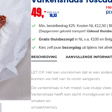
He
49,
–
pr
PER KILO
16,
33
Min. bestelbedrag €25: Kosten NL €12,50 | 
(Diepgevroren gekoeld transport!
IJskoud thuisbe
Gratis thuisbezorgd
in NL v.a. €100 en Belg
Kies zelf jouw
bezorgdag
uit tijdens het afr
BESCHRIJVING
AANVULLENDE INFORMAT
LET OP: Het kan voorkomen dat er een andere
kunnen we niet van te voren aangeven.
De varkenshaas is het meest luxe stukje vlees 
Varkenshaas heeft een zacht mondgevoel en l
smaken en
smaakthema’s.