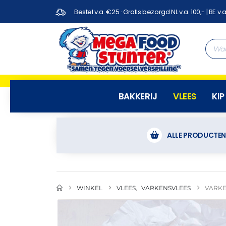
Bestel v.a. €25 · Gratis bezorgd NL v.a. 100,- | BE v.a
BAKKERIJ
VLEES
KIP
ALLE PRODUCTE
WINKEL
VLEES
,
VARKENSVLEES
VARKE