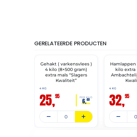
GERELATEERDE PRODUCTEN
THT: 13-07-2027
THT: 14-07-2027
Gehakt ( varkensvlees )
✓ VAST ASSORTIMENT
Hamlappen
✓ VAST ASSORT
4 kilo (8×500 gram)
kilo extra
extra mals “Slagers
Ambachtelij
Kwaliteit”
Kwali
4 KG
4 KG
25,
32,
95
95
PER KILO
6,
49