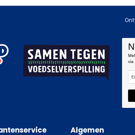
Ont
N
Mel
via
antenservice
Algemen