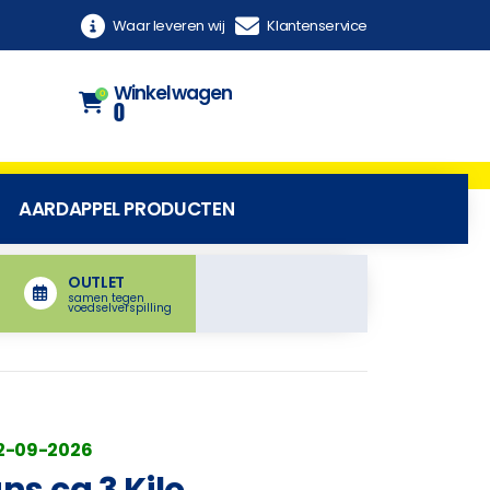
Waar leveren wij
Klantenservice
Winkelwagen
0
0
AARDAPPEL PRODUCTEN
OUTLET
samen tegen
voedselverspilling
02-09-2026
s ca 3 Kilo