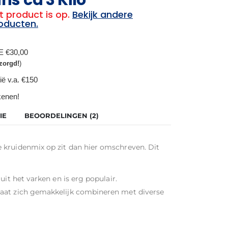
t product is op.
Bekijk andere
oducten.
BE €30,00
zorgd!
)
ië v.a. €150
ekenen!
IE
BEOORDELINGEN (2)
 kruidenmix op zit dan hier omschreven. Dit
uit het varken en is erg populair.
aat zich gemakkelijk combineren met diverse