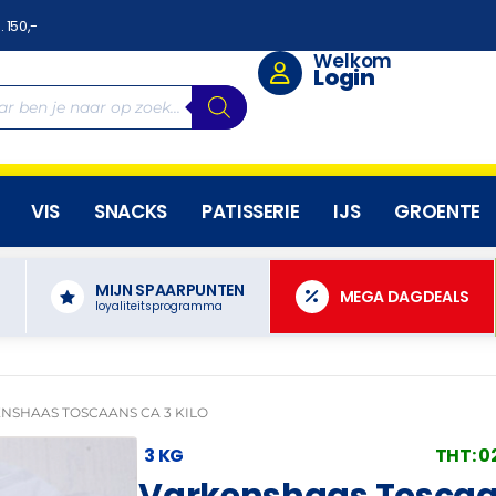
. 150,-
Welkom
Login
VIS
SNACKS
PATISSERIE
IJS
GROENTE
MIJN SPAARPUNTEN
N
MEGA DAGDEALS
loyaliteitsprogramma
NSHAAS TOSCAANS CA 3 KILO
3 KG
THT: 
Varkenshaas Toscaan