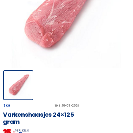
3 KG
THT: 01-09-2024
Varkenshaasjes 24×125
gram
35,
–
PER KILO