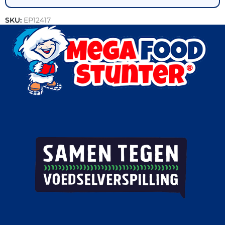
SKU:
EP12417
Categorie:
Varkensvlees