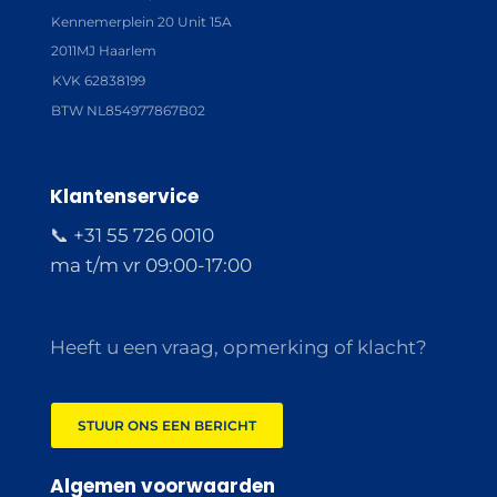
Kennemerplein 20 Unit 15A
2011MJ Haarlem
KVK 62838199
BTW NL854977867B02
Klantenservice
📞 +31 55 726 0010
ma t/m vr 09:00-17:00
Heeft u een vraag, opmerking of klacht?
STUUR ONS EEN BERICHT
Algemen voorwaarden