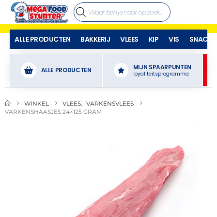
ALLE PRODUCTEN
BAKKERIJ
VLEES
KIP
VIS
SNACKS
MIJN SPAARPUNTEN
ALLE PRODUCTEN
loyaliteitsprogramma
WINKEL
VLEES
,
VARKENSVLEES
VARKENSHAASJES 24×125 GRAM