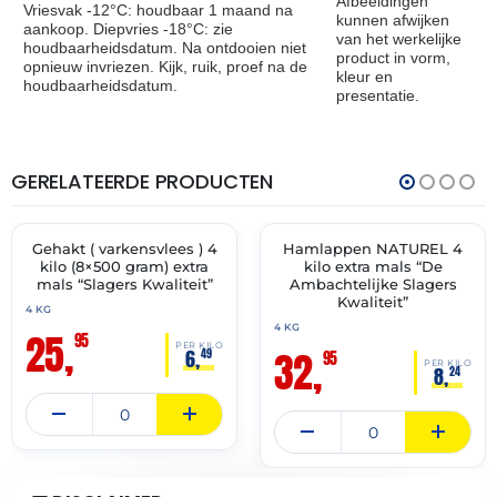
Afbeeldingen
Vriesvak -12°C: houdbaar 1 maand na
kunnen afwijken
aankoop. Diepvries -18°C: zie
van het werkelijke
houdbaarheidsdatum. Na ontdooien niet
product in vorm,
opnieuw invriezen. Kijk, ruik, proef na de
kleur en
houdbaarheidsdatum.
presentatie.
GERELATEERDE PRODUCTEN
THT:
THT:
13-
14-
07-
07-
2027
2027
Gehakt ( varkensvlees ) 4
Hamlappen NATUREL 4
✓ VAST ASSORTIMENT
✓ VAST ASSORTIMENT
kilo (8×500 gram) extra
kilo extra mals “De
mals “Slagers Kwaliteit”
Ambachtelijke Slagers
Kwaliteit”
4 KG
4 KG
25,
95
PER KILO
32,
6,
49
95
PER KILO
8,
24