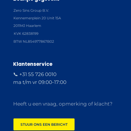
Zero Sins Group B.V.
Kennemerplein 20 Unit 15A
2011MJ Haarlem
KVK 62838199
BTW NL854977867B02
Klantenservice
📞 +31 55 726 0010
ma t/m vr 09:00-17:00
Heeft u een vraag, opmerking of klacht?
STUUR ONS EEN BERICHT