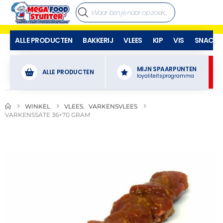
ALLE PRODUCTEN
BAKKERIJ
VLEES
KIP
VIS
SNACKS
MIJN SPAARPUNTEN
ALLE PRODUCTEN
loyaliteitsprogramma
WINKEL
VLEES
,
VARKENSVLEES
VARKENSSATE 36×70 GRAM