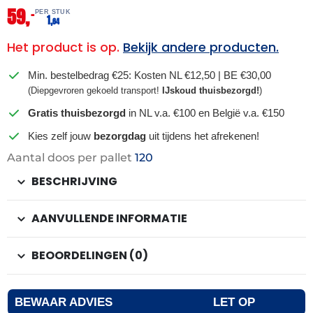
59,
–
PER STUK
1,
64
Het product is op.
Bekijk andere producten.
Min. bestelbedrag €25: Kosten NL €12,50 | BE €30,00
(Diepgevroren gekoeld transport!
IJskoud thuisbezorgd!
)
Gratis thuisbezorgd
in NL v.a. €100 en België v.a. €150
Kies zelf jouw
bezorgdag
uit tijdens het afrekenen!
Aantal doos per pallet
120
BESCHRIJVING
AANVULLENDE INFORMATIE
BEOORDELINGEN (0)
BEWAAR ADVIES
LET OP