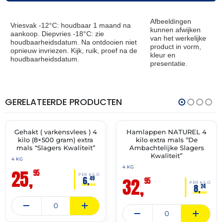
Afbeeldingen
Vriesvak -12°C: houdbaar 1 maand na
kunnen afwijken
aankoop. Diepvries -18°C: zie
van het werkelijke
houdbaarheidsdatum. Na ontdooien niet
product in vorm,
opnieuw invriezen. Kijk, ruik, proef na de
kleur en
houdbaarheidsdatum.
presentatie.
GERELATEERDE PRODUCTEN
THT:
THT:
13-
14-
07-
07-
2027
2027
Gehakt ( varkensvlees ) 4
Hamlappen NATUREL 4
✓ VAST ASSORTIMENT
✓ VAST ASSORTIMENT
kilo (8×500 gram) extra
kilo extra mals “De
mals “Slagers Kwaliteit”
Ambachtelijke Slagers
Kwaliteit”
4 KG
4 KG
25,
95
PER KILO
32,
6,
49
95
PER KILO
8,
24