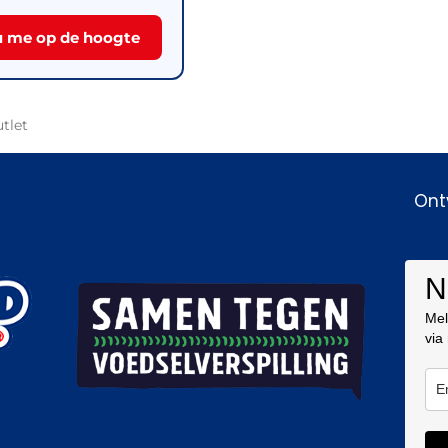
 me op de hoogte
tlet
Ont
N
Mel
via