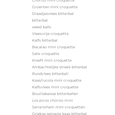
Chorizo mini croquette
Groenten mini croquette
Draadjesvlees bitterbal
bitterbal
weed balls
Vleesvrije croquette
Kalfs bitterbal
Bacalao mini croquette
Sate croquette
Kreeft mini croquette
Ambachtelijke streek bitterbal
Rundvlees bitterball
Kaas/rucola mini croquette
Kalfsvlees mini croquette
Bouillabaisse bitterballen
Los picos chorizo mini
Serranoham mini croquetten
Griekse spinazie kaas bitterbal