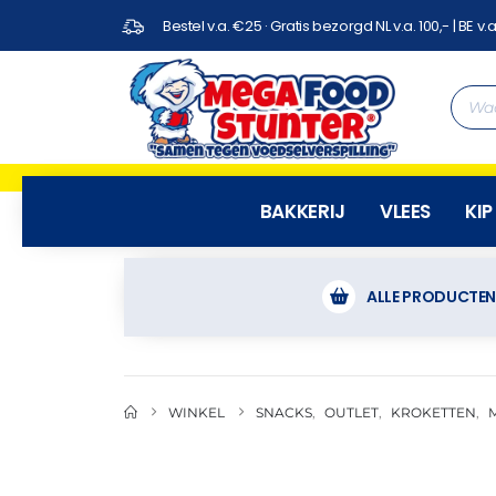
Bestel v.a. €25 · Gratis bezorgd NL v.a. 100,- | BE v.a
BAKKERIJ
VLEES
KIP
ALLE PRODUCTE
WINKEL
SNACKS
,
OUTLET
,
KROKETTEN
,