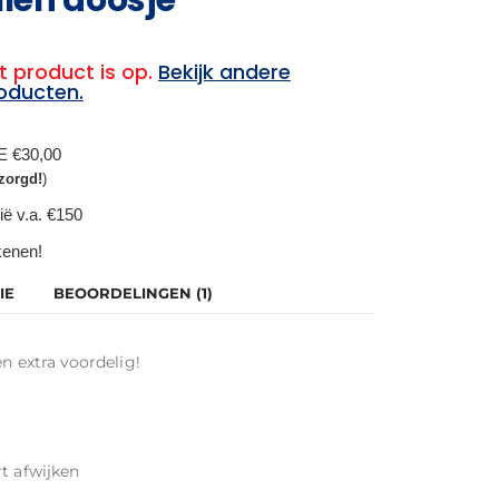
t product is op.
Bekijk andere
oducten.
BE €30,00
zorgd!
)
ië v.a. €150
ekenen!
IE
BEOORDELINGEN (1)
n extra voordelig!
t afwijken