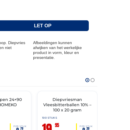
LET OP
op. Diepvries
Afbeeldingen kunnen
n niet
afwijken van het werkelijke
product in vorm, kleur en
presentatie.
THT: 30-04-2027
THT: 30-03-202
TIMENT
pen 24×90
✓ VAST ASSORTIMENT
Diepvriesman
✓ VAST ASSO
Diep
HOMEKO
Vleesbitterballen 10% –
KaasTenge
100 x 20 gram
– 60 
100 STUKS
60 STUKS
19,
34,
95
95
PER STUK
PER STUK
0,
0,
79
20