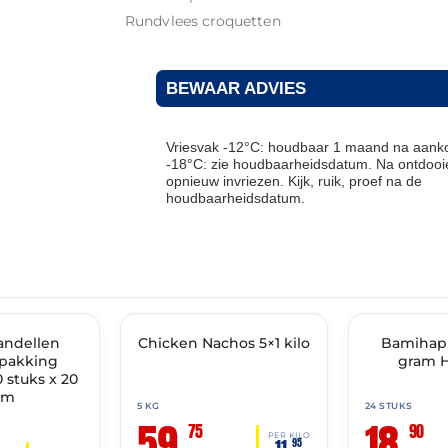
Rundvlees croquetten
BEWAAR ADVIES
Vriesvak -12°C: houdbaar 1 maand na aanko
-18°C: zie houdbaarheidsdatum. Na ontdooie
opnieuw invriezen. Kijk, ruik, proef na de
houdbaarheidsdatum.
THT: 21-05-2027
THT: 22-10-2026
IMENT
andellen
Chicken Nachos 5×1 kilo
✓ VAST ASSORTIMENT
✓ VAST ASSOR
Bamihap
rpakking
gram 
stuks x 20
am
5 KG
24 STUKS
59,
18,
75
90
PER KILO
11,
95