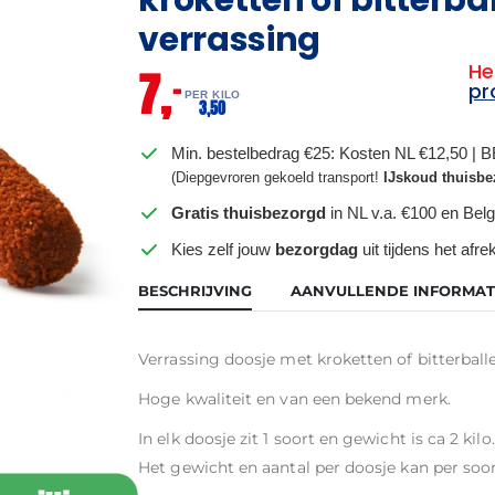
verrassing
He
7,
–
pr
PER KILO
3,
50
Min. bestelbedrag €25: Kosten NL €12,50 | 
(Diepgevroren gekoeld transport!
IJskoud thuisbe
Gratis thuisbezorgd
in NL v.a. €100 en Belg
Kies zelf jouw
bezorgdag
uit tijdens het afr
BESCHRIJVING
AANVULLENDE INFORMAT
Verrassing doosje met kroketten of bitterballe
Hoge kwaliteit en van een bekend merk.
In elk doosje zit 1 soort en gewicht is ca 2 kilo.
Het gewicht en aantal per doosje kan per soor