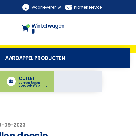
Waar leveren wij
Klantenservice
Winkelwagen
0
0
AARDAPPEL PRODUCTEN
OUTLET
samen tegen
voedselverspilling
29-09-2023
llen doosje