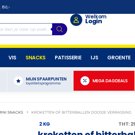
. 150,-
Welkom
Login
VIS
SNACKS
PATISSERIE
IJS
GROENTE
MIJN SPAARPUNTEN
N
MEGA DAGDEALS
loyaliteitsprogramma
MINI SNACKS
KROKETTEN OF BITTERBALLEN DOOSJE VERRASSING
2 KG
THT: 
kroketten of bitterba