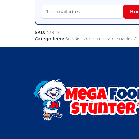
Hou
SKU:
43925
Categorieën:
Snacks
,
Kroketten
,
Mini snacks
,
Ou