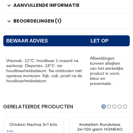
AANVULLENDE INFORMATIE
BEOORDELINGEN (1)
BEWAAR ADVIES
LET OP
Afbeeldingen
Vriesvak -12°C: houdbaar 1 maand na
kunnen afwijken
aankoop. Diepvries -18°C: zie
van het werkelijke
houdbaarheidsdatum. Na ontdooien niet
product in vorm,
opnieuw invriezen. Kijk, ruik, proef na de
kleur en
houdbaarheidsdatum.
presentatie.
GERELATEERDE PRODUCTEN
THT:
THT:
21-
01-
05-
07-
2027
2027
Chicken Nachos 5×1 kilo
Kroketten Rundvlees
✓ VAST ASSORTIMENT
✓ VAST ASSORTIMENT
24×100 gram HOMEKO
5 KG