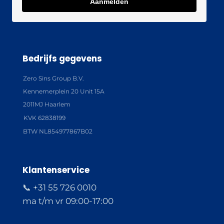
Aanmelden
Bedrijfs gegevens
Zero Sins Group B.V.
Kennemerplein 20 Unit 15A
2011MJ Haarlem
KVK 62838199
BTW NL854977867B02
Klantenservice
📞 +31 55 726 0010
ma t/m vr 09:00-17:00