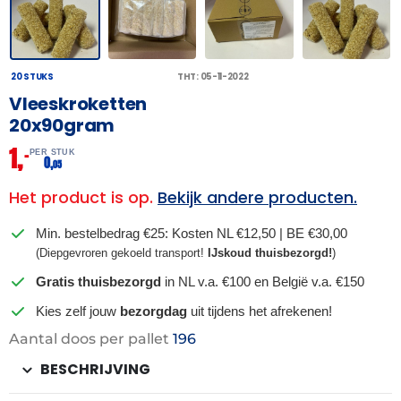
20 STUKS
THT: 05-11-2022
Vleeskroketten
20x90gram
1,
–
PER STUK
0,
05
Het product is op.
Bekijk andere producten.
Min. bestelbedrag €25: Kosten NL €12,50 | BE €30,00
(Diepgevroren gekoeld transport!
IJskoud thuisbezorgd!
)
Gratis thuisbezorgd
in NL v.a. €100 en België v.a. €150
Kies zelf jouw
bezorgdag
uit tijdens het afrekenen!
Aantal doos per pallet
196
BESCHRIJVING