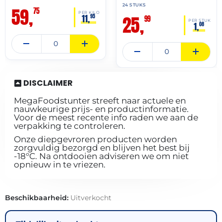
24 STUKS
59,
75
PER KILO
25,
11,
95
99
PER STUK
1,
08
DISCLAIMER
MegaFoodstunter streeft naar actuele en
nauwkeurige prijs- en productinformatie.
Voor de meest recente info raden we aan de
verpakking te controleren.
Onze diepgevroren producten worden
zorgvuldig bezorgd en blijven het best bij
-18°C. Na ontdooien adviseren we om niet
opnieuw in te vriezen.
Beschikbaarheid:
Uitverkocht