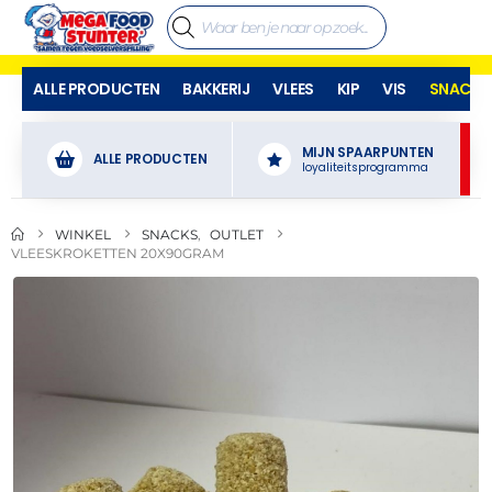
ALLE PRODUCTEN
BAKKERIJ
VLEES
KIP
VIS
SNACKS
MIJN SPAARPUNTEN
ALLE PRODUCTEN
loyaliteitsprogramma
WINKEL
SNACKS
,
OUTLET
VLEESKROKETTEN 20X90GRAM