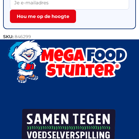
Hou me op de hoogte
SKU:
846299
Categorie:
Outlet