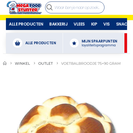
ALLE PRODUCTEN
BAKKERIJ
VLEES
KIP
VIS
SNACKS
MIJN SPAARPUNTEN
ALLE PRODUCTEN
loyaliteitsprogramma
WINKEL
OUTLET
VOETBALBROODJE 75×90 GRAM