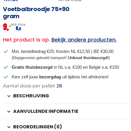
75 STUKS
THT: 04-11-2025
Voetbalbroodje 75×90
gram
9,
–
PER STUK
0,
12
Het product is op.
Bekijk andere producten.
Min. bestelbedrag €25: Kosten NL €12,50 | BE €30,00
(Diepgevroren gekoeld transport!
IJskoud thuisbezorgd!
)
Gratis thuisbezorgd
in NL v.a. €100 en België v.a. €150
Kies zelf jouw
bezorgdag
uit tijdens het afrekenen!
Aantal doos per pallet
28
BESCHRIJVING
AANVULLENDE INFORMATIE
BEOORDELINGEN (0)