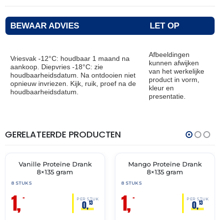
BEWAAR ADVIES
LET OP
Afbeeldingen
Vriesvak -12°C: houdbaar 1 maand na
kunnen afwijken
aankoop. Diepvries -18°C: zie
van het werkelijke
houdbaarheidsdatum. Na ontdooien niet
product in vorm,
opnieuw invriezen. Kijk, ruik, proef na de
kleur en
houdbaarheidsdatum.
presentatie.
GERELATEERDE PRODUCTEN
THT:
THT:
31-
31-
05-
05-
2026
2026
Vanille Proteïne Drank
Mango Proteïne Drank
🔥 OP=OP
🔥 OP=OP
8×135 gram
8×135 gram
8 STUKS
8 STUKS
1,
1,
–
–
PER STUK
PER STUK
0,
0,
13
13