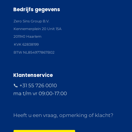
Bedrijfs gegevens
Zero Sins Group B.V.
Kennemerplein 20 Unit 15A
2011MJ Haarlem
KVK 62838199
BTW NL854977867B02
Klantenservice
📞 +31 55 726 0010
ma t/m vr 09:00-17:00
Heeft u een vraag, opmerking of klacht?