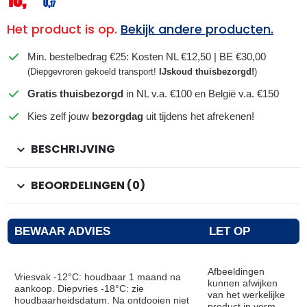
0,
17
Het product is op.
Bekijk andere producten.
Min. bestelbedrag €25: Kosten NL €12,50 | BE €30,00
(Diepgevroren gekoeld transport!
IJskoud thuisbezorgd!
)
Gratis thuisbezorgd
in NL v.a. €100 en België v.a. €150
Kies zelf jouw
bezorgdag
uit tijdens het afrekenen!
BESCHRIJVING
BEOORDELINGEN (0)
BEWAAR ADVIES
LET OP
Afbeeldingen
Vriesvak -12°C: houdbaar 1 maand na
kunnen afwijken
aankoop. Diepvries -18°C: zie
van het werkelijke
houdbaarheidsdatum. Na ontdooien niet
product in vorm,