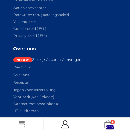
Algemene voorwaarden
Actie voorwaarden
Retour- en terugbetalingsbeleid
Verzendbeleid
Cookiebeleid ( EU )
Privacybeleid ( EU )
Over ons
Zakelijk Account Aanvragen
Wie zijn wij
Over ons
Recepten
Tegen voedselverspilling
Voor bedrijven (Inkoop)
Contact met onze inkoop
HTML sitemap
0
€
0.00