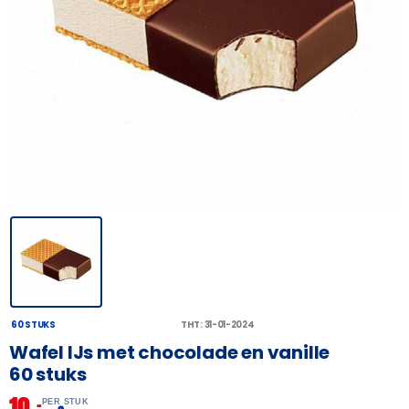
60 STUKS
THT: 31-01-2024
Wafel IJs met chocolade en vanille
60 stuks
10,
–
PER STUK