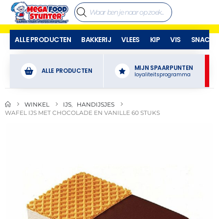
ALLE PRODUCTEN
BAKKERIJ
VLEES
KIP
VIS
SNACKS
MIJN SPAARPUNTEN
ALLE PRODUCTEN
loyaliteitsprogramma
WINKEL
IJS
,
HANDIJSJES
WAFEL IJS MET CHOCOLADE EN VANILLE 60 STUKS