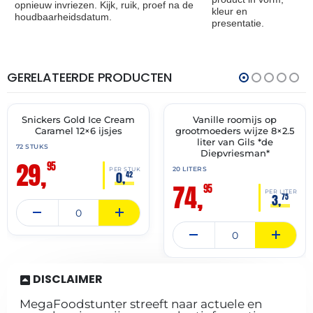
opnieuw invriezen. Kijk, ruik, proef na de
kleur en
houdbaarheidsdatum.
presentatie.
GERELATEERDE PRODUCTEN
THT:
THT:
31-
02-
12-
07-
2026
2028
Snickers Gold Ice Cream
Vanille roomijs op
🔥 OP=OP
✓ VAST ASSORTIMENT
Caramel 12×6 ijsjes
grootmoeders wijze 8×2.5
liter van Gils *de
72 STUKS
Diepvriesman*
29,
95
20 LITERS
PER STUK
0,
42
74,
95
PER LITER
3,
75
DISCLAIMER
MegaFoodstunter streeft naar actuele en